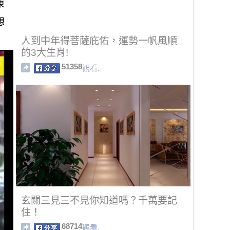
東
想
人到中年得菩薩庇佑，運勢一帆風順
的3大生肖!
51358
觀看.
玄關三見三不見你知道嗎？千萬要記
住！
68714
觀看.