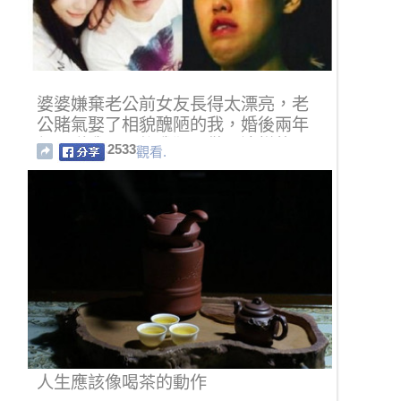
婆婆嫌棄老公前女友長得太漂亮，老
公賭氣娶了相貌醜陋的我，婚後兩年
都不碰我！最後我狠心做了這樣的
2533
觀看.
事......從此老公對我
人生應該像喝茶的動作