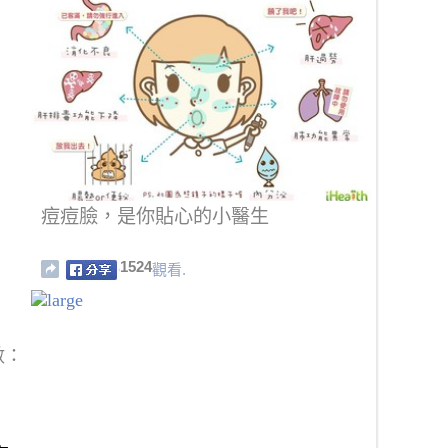
痘痘臉，是你貼心的小醫生
1524
觀看.
數：