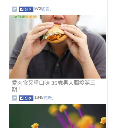
972
觀看.
愛肉食又重口味 35歲男大腸癌第三
期！
1045
觀看.