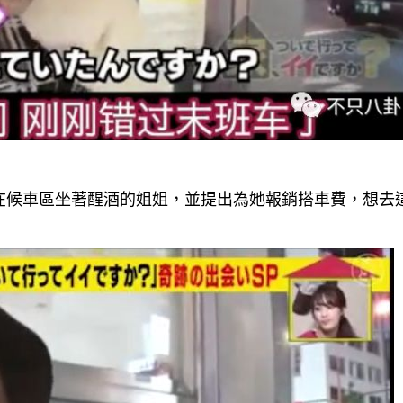
在候車區坐著醒酒的姐姐，並提出為她報銷搭車費，想去