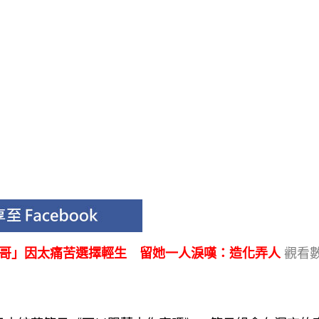
哥哥」因太痛苦選擇輕生 留她一人淚嘆：造化弄人
觀看