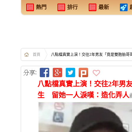
熱門
排行
最新
首頁
八點檔真實上演！交往2年男友「竟是雙胞胎哥
八點檔真實上演！交往2年男
生 留她一人淚嘆：造化弄人