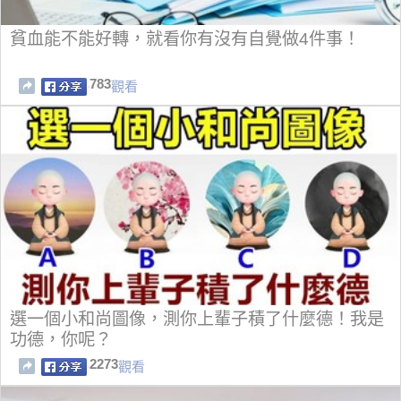
貧血能不能好轉，就看你有沒有自覺做4件事！
783
觀看
選一個小和尚圖像，測你上輩子積了什麼德！我是
功德，你呢？
2273
觀看