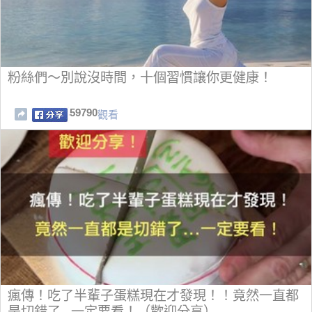
粉絲們～別說沒時間，十個習慣讓你更健康！
59790
觀看
瘋傳！吃了半輩子蛋糕現在才發現！！竟然一直都
是切錯了...一定要看！（歡迎分享）