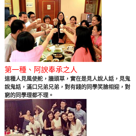
第一種、阿諛奉承之人
這種人見風使舵，牆頭草，實在是見人說人話，見鬼
說鬼話，滿口兄弟兄弟，對有錢的同學笑臉相迎，對
窮的同學理都不理。