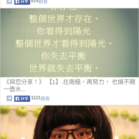
814
觀看
《與您分享！》 【1】.在南極，再努力， 也燒不開
一壺水...
1121
觀看