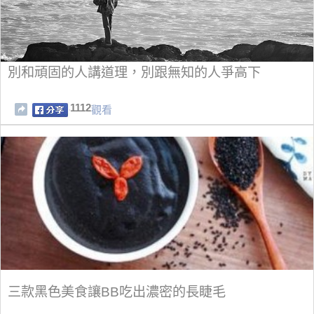
別和頑固的人講道理，別跟無知的人爭高下
1112
觀看
三款黑色美食讓BB吃出濃密的長睫毛