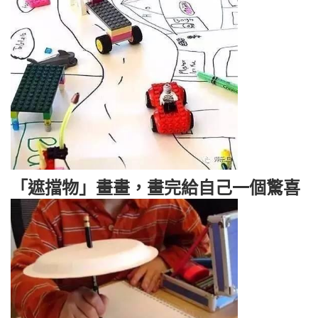
「遮擋物」畫畫，畫完給自己一個驚喜