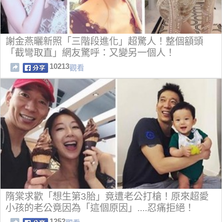
謝金燕曬新照「三階段進化」超驚人！整個額頭
「截彎取直」網友驚呼：又變另一個人！
10213
觀看
隋棠求歡「想生第3胎」竟遭老公打槍！原來超愛
小孩的老公竟因為「這個原因」....忍痛拒絕！
1252