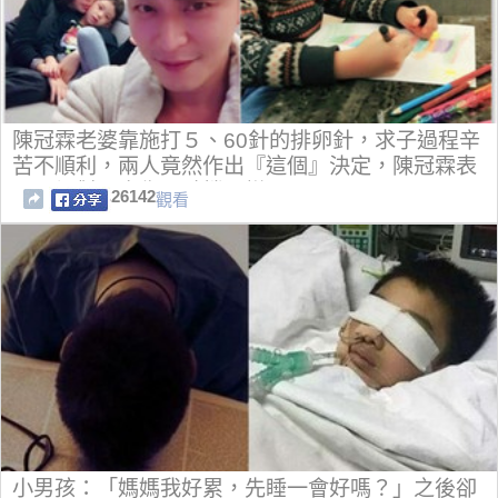
陳冠霖老婆靠施打５、60針的排卵針，求子過程辛
苦不順利，兩人竟然作出『這個』決定，陳冠霖表
示：絕對不會像八點檔一樣...
26142
觀看
小男孩：「媽媽我好累，先睡一會好嗎？」之後卻