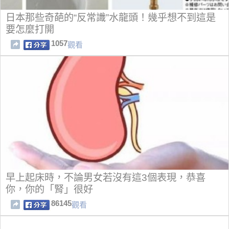
日本那些奇葩的“反常識”水龍頭！幾乎想不到這是
要怎麼打開
1057
觀看
早上起床時，不論男女若沒有這3個表現，恭喜
你，你的「腎」很好
86145
觀看