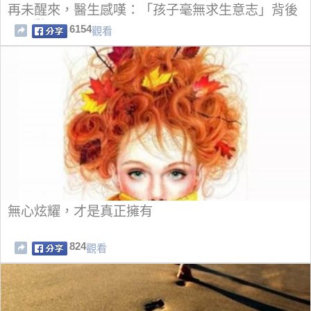
再未醒來，醫生感嘆：「孩子毫無求生意志」背後
原因驚呆父母！
6154
觀看
無心炫耀，才是真正擁有
824
觀看