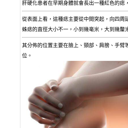
肝硬化患者在早期身體就會長出一種
紅色
的痣
從表面上看，這種痣主要從中間突起，向四周
蛛痣的直徑大小不一，
小到幾毫米，大到幾釐
其分佈的位置主要在
臉上、頸部、肩膀、手臂
位。