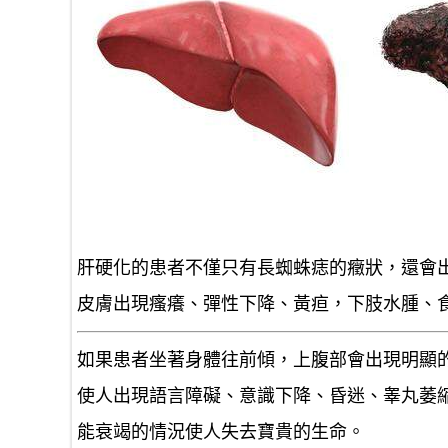
肝硬化的患者不僅只有長蜘蛛痣的癥狀，還會
皮膚出現
瘙癢
、
彈性下降、黃疸，下肢水腫、
如果患者坐著身體往前傾，上腹部會出現明顯
使人出現
語言障礙、意識下降、昏迷、睾丸萎
能衰竭
的情況使人
失去寶貴的生命。