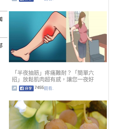
蜘
部
「半夜抽筋」疼痛難耐？「簡單六
招」放鬆肌肉超有感，讓您一夜好
眠！
7455
觀看.