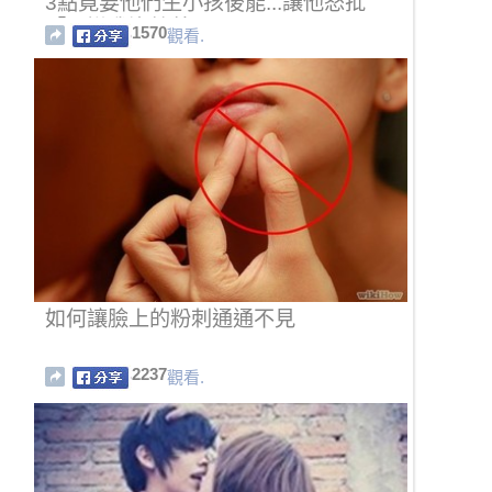
3點竟要他們生小孩後能...讓他怒批
「是嫌我沒教養嗎？」
1570
觀看.
如何讓臉上的粉刺通通不見
2237
觀看.