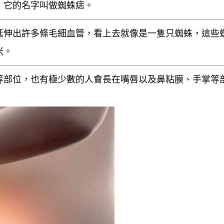
，它的名字叫做蜘蛛痣。
延伸出許多
條毛細血管
，看上去就像是一隻只
蜘蛛
，這些
米
。
等部位，也有極少數的人會長在嘴唇以及鼻粘膜、手掌等