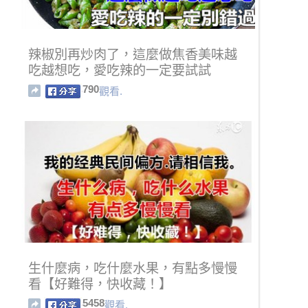
辣椒別再炒肉了，這麼做焦香美味越
吃越想吃，愛吃辣的一定要試試
790
觀看.
生什麼病，吃什麼水果，有點多慢慢
看【好難得，快收藏！】
5458
觀看.