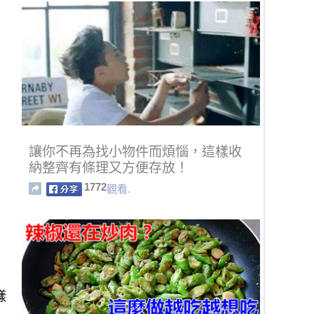
讓你不再為找小物件而煩惱，這樣收
納整齊有條理又方便存放！
1772
觀看.
樣