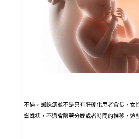
不過，蜘蛛痣並不是只有肝硬化患者會長，女
蜘蛛痣，不過會隨著分娩或者時間的推移，這