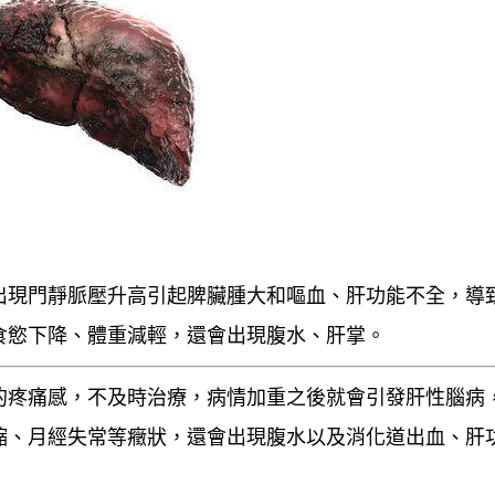
出現門靜脈壓升高引起
脾臟腫大和嘔血
、
肝功能不全
，導
食慾下降、體重減輕，
還會出現
腹水、肝掌。
的
疼痛感
，不及時治療，病情加重之後就會引發
肝性腦病
縮、月經失常
等癥狀，還會出現
腹水
以及
消化道出血
、
肝