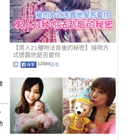
【男人21種吻法背後的秘密】接吻方
式透露他是否愛你
12594
觀看.
致
，
功