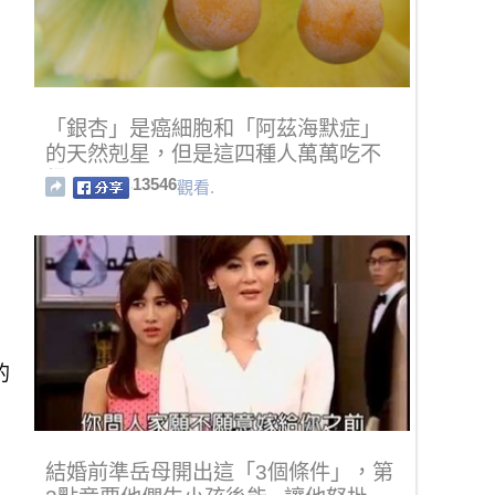
「銀杏」是癌細胞和「阿茲海默症」
的天然剋星，但是這四種人萬萬吃不
得。
13546
觀看.
的
結婚前準岳母開出這「3個條件」，第