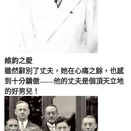
維鈞之愛
雖然辭別了丈夫，她在心痛之餘，也感
到十分驕傲——他的丈夫是個頂天立地
的好男兒！