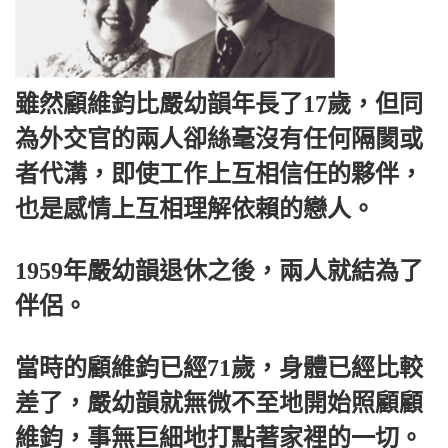
雖然顧維鈞比嚴幼韻年長了17歲，但同
為外交官的兩人卻絲毫沒有任何隔閡或
者代溝，即使工作上互相信任的夥伴，
也是感情上互相理解依賴的戀人。
1959年嚴幼韻退休之後，兩人就結為了
伴侶。
當時的顧維鈞已經71歲，身體已經比較
差了，嚴幼韻就無微不至地開始照顧顧
維鈞，事無巨細地打點著家裡的一切。