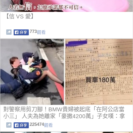
【信 VS 愛】
773
觀看
對警察用剪刀腳！BMW貴婦被起底「在阿公店當
小三」 人夫為她離家「豪撒4200萬」子女嘆：拿
她沒轍
225474
觀看