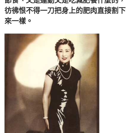
節食、又是運動又是吃減肥餐什麼的，
彷彿恨不得一刀把身上的肥肉直接割下
來一樣。