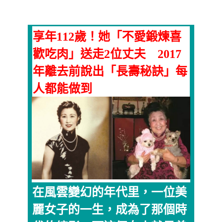
享年112歲！她「不愛鍛煉喜
歡吃肉」送走2位丈夫 2017
年離去前說出「長壽秘訣」每
人都能做到
在風雲變幻的年代里，一位美
麗女子的一生，成為了那個時