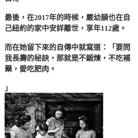
最後，在2017年的時候，嚴幼韻也在自
己紐約的家中安詳離世，享年112歲。
而在她留下來的自傳中就寫道：「要問
我長壽的秘訣，那就是不鍛煉，不吃補
藥，愛吃肥肉。
」