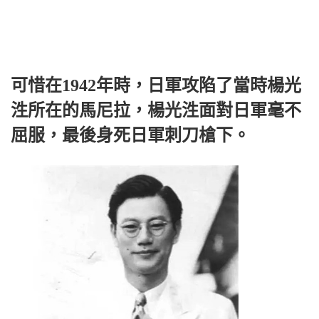
可惜在1942年時，日軍攻陷了當時楊光
泩所在的馬尼拉，楊光泩面對日軍毫不
屈服，最後身死日軍刺刀槍下。