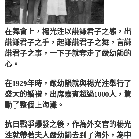
在舞會上，楊光泩以謙謙君子之態，出
謙謙君子之手，起謙謙君子之舞，言謙
謙君子之事，一下子就奪走了嚴幼韻的
心。
在1929年時，嚴幼韻就與楊光泩舉行了
盛大的婚禮，出席嘉賓超過1000人，驚
動了整個上海灘。
抗日戰爭爆發之後，作為外交官的楊光
泩就帶著夫人嚴幼韻去到了海外，為中