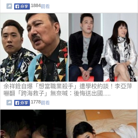
1884
觀看
余祥銓自爆「想當職業殺手」遭學校約談！李亞萍
嚇翻「跨海救子」無奈喊：後悔送出國.....
1778
觀看