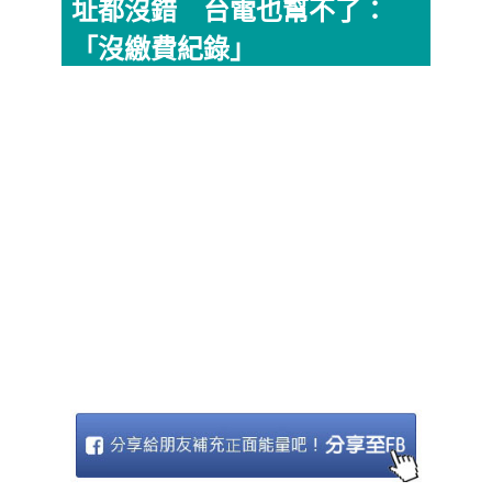
址都沒錯 台電也幫不了：
「沒繳費紀錄」