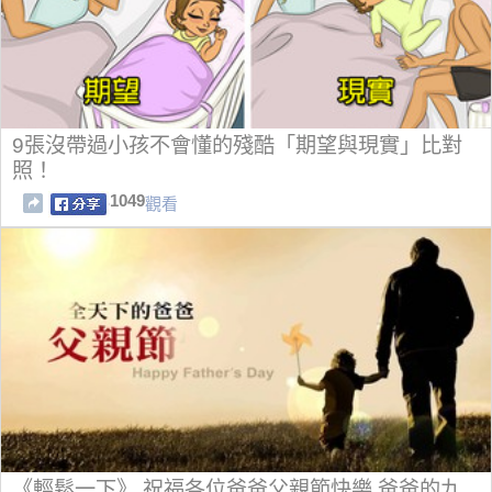
9張沒帶過小孩不會懂的殘酷「期望與現實」比對
照！
1049
觀看
《輕鬆一下》 祝福各位爸爸父親節快樂 爸爸的九