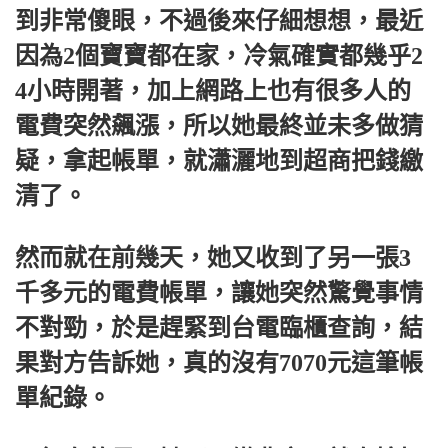
到非常傻眼，不過後來仔細想想，最近
因為2個寶寶都在家，冷氣確實都幾乎2
4小時開著，加上網路上也有很多人的
電費突然飆漲，所以她最終並未多做猜
疑，拿起帳單，就瀟灑地到超商把錢繳
清了。
然而就在前幾天，她又收到了另一張3
千多元的電費帳單，讓她突然驚覺事情
不對勁，於是趕緊到台電臨櫃查詢，結
果對方告訴她，真的沒有7070元這筆帳
單紀錄。