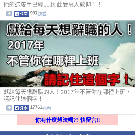
他的這隻手已經.....因此受萬人敬仰！！
991
觀看
獻給每天想辭職的人！2017年不管你在哪裡上班，
請記住這個字！
17761
觀看
你有什麼想法嗎?? 快留言!!