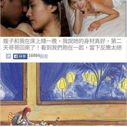
嫂子和我在床上睡一晚，我說她的身材真好，第二
天哥哥回來了！看到我們抱在一起，當下反應太絕
了阿！
16884
觀看