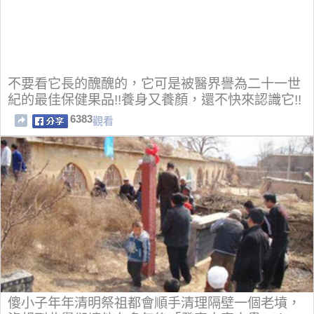
不要看它長的醜醜的，它可是被醫界譽為二十一世
紀的最佳保健果品!!養身又養顏，還不快來認識它!!
6383
觀看
傻小子年年清明祭祖都會順手清理隔壁一個老墳，