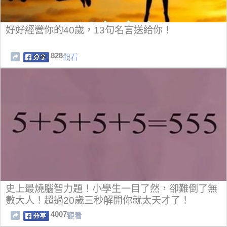
好好經營你的40歲，13句名言送給你！
828
觀看
史上最燒腦智力題！小學生一目了然，卻難倒了無
數大人！超過20歲三秒解開你就太天才了！
4007
觀看