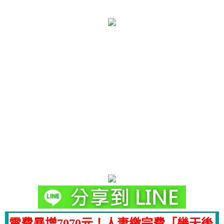
電費暴增7070元！人妻繳完費「幾天後