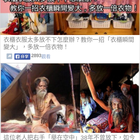
衣櫃衣服太多放不下怎麼辦？教你一招「衣櫃瞬間
變大」，多放一倍衣物！
2893
觀看
這位老人把右手「舉在空中」38年不曾放下，如今