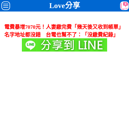
Love分享
電費暴增7070元！人妻繳完費「幾天後又收到帳單」
名字地址都沒錯 台電也幫不了：「沒繳費紀錄」