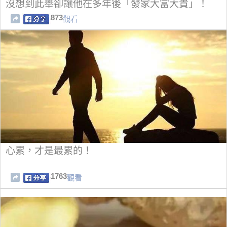
沒想到此舉卻讓他在多年後「發家大富大貴」！
873
觀看
心累，才是最累的！
1763
觀看