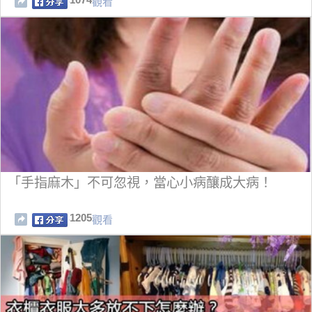
觀看
「手指麻木」不可忽視，當心小病釀成大病！
1205
觀看