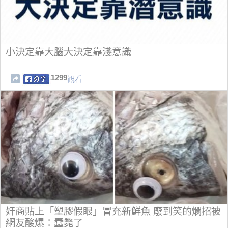
小決定靠大腦大決定靠淺意識
1299
觀看
奸商貼上「塑膠假眼」冒充新鮮魚 廢到笑的爛招被
網友酸爆：蠢斃了