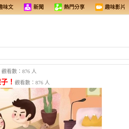
趣味文
新聞
熱門分享
趣味影片
觀看數：876 人
樣子！
觀看數：876 人