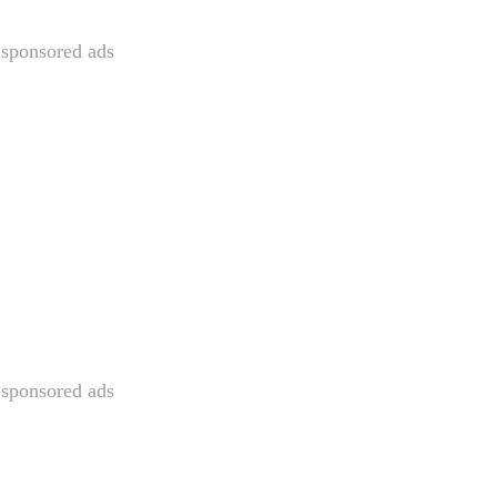
sponsored ads
sponsored ads