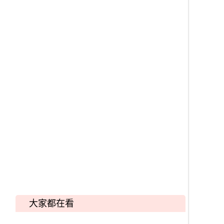
大家都在看