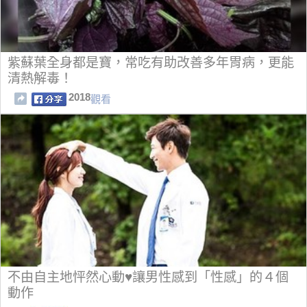
紫蘇葉全身都是寶，常吃有助改善多年胃病，更能
清熱解毒！
2018
觀看
不由自主地怦然心動♥讓男性感到「性感」的４個
動作