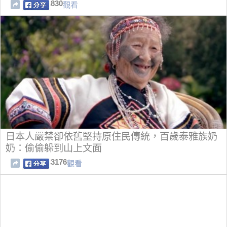
830
觀看
日本人嚴禁卻依舊堅持原住民傳統，百歲泰雅族奶
奶：偷偷躲到山上文面
3176
觀看