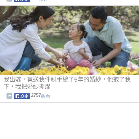
我出嫁，爸送我件親手縫了5年的婚紗，他抱了我
下，我把婚紗撕爛
2757
觀看