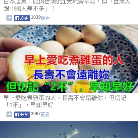
日本店家：感謝台灣311大地震捐款，但「台灣人
跟中國人差不多」！
1039
觀看
早上愛吃煮雞蛋的人，長壽不會遠離你，但切記
「2不」，早知早好
3087
觀看