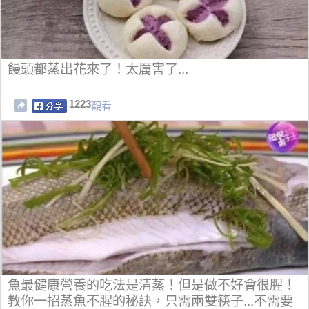
饅頭都蒸出花來了！太厲害了...
1223
觀看
魚最健康營養的吃法是清蒸！但是做不好會很腥！
教你一招蒸魚不腥的秘訣，只需兩雙筷子...不需要