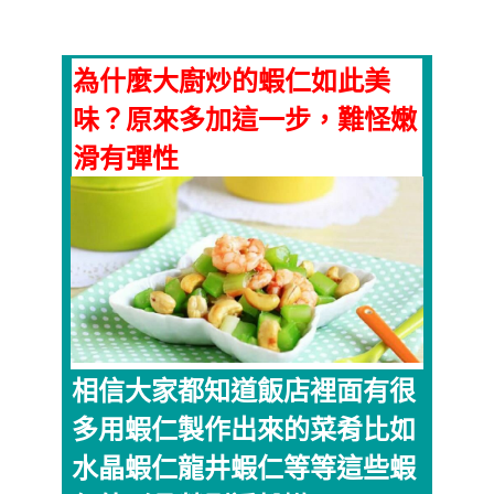
為什麼大廚炒的蝦仁如此美
味？原來多加這一步，難怪嫩
滑有彈性
相信大家都知道飯店裡面有很
多用蝦仁製作出來的菜肴比如
水晶蝦仁龍井蝦仁等等這些蝦