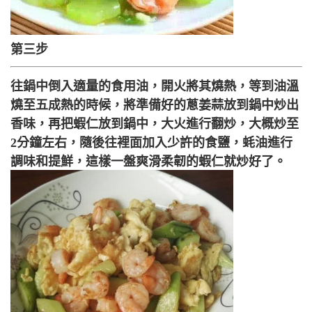
第三步
往鍋中倒入適量的食用油，開火將其燒熱，等到油溫
燒至五成熱的時候，將準備好的蔥姜蒜放到鍋中炒出
香味，再把蝦仁放到鍋中，大火進行翻炒，大概炒至
2分鐘左右，隨後往裡面加入少許的食鹽，蚝油進行
調味和提鮮，這樣一盤爽滑柔韌的蝦仁就炒好了。