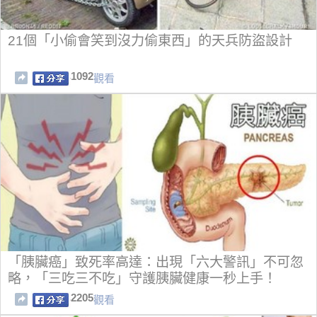
21個「小偷會笑到沒力偷東西」的天兵防盜設計
1092
觀看
「胰臟癌」致死率高達：出現「六大警訊」不可忽
略，「三吃三不吃」守護胰臟健康一秒上手！
2205
觀看