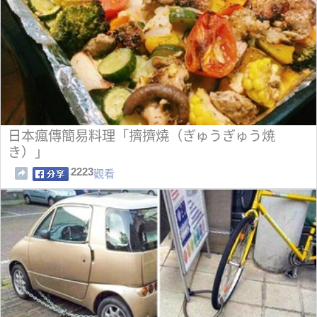
日本瘋傳簡易料理「擠擠燒（ぎゅうぎゅう焼
き）」
2223
觀看