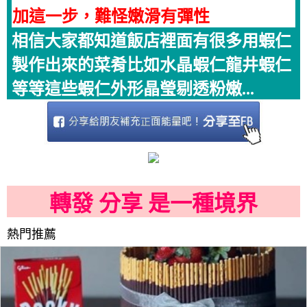
加這一步，難怪嫩滑有彈性
相信大家都知道飯店裡面有很多用蝦仁
製作出來的菜肴比如水晶蝦仁龍井蝦仁
等等這些蝦仁外形晶瑩剔透粉嫩...
轉發 分享 是一種境界
熱門推薦