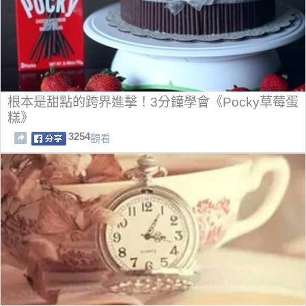
根本是甜點的跨界進擊！3分鐘學會《Pocky草莓蛋
糕》
3254
觀看