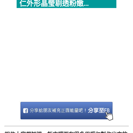
仁外形晶瑩剔透粉嫩...