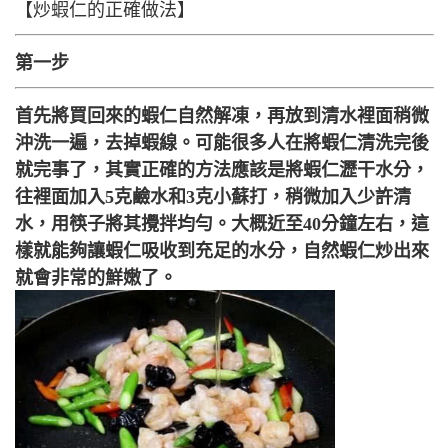
【炒蝦仁的正確做法】
第一步
首先將買回來的蝦仁自然解凍，再放到清水裡面稍微
沖洗一遍，去掉蝦線。可能很多人在將蝦仁清洗完後
就完事了，其實正確的方法應該是將蝦仁瀝干水分，
往裡面加入5克鹼水和3克小蘇打，稍微加入少許清
水，用筷子將其攪拌均勻。大概近至40分鐘左右，這
樣就能夠讓蝦仁吸收到充足的水分，自然蝦仁炒出來
就會非常的鮮嫩了。