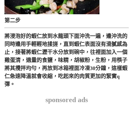
第二步
將浸泡好的蝦仁放到水龍頭下面沖洗一遍，邊沖洗的
同時邊用手輕輕地揉搓，直到蝦仁表面沒有滑膩感為
止，接著將蝦仁瀝干水分放到碗中，往裡面加入一個
雞蛋清，適量的食鹽，味精，胡椒粉，生粉，用筷子
將其攪拌均勻，再放到冰箱裡面冷凍30分鐘，這樣蝦
仁急速降溫就會收縮，吃起來的肉質更加的緊實q
彈。
sponsored ads