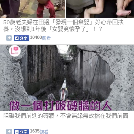
50歲老夫婦在田邊「發現一個棄嬰」好心帶回扶
養，沒想到1年後「女嬰竟懷孕了」！？
10400
觀看
阻礙我們前進的磚牆，不會無緣無故擋在我們前面
1635
觀看