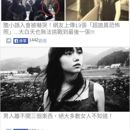
膽小誤入會被嚇哭！網友上傳13張「超詭異恐怖
照」...大白天也無法挑戰到最後一張!!!
1442
觀看
男人離不開三個東西，絕大多數女人不知道！