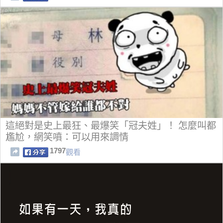
這絕對是史上最狂、最爆笑「冠夫姓」！ 怎麼叫都
尷尬，網笑噴：可以用來調情
1797
觀看