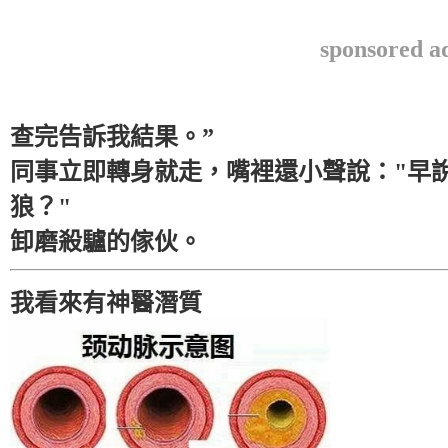
sponsored a
查完告訴我結果。”
同事立即轉身就走，嘴裡還小聲說："早
狼？"
卸磨殺驢的傢伙。
我看來有神醫潛質