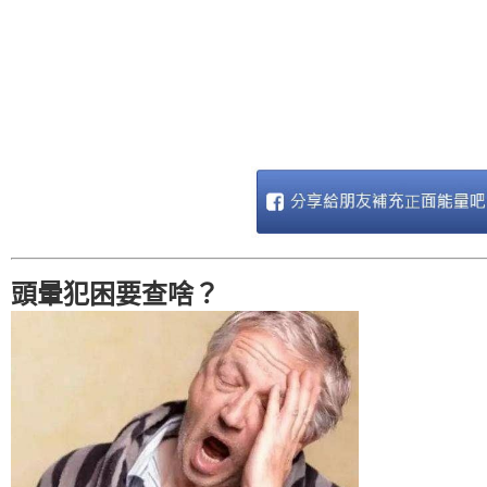
頭暈犯困要查啥？