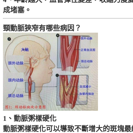
成堵塞。
頸動脈狹窄有哪些病因？
1、動脈粥樣硬化
動脈粥樣硬化可以導致不斷增大的斑塊最