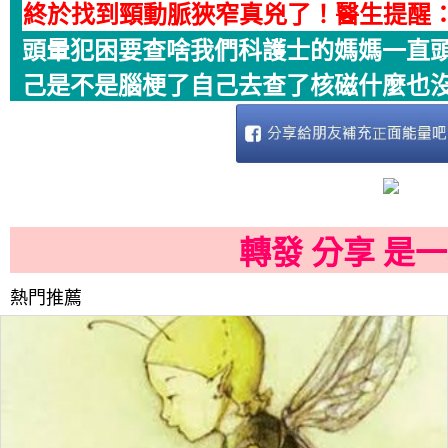
終於找到頸動脈狹窄真兇了！醫生提醒：
頭暈犯困要查啥我們科護士的媽媽一直
己是不是腦梗了自己去查了核磁什麼也沒.
轉發 分享 是
熱門推薦