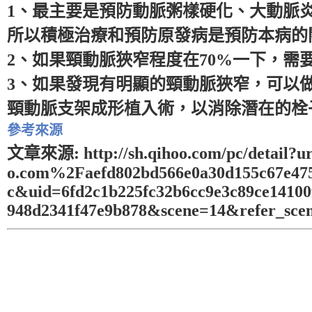
1、最主要是預防動脈粥樣硬化、大動脈
所以積極治療和預防原發病是預防本病的
2、如果頸動脈狹窄程度在70%一下，需
3、如果發現有明顯的頸動脈狹窄，可以
頸動脈支架成形植入術，以消除潛在的栓
參考來源
文章來源: http://sh.qihoo.com/pc/detail
o.com%2Faefd802bd566e0a30d155c67e47
c&uid=6fd2c1b225fc32b6cc9e3c89ce14100
948d2341f47e9b878&scene=14&refer_sce