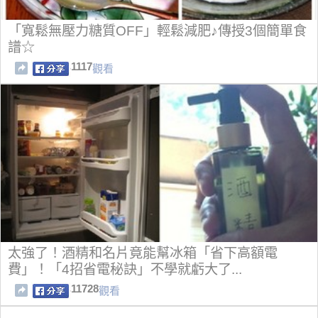
「寬鬆無壓力糖質OFF」輕鬆減肥♪傳授3個簡單食
譜☆
1117
觀看
太強了！酒精和名片竟能幫冰箱「省下高額電
費」！「4招省電秘訣」不學就虧大了...
11728
觀看