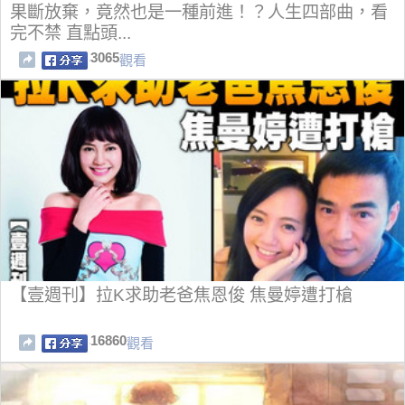
果斷放棄，竟然也是一種前進！？人生四部曲，看
完不禁 直點頭...
3065
觀看
【壹週刊】拉K求助老爸焦恩俊 焦曼婷遭打槍
16860
觀看