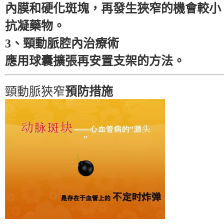
內膜和硬化斑塊，再發生狹窄的機會較小
抗凝藥物。
3、頸動脈腔內治療術
應用球囊擴張再安置支架的方法。
頸動脈狹窄
預防措施