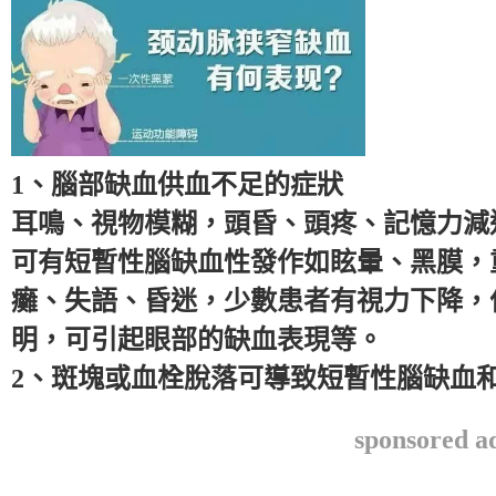
1、腦部缺血供血不足的症狀
耳鳴、視物模糊，頭昏、頭疼、記憶力減
可有短暫性腦缺血性發作如眩暈、黑膜，
癱、失語、昏迷，少數患者有視力下降，
明，可引起眼部的缺血表現等。
2、斑塊或血栓脫落可導致短暫性腦缺血
sponsored a