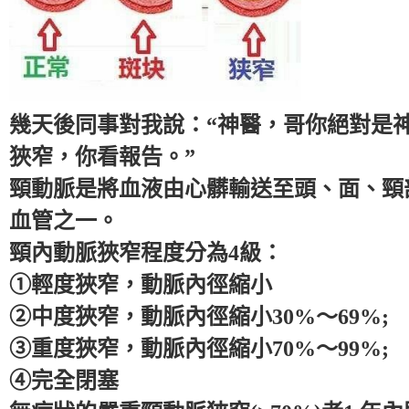
幾天後同事對我說：“神醫，哥你絕對是
狹窄，你看報告。”
頸動脈是將血液由心髒輸送至頭、面、頸
血管之一。
頸內動脈狹窄程度分為4級：
①輕度狹窄，動脈內徑縮小
②中度狹窄，動脈內徑縮小30%～69%;
③重度狹窄，動脈內徑縮小70%～99%;
④完全閉塞