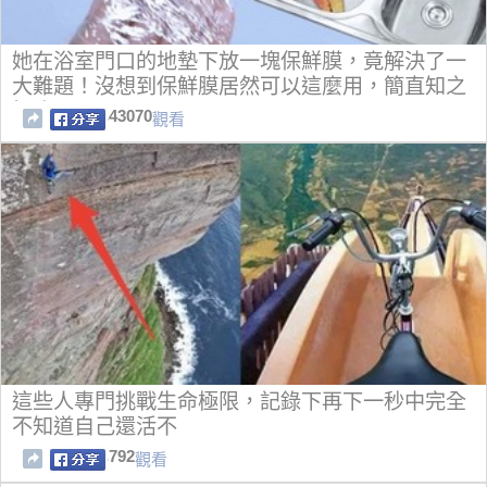
她在浴室門口的地墊下放一塊保鮮膜，竟解決了一
大難題！沒想到保鮮膜居然可以這麼用，簡直知之
恨晚啊！
43070
觀看
這些人專門挑戰生命極限，記錄下再下一秒中完全
不知道自己還活不
792
觀看