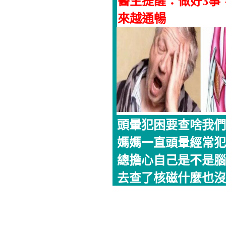
醫生提醒：做好3事
來越通暢
頭暈犯困要查啥我們
媽媽一直頭暈經常犯
總擔心自己是不是腦
去查了核磁什麼也沒..