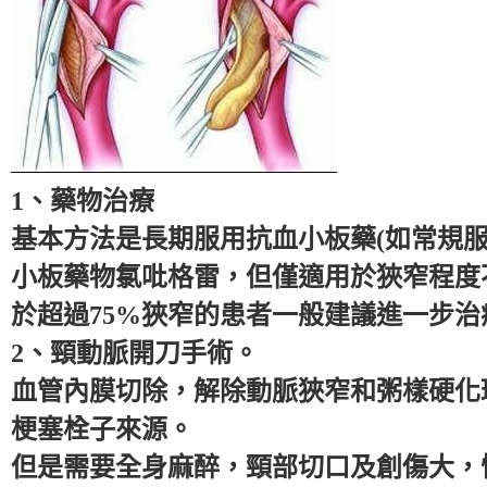
1、藥物治療
基本方法是長期服用抗血小板藥(如常規
小板藥物氯吡格雷，但僅適用於狹窄程度
於超過75%狹窄的患者一般建議進一步治
2、頸動脈開刀手術。
血管內膜切除，解除動脈狹窄和粥樣硬化
梗塞栓子來源。
但是需要全身麻醉，頸部切口及創傷大，