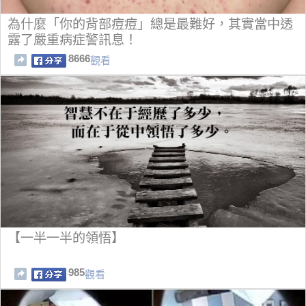
為什麼「你的背部痘痘」總是最難好，其實當中透
露了嚴重病症警訊息！
8666
觀看
【一半一半的領悟】
985
觀看