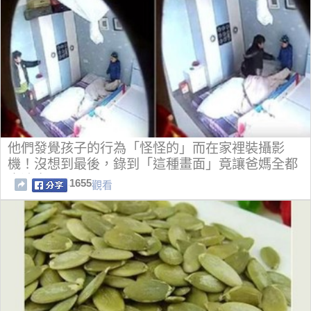
他們發覺孩子的行為「怪怪的」而在家裡裝攝影
機！沒想到最後，錄到「這種畫面」竟讓爸媽全都
崩潰大哭了..
1655
觀看