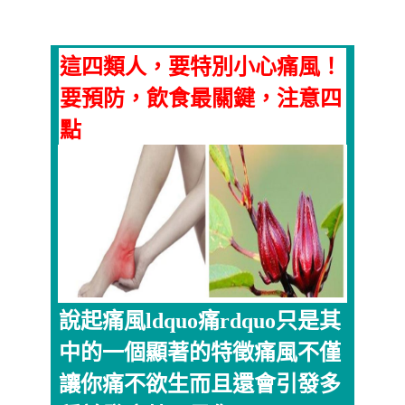
這四類人，要特別小心痛風！
要預防，飲食最關鍵，注意四
點
說起痛風ldquo痛rdquo只是其
中的一個顯著的特徵痛風不僅
讓你痛不欲生而且還會引發多