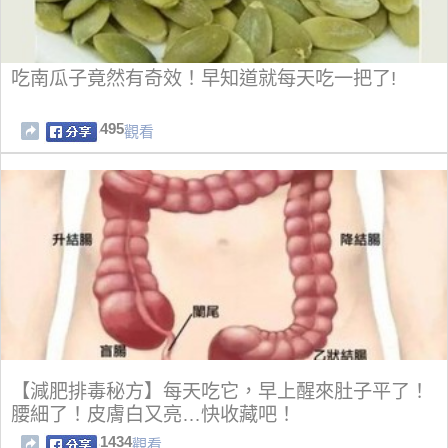
吃南瓜子竟然有奇效！早知道就每天吃一把了!
495
觀看
【減肥排毒秘方】每天吃它，早上醒來肚子平了！
腰細了！皮膚白又亮…快收藏吧！
1434
觀看