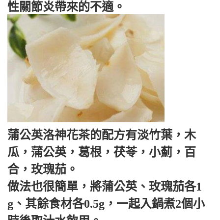
性關節炎帶來的不適。
蒲公英洛神花茶的配方有淡竹葉，木
瓜，蒲公英，葛根，茯苓，小薊，百
合，玫瑰茄。
做法也很簡單，將蒲公英、玫瑰茄各1
g、其餘食材各0.5g，一起入鍋煮2個小