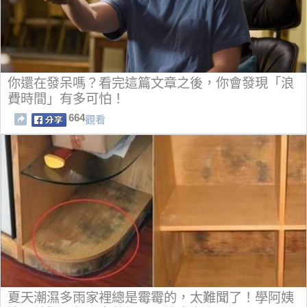
你還在發呆嗎？看完這篇文章之後，你會發現「浪
費時間」有多可怕！
664
觀看
夏天潮濕多雨家裡總是霉霉的，太難聞了！學阿姨