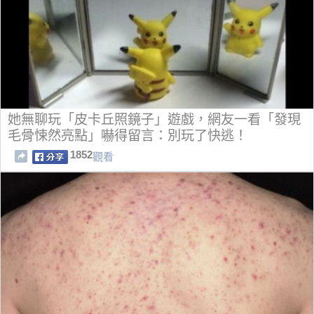
她無聊玩「皮卡丘照鏡子」遊戲，網友一看「發現
毛骨悚然亮點」嚇得留言：別玩了快逃！
1852
觀看