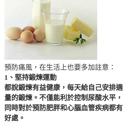
預防痛風，在生活上也要多加註意：
1、堅持鍛煉運動
都說鍛煉有益健康，每天給自己安排適
量的鍛煉。不僅能利於控制尿酸水平，
同時對於預防肥胖和心腦血管疾病都有
好處。