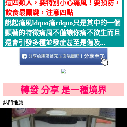
這四類人，要特別小心痛風！要預防，
飲食最關鍵，注意四點
說起痛風ldquo痛rdquo只是其中的一個
顯著的特徵痛風不僅讓你痛不欲生而且
還會引發多種並發症甚至是傷及...
轉發 分享 是一種境界
熱門推薦