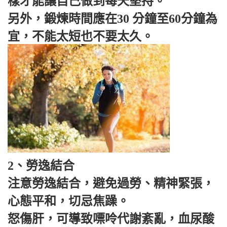
樣才能讓自己做到每天堅持。
另外，鍛煉時間應在30 分鐘至60分鐘為
宜，不能太短也不要太久。
2、勞逸結合
注意勞逸結合，避免過勞、精神緊張，
心態平和，切忌焦躁。
怒傷肝，可導致嘌呤代謝紊亂，血尿酸