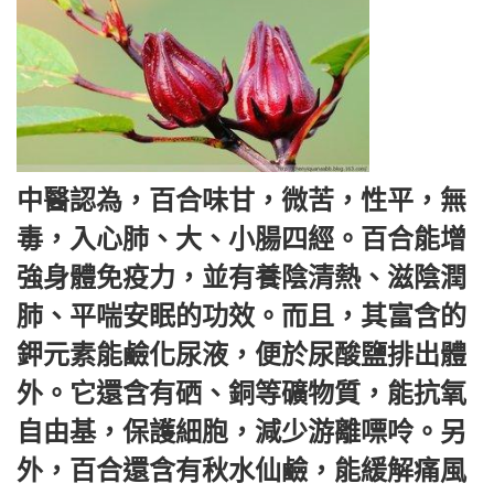
中醫認為，百合味甘，微苦，性平，無
毒，入心肺、大、小腸四經。百合能增
強身體免疫力，並有養陰清熱、滋陰潤
肺、平喘安眠的功效。而且，其富含的
鉀元素能鹼化尿液，便於尿酸鹽排出體
外。它還含有硒、銅等礦物質，能抗氧
自由基，保護細胞，減少游離嘌呤。另
外，百合還含有秋水仙鹼，能緩解痛風