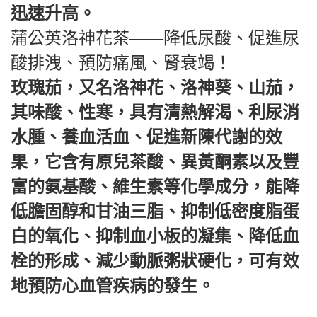
迅速升高。
蒲公英洛神花茶——降低尿酸、促進尿
酸排洩、預防痛風、腎衰竭！
玫瑰茄，又名洛神花、洛神葵、山茄，
其味酸、性寒，具有清熱解渴、利尿消
水腫、養血活血、促進新陳代謝的效
果，它含有原兒茶酸、異黃酮素以及豐
富的氨基酸、維生素等化學成分，能降
低膽固醇和甘油三脂、抑制低密度脂蛋
白的氧化、抑制血小板的凝集、降低血
栓的形成、減少動脈粥狀硬化，可有效
地預防心血管疾病的發生。