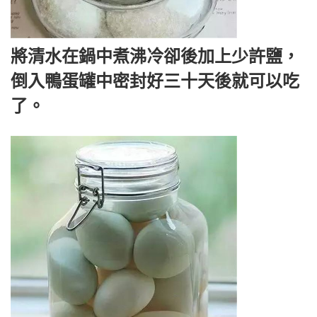
將清水在鍋中煮沸冷卻後加上少許鹽，
倒入鴨蛋罐中密封好三十天後就可以吃
了。