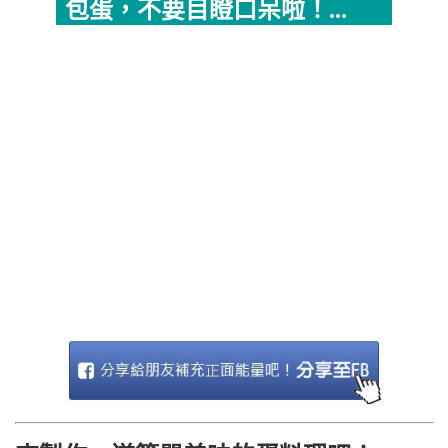
包蛋，不要目瞪口呆啦！...