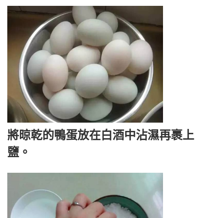
將晾乾的鴨蛋放在白酒中沾濕再裹上
鹽。