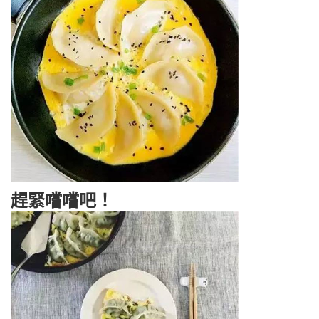
趕緊嚐嚐吧！