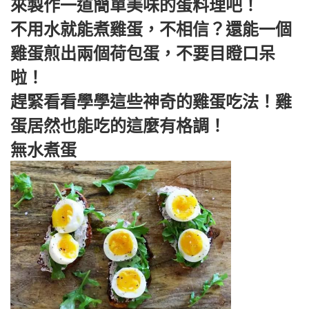
來製作一道簡單美味的蛋料理吧！
不用水就能煮雞蛋，
不相信？
還能一個
雞蛋煎出兩個荷包蛋，
不要目瞪口呆
啦！
趕緊看看學學這些神奇的雞蛋吃法！
雞
蛋居然也能吃的這麼有格調！
無水煮蛋