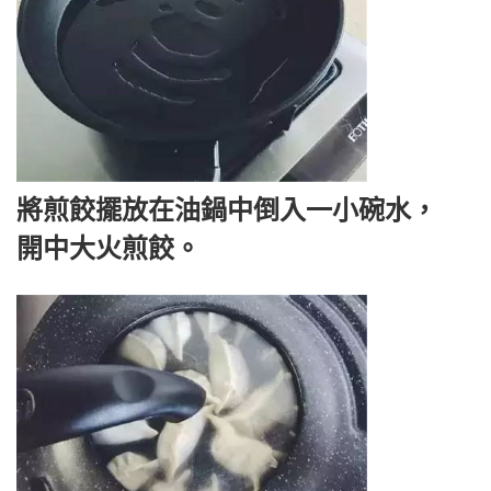
將煎餃擺放在油鍋中倒入一小碗水，
開中大火煎餃。