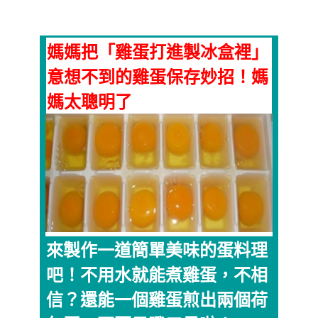
媽媽把「雞蛋打進製冰盒裡」
意想不到的雞蛋保存妙招！媽
媽太聰明了
來製作一道簡單美味的蛋料理
吧！不用水就能煮雞蛋，不相
信？還能一個雞蛋煎出兩個荷