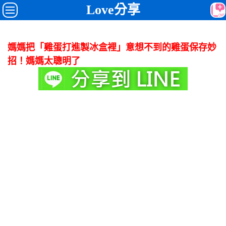
Love分享
媽媽把「雞蛋打進製冰盒裡」意想不到的雞蛋保存妙
招！媽媽太聰明了