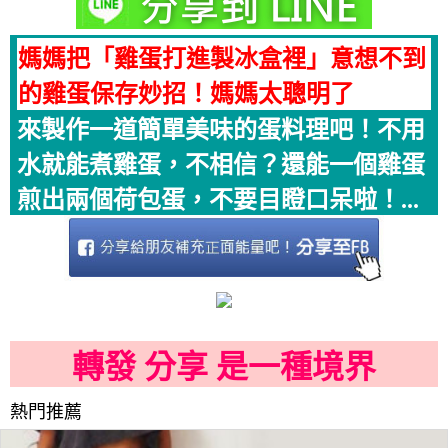
媽媽把「雞蛋打進製冰盒裡」意想不到
的雞蛋保存妙招！媽媽太聰明了
來製作一道簡單美味的蛋料理吧！不用
水就能煮雞蛋，不相信？還能一個雞蛋
煎出兩個荷包蛋，不要目瞪口呆啦！...
轉發 分享 是一種境界
熱門推薦