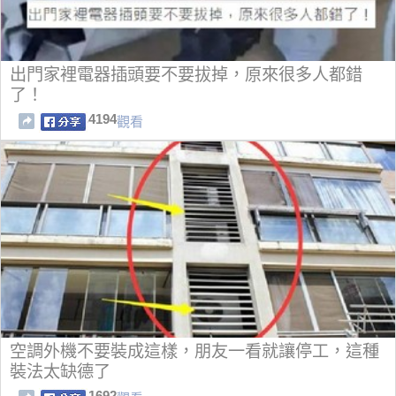
出門家裡電器插頭要不要拔掉，原來很多人都錯
了！
4194
觀看
空調外機不要裝成這樣，朋友一看就讓停工，這種
裝法太缺德了
1692