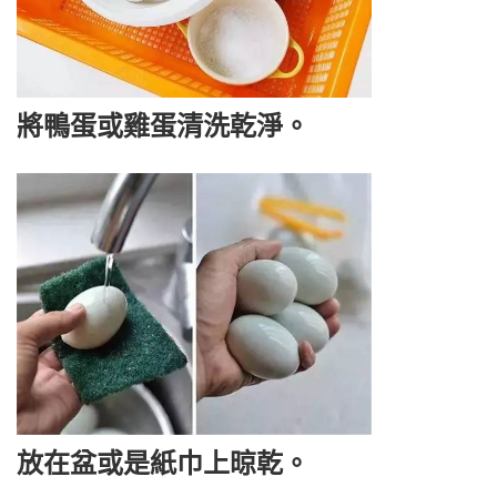
將鴨蛋或雞蛋清洗乾淨。
放在盆或是紙巾上晾乾。