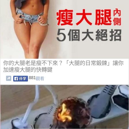
你的大腿老是瘦不下來？「大腿的日常鍛鍊」讓你
加速瘦大腿的快轉鍵
881
觀看