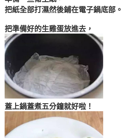
把紙全部打濕然後鋪在電子鍋底部。
把準備好的生雞蛋放進去，
蓋上鍋蓋煮五分鐘就好啦！