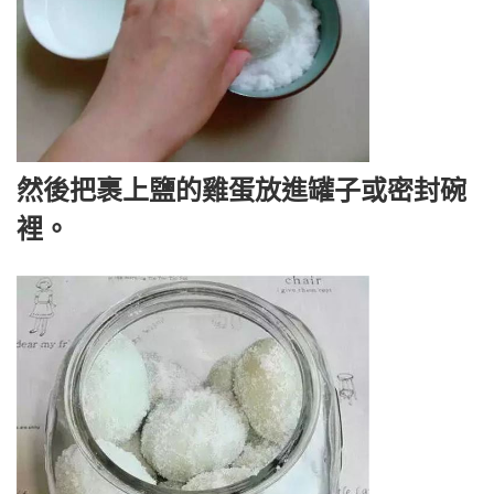
然後把裹上鹽的雞蛋放進罐子或密封碗
裡。