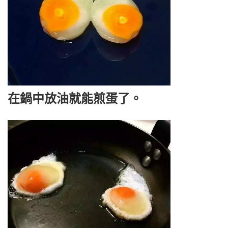
在鍋中放油就能煎蛋了。