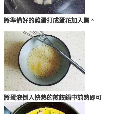
將準備好的雞蛋打成蛋花加入鹽。
將蛋液倒入快熟的煎餃鍋中煎熟即可