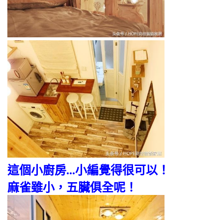
這個小廚房...小編覺得很可以！
麻雀雖小，五臟俱全呢！