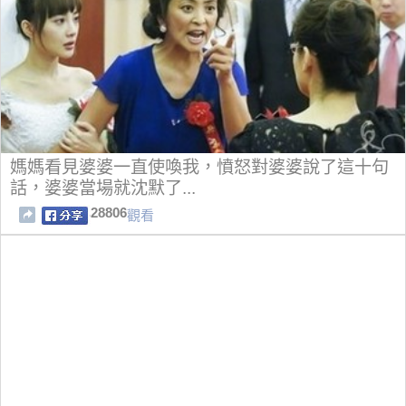
媽媽看見婆婆一直使喚我，憤怒對婆婆說了這十句
話，婆婆當場就沈默了...
28806
觀看