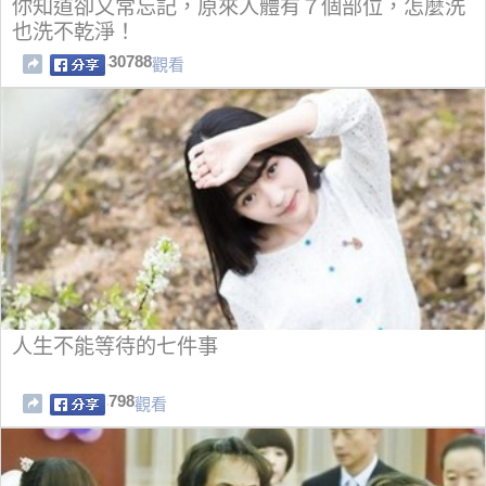
你知道卻又常忘記，原來人體有７個部位，怎麼洗
也洗不乾淨！
30788
觀看
人生不能等待的七件事
798
觀看