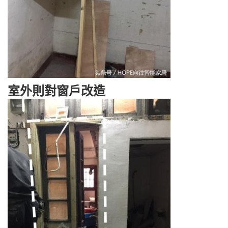
室外則對窗戶改造