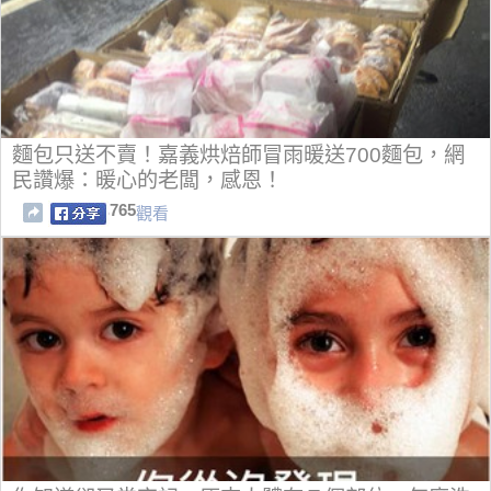
麵包只送不賣！嘉義烘焙師冒雨暖送700麵包，網
民讚爆：暖心的老闆，感恩！
765
觀看