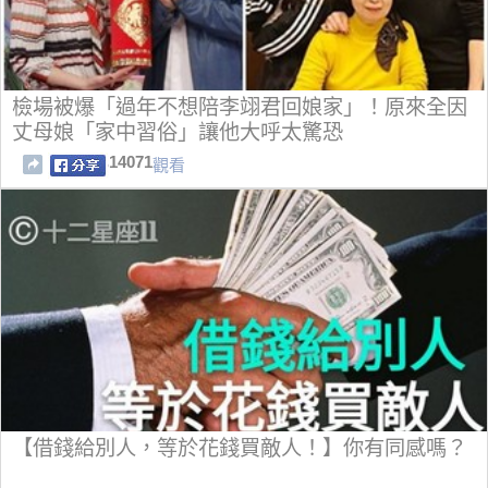
檢場被爆「過年不想陪李翊君回娘家」！原來全因
丈母娘「家中習俗」讓他大呼太驚恐
14071
觀看
【借錢給別人，等於花錢買敵人！】你有同感嗎？