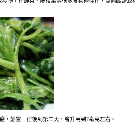
致癌物，在醃菜、隔夜菜等很多食物裡存在，亞硝酸鹽致
鹽，靜置一宿後到第二天，會升高到7毫克左右。