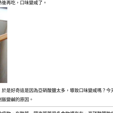
熱後再吃，口味變咸了。
，於是好奇這是因為亞硝酸鹽太多，導致口味變咸嗎？今
剩飯變鹹的原因。