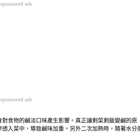
sponsored ads
sponsored ads
會對食物的鹹淡口味產生影響。真正讓剩菜剩飯變鹹的原
滲透入菜中，導致鹹味加重。另外二次加熱時，隨著水分