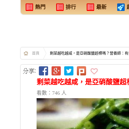
熱門
排行
最新
首頁
剩菜越吃越咸，是亞硝酸鹽超標嗎？營養師：有
剩菜越吃越咸，是亞硝酸鹽超
看數：746 人