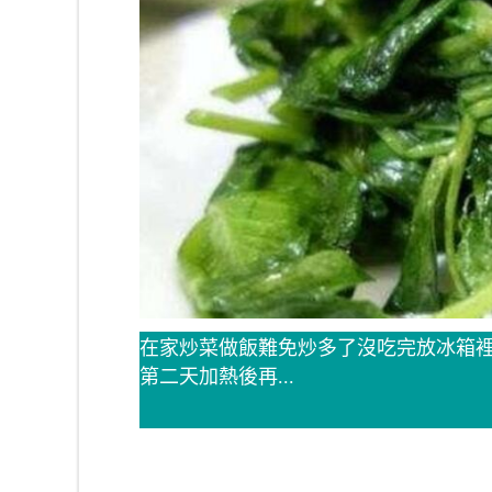
在家炒菜做飯難免炒多了沒吃完放冰箱
第二天加熱後再...