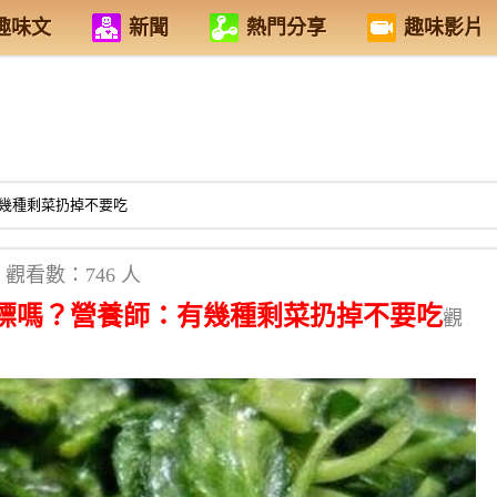
趣味文
新聞
熱門分享
趣味影片
幾種剩菜扔掉不要吃
觀看數：746 人
標嗎？營養師：有幾種剩菜扔掉不要吃
觀