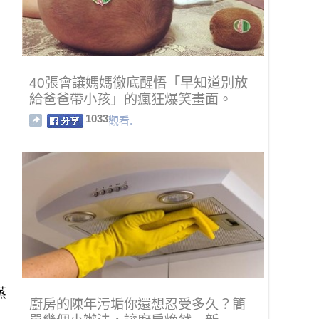
40張會讓媽媽徹底醒悟「早知道別放
給爸爸帶小孩」的瘋狂爆笑畫面。
1033
觀看.
蒸
廚房的陳年污垢你還想忍受多久？簡