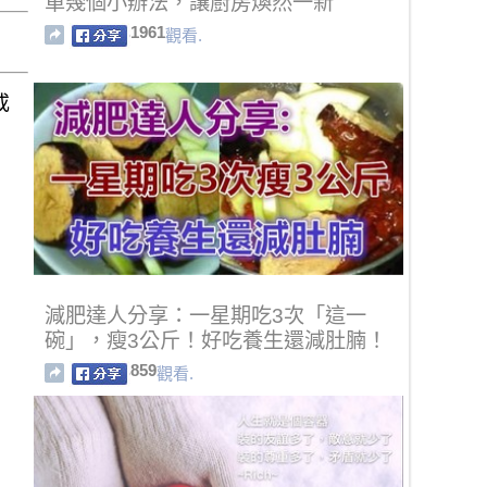
單幾個小辦法，讓廚房煥然一新
1961
觀看.
或
減肥達人分享：一星期吃3次「這一
碗」，瘦3公斤！好吃養生還減肚腩！
859
觀看.