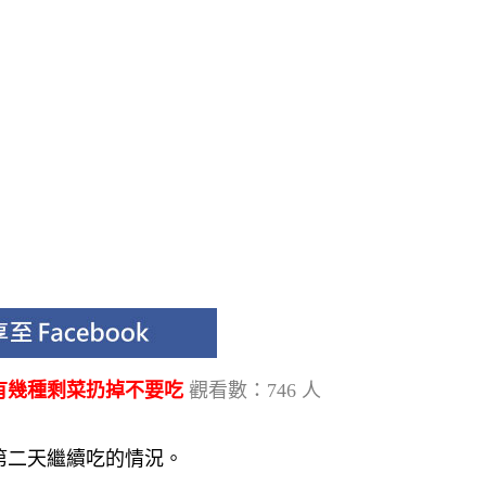
有幾種剩菜扔掉不要吃
觀看數：746 人
第二天繼續吃的情況。