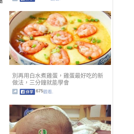
癌
別再用白水煮雞蛋，雞蛋最好吃的新
做法，三分鐘就能學會
675
觀看.