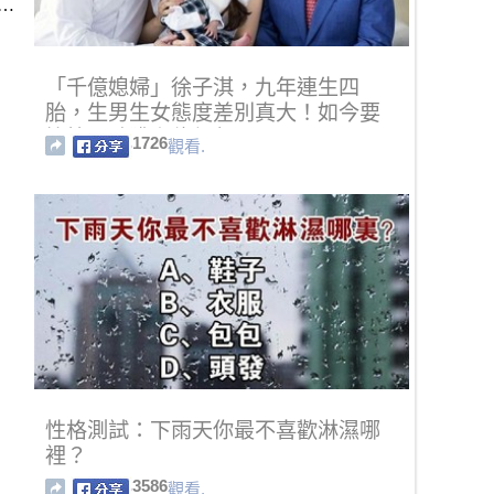
…
「千億媳婦」徐子淇，九年連生四
胎，生男生女態度差別真大！如今要
懷第五胎獲上億紅包！
1726
觀看.
性格測試：下雨天你最不喜歡淋濕哪
裡？
3586
觀看.