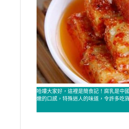
哈嘍大家好，這裡是簡食記！腐乳是中
嫩的口感，特殊迷人的味道，令許多吃貨為