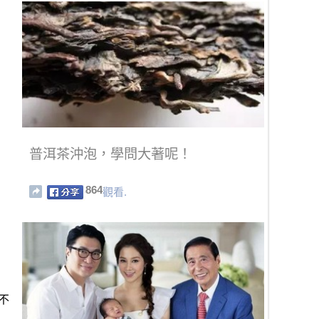
普洱茶沖泡，學問大著呢！
864
觀看.
不