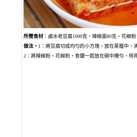
所需食材
：鹵水老豆腐1000克，辣椒面80克，花椒粉1
做法，
1：將豆腐切成均勻的小方塊，放在蒸籠中，
2：將辣椒粉，花椒粉，食鹽一起放在碗中攪勻，待