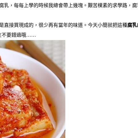
腐乳，每每上學的時候我總會帶上幾塊。艱苦樸素的求學路，腐
是直接買現成的，很少再有當年的味道。今天小簡就把這種
腐乳
友不要錯過哦……