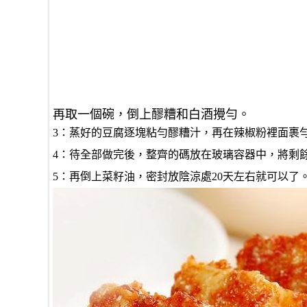
再取一個碗，倒上醪糟和白酒攪勻。
3：蒸好的豆腐逐塊粘勻醪糟汁，再在辣椒粉裡面裹
4：待全部做完後，整齊的碼放在玻璃容器中，將剩
5：再倒上菜籽油，密封放陰涼處20天左右就可以了