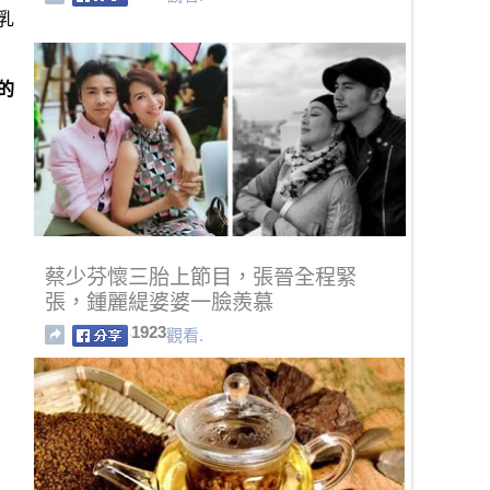
乳
的
蔡少芬懷三胎上節目，張晉全程緊
張，鍾麗緹婆婆一臉羨慕
1923
觀看.