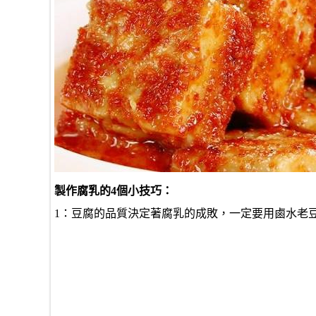
製作腐乳的4個小技巧：
1：豆腐的品質決定著腐乳的成敗，一定要用鹵水老