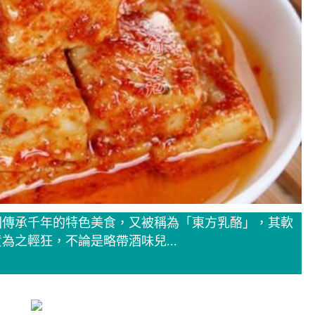
國傳承千年的特色美食，又被稱為「東方乳酪」，其軟
之輕狂，不論是略帶酒味兒...