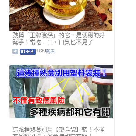
號稱「王牌瀉藥」的它，是便秘的好
幫手！常吃一口，口臭也不見了
1130
觀看.
這幾種熟食別用【塑料袋】裝！不僅