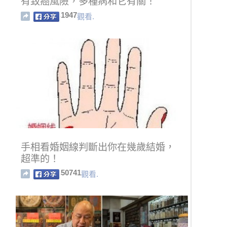
有致癌風險，多種病和它有關！
1947
觀看.
手相看婚姻線判斷出你在幾歲結婚，
超準的！
50741
觀看.