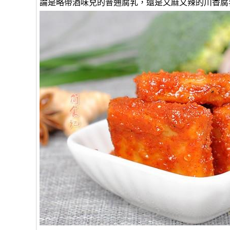
論是略帶酒味兒的普通腐乳，還是又麻又辣的川香腐