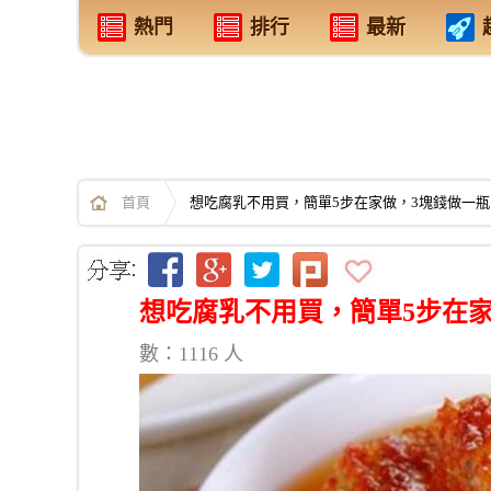
熱門
排行
最新
首頁
想吃腐乳不用買，簡單5步在家做，3塊錢做一瓶
想吃腐乳不用買，簡單5步在家
數：1116 人