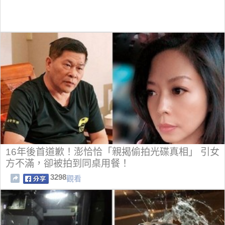
16年後首道歉！澎恰恰「親揭偷拍光碟真相」 引女
方不滿，卻被拍到同桌用餐！
3298
觀看