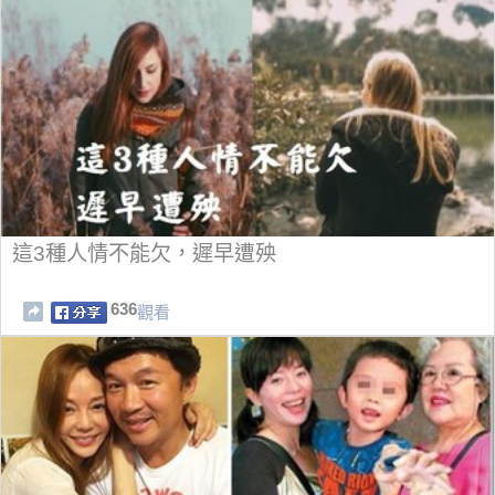
這3種人情不能欠，遲早遭殃
636
觀看