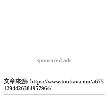
sponsored ads
文章來源: https://www.toutiao.com/a675
1294426384957964/