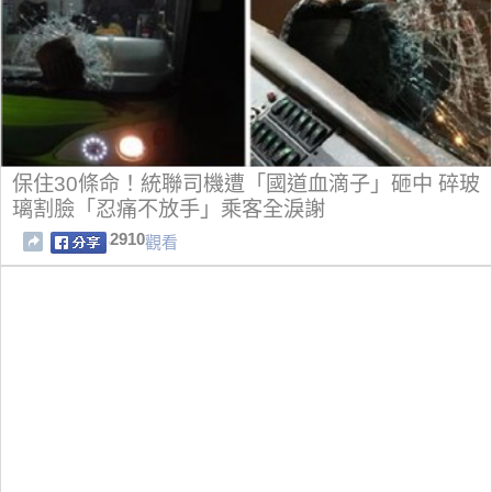
保住30條命！統聯司機遭「國道血滴子」砸中 碎玻
璃割臉「忍痛不放手」乘客全淚謝
2910
觀看