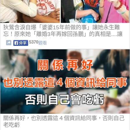
狄鶯含淚自爆「婆婆15年前做的事」讓她永生難
忘！原來她「離婚3年再嫁回孫鵬」的真相是....讓
人震驚不已！狄鶯真是太委屈了....
5370
觀看
關係再好，也別透露這４個資訊給同事，否則自己
老吃虧