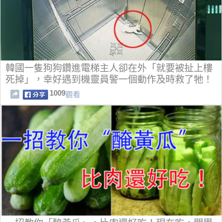
韓國一隻狗狗鑽進電梯主人卻在外「就要被扯上樓
死掉」，幸好遇到機靈員警一個動作及時救了牠！
1009
觀看