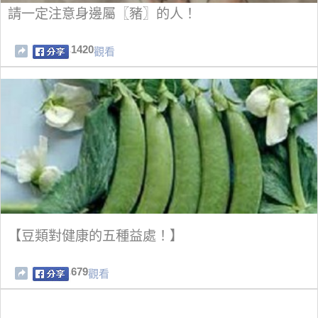
請一定注意身邊屬〖豬〗的人！
1420
觀看
【豆類對健康的五種益處！】
679
觀看