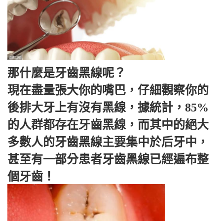
那什麼是牙齒黑線呢？
現在盡量張大你的嘴巴，仔細觀察你的
後排大牙上有沒有黑線，據統計，85%
的人群都存在牙齒黑線，而其中的絕大
多數人的牙齒黑線主要集中於后牙中，
甚至有一部分患者牙齒黑線已經遍布整
個牙齒！