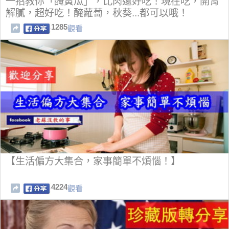
一招教你「醃黃瓜」，比肉還好吃！現在吃，開胃
解膩，超好吃！醃蘿蔔，秋葵...都可以哦！
1285
觀看
【生活偏方大集合，家事簡單不煩惱！】
4224
觀看