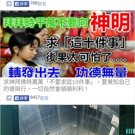
768
觀看
求神拜佛時萬萬「不要求這10件事」，要覺知自己
的德與行，一切自然會順順利利！
9417
觀看