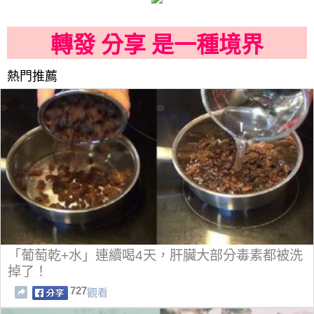
轉發 分享 是一種境界
熱門推薦
「葡萄乾+水」連續喝4天，肝臟大部分毒素都被洗
掉了！
727
觀看