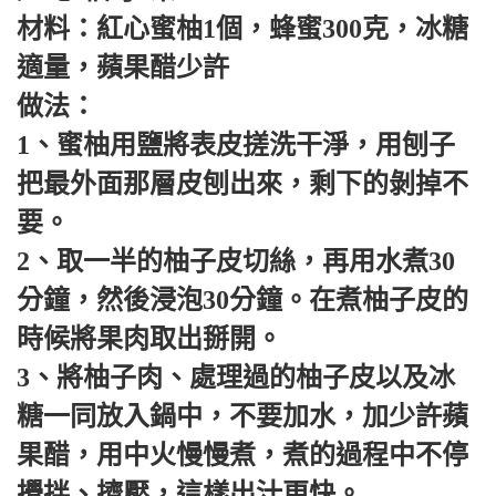
材料：紅心蜜柚1個，蜂蜜300克，冰糖
適量，蘋果醋少許
做法：
1、蜜柚用鹽將表皮搓洗干淨，用刨子
把最外面那層皮刨出來，剩下的剝掉不
要。
2、取一半的柚子皮切絲，再用水煮30
分鐘，然後浸泡30分鐘。在煮柚子皮的
時候將果肉取出掰開。
3、將柚子肉、處理過的柚子皮以及冰
糖一同放入鍋中，不要加水，加少許蘋
果醋，用中火慢慢煮，煮的過程中不停
攪拌、擠壓，這樣出汁更快。