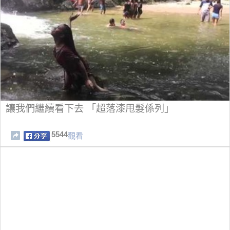
讓我們繼續看下去 「超落漆甩髮係列」
5544
觀看