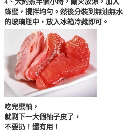
4、大約煮半個小時，關火放涼，加入
蜂蜜，攪拌均勻。然後分裝到無油無水
的玻璃瓶中，放入冰箱冷藏即可。
吃完蜜柚，
就剩下一大個柚子皮了，
不要扔！還有用！