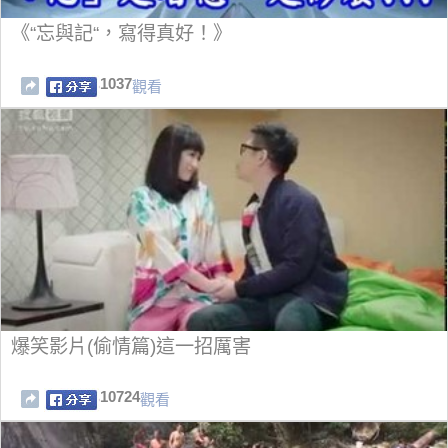
《“忘與記“，寫得真好！》
1037
觀看
爆笑影片(偷情篇)這一招厲害
10724
觀看