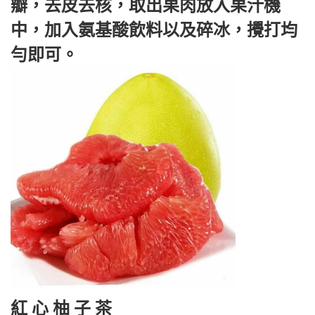
瓣，去皮去核，取出果肉放入果汁機
中，加入氨基酸飲料以及碎冰，攪打均
勻即可。
紅 心 柚 子 茶