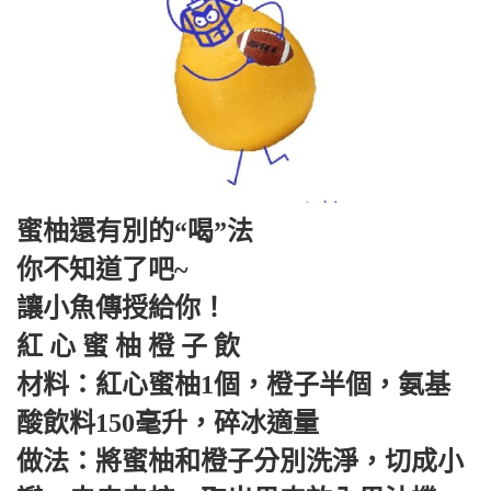
蜜柚還有別的“喝”法
你不知道了吧~
讓小魚傳授給你！
紅 心 蜜 柚 橙 子 飲
材料：紅心蜜柚1個，橙子半個，氨基
酸飲料150毫升，碎冰適量
做法：將蜜柚和橙子分別洗淨，切成小