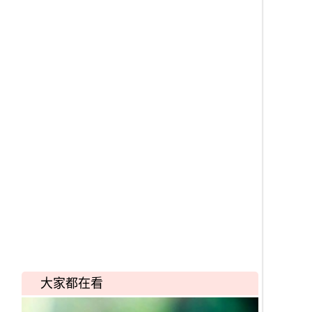
大家都在看