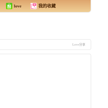
love
我的收藏
Love分享