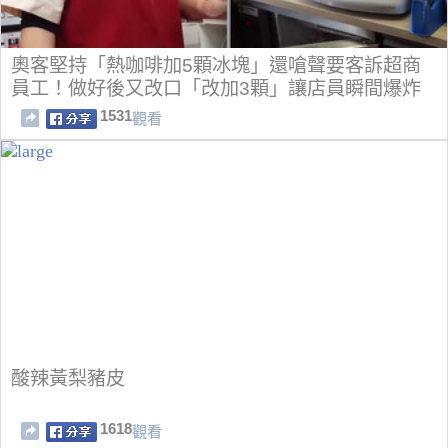
奧客堅持「熱咖啡加5顆冰塊」還嗆聲要客訴超商
員工！做好後又改口「改加3顆」讓店員瞬間爆炸
了...
1531
觀看
酸辣黃梨豬皮
1618
觀看