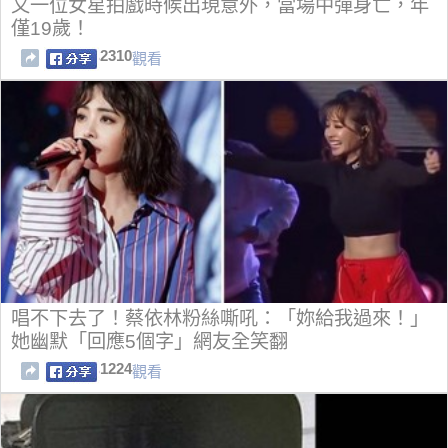
又一位女星拍戲時候出現意外，當場中彈身亡，年
僅19歲！
2310
觀看
唱不下去了！蔡依林粉絲嘶吼：「妳給我過來！」
她幽默「回應5個字」網友全笑翻
1224
觀看