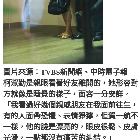
圖片來源：TVBS新聞網、中時電子報
柯淑勤是親眼看著好友離開的，她形容對
方就像是睡覺的樣子，面容十分安詳，
「我看過好幾個親戚朋友在我面前往生，
有的人面帶恐懼、表情猙獰，但賀一航不
一樣，他的臉是漂亮的，眼皮很鬆、皮膚
光滑，一點都沒有痛苦的糾結。」