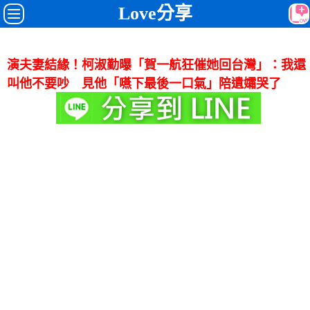
Love分享
演夫妻結緣！柯淑勤曝「賀一航狂催她回台灣」：我還
叫他不要吵 見他「嚥下最後一口氣」陪遺孀哭了