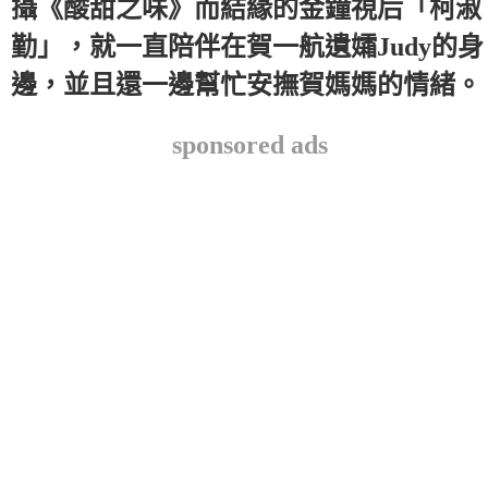
攝《酸甜之味》而結緣的金鐘視后「柯淑
勤」，就一直陪伴在賀一航遺孀Judy的身
邊，並且還一邊幫忙安撫賀媽媽的情緒。
sponsored ads