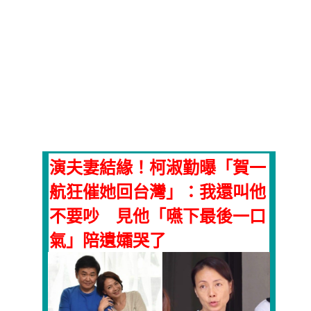
演夫妻結緣！柯淑勤曝「賀一
航狂催她回台灣」：我還叫他
不要吵 見他「嚥下最後一口
氣」陪遺孀哭了