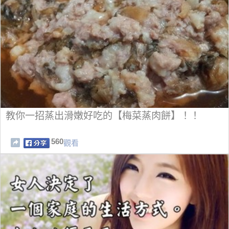
教你一招蒸出滑嫩好吃的【梅菜蒸肉餅】！！
560
觀看