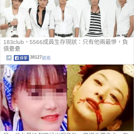
183club、5566成員生存現狀：只有他兩最慘，負
債纍纍
38127
觀看