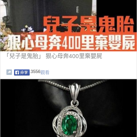
「兒子是鬼胎」 狠心母奔400里棄嬰屍
3556
觀看