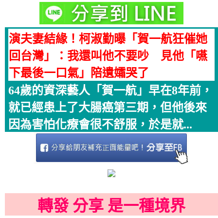
演夫妻結緣！柯淑勤曝「賀一航狂催她
回台灣」：我還叫他不要吵 見他「嚥
下最後一口氣」陪遺孀哭了
64歲的資深藝人「賀一航」早在8年前，
就已經患上了大腸癌第三期，但他後來
因為害怕化療會很不舒服，於是就...
轉發 分享 是一種境界