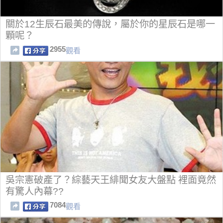
關於12生辰石最美的傳說，屬於你的星辰石是哪一
顆呢？
2955
觀看
吳宗憲破產了？綜藝天王緋聞女友大盤點 裡面竟然
有驚人內幕??
7084
觀看