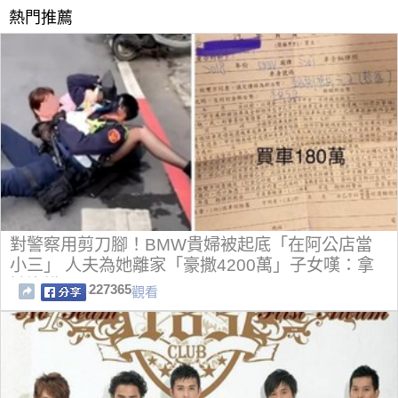
熱門推薦
對警察用剪刀腳！BMW貴婦被起底「在阿公店當
小三」 人夫為她離家「豪撒4200萬」子女嘆：拿
她沒轍
227365
觀看