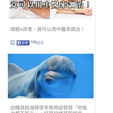
睡眠4疾患，竟可以用中醫來調治！
728
觀看.
訓練員給海豚很多魚時卻發現「他每