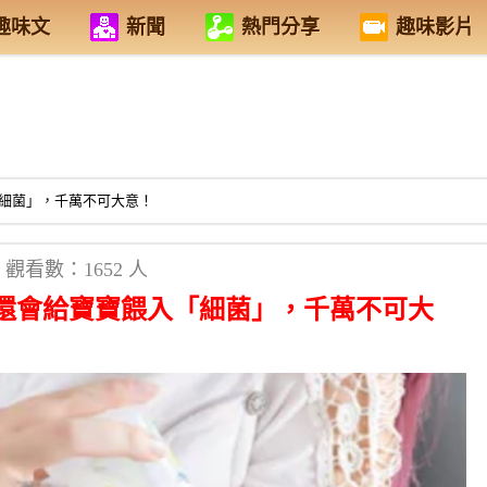
趣味文
新聞
熱門分享
趣味影片
細菌」，千萬不可大意！
觀看數：1652 人
還會給寶寶餵入「細菌」，千萬不可大