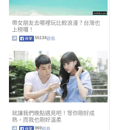
帶女朋友去哪裡玩比較浪漫？台灣也
上榜囉！
55134
觀看.
就讓我們晚點遇見吧！等你剛好成
熟，而我也剛好溫柔
969
觀看.