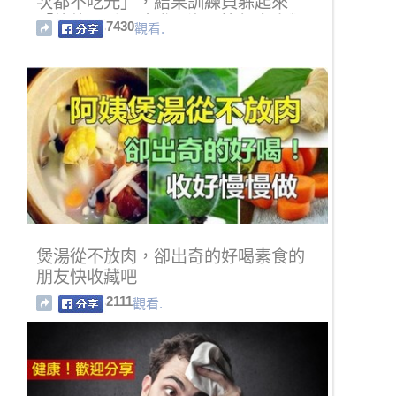
次都不吃光」，結果訓練員躲起來
「偷偷一看」才發現海豚比很多人類
7430
觀看.
都還聰明！
煲湯從不放肉，卻出奇的好喝素食的
朋友快收藏吧
2111
觀看.