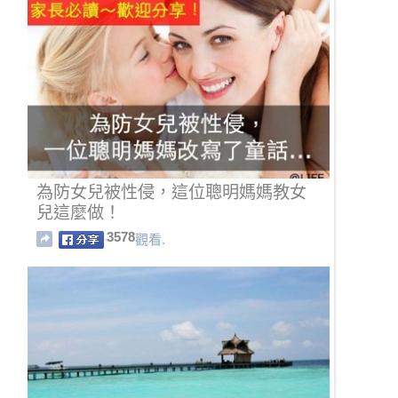
為防女兒被性侵，這位聰明媽媽教女
兒這麼做！
3578
觀看.