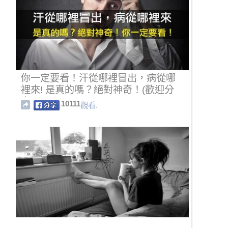
你一定要看！汗從哪裡冒出，病從哪
裡來! 是真的嗎？絕對神奇！(歡迎分
享)
10111
觀看.