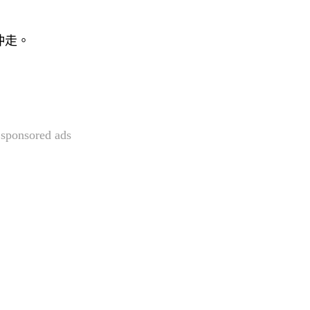
沖走。
sponsored ads