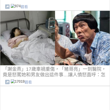
974
觀看
「謝金燕」17歲車禍重傷，「豬哥亮」一到醫院，
竟是怒罵她和男友做出這件事…讓人憤怒直呼：怎
麼會有這種爸爸！
17019
觀看