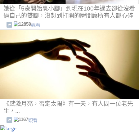
她從「5歲開始裹小腳」到現在100年過去卻從沒看
過自己的雙腳，沒想到打開的瞬間讓所有人都心碎
了！
12859
觀看
《感激月亮，否定太陽》有一天，有人問一位老先
生，...
1167
觀看