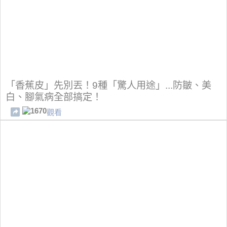
「香蕉皮」先別丟！9種「驚人用途」...防皺、美
白、腳氣病全部搞定！
1670
觀看