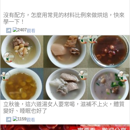
沒有配方，怎麼用常見的材料比例來做烘焙，快來
學一下！
2407
觀看
立秋後，這六道湯女人要常喝，滋補不上火，體質
變好、睡眠也好了
1159
觀看