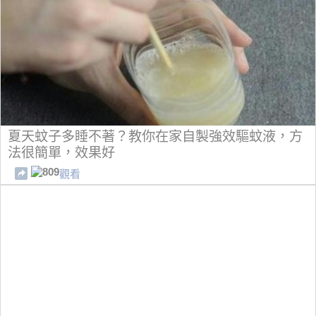
夏天蚊子多睡不著？教你在家自製強效驅蚊液，方
法很簡單，效果好
809
觀看