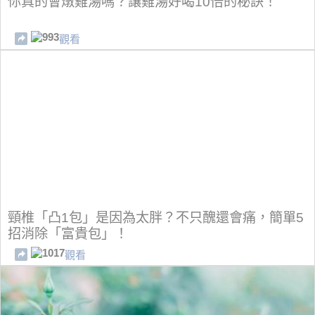
你真的會燉雞湯嗎？讓雞湯好喝10倍的秘訣！
993
觀看
頸椎「凸1包」是因為太胖？不只醜還會痛，簡單5
招消除「富貴包」！
1017
觀看