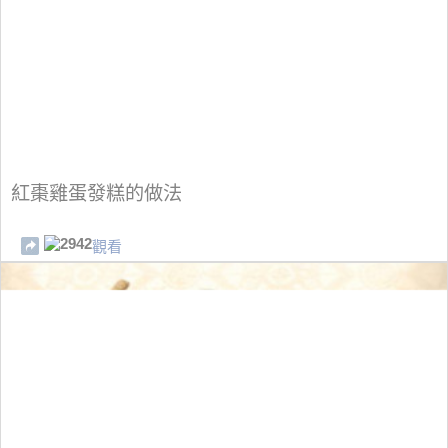
紅棗雞蛋發糕的做法
2942
觀看