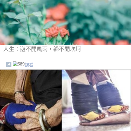
人生：避不開風雨，躲不開坎坷
589
觀看