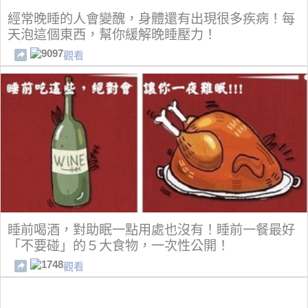
經常晚睡的人會變醜，身體還有出現很多疾病！每
天泡這個東西，幫你緩解晚睡壓力！
9097
觀看
睡前喝酒，對助眠一點用處也沒有！睡前一餐最好
「不要碰」的５大食物，一次性公開！
1748
觀看