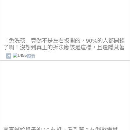
「免洗筷」竟然不是左右扳開的，90%的人都開錯
了啊！沒想到真正的拆法應該是這樣，且還隱藏著
「這種功能」！太驚訝了...
1455
觀看
李嘉誠給兒子的 10 句話，看到第 2 句我就震撼