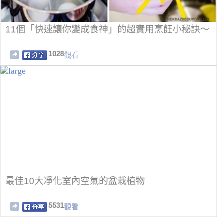
11個「快速讓你變成食神」的超實用烹飪小秘訣～
1028
觀看
最佳10大凈化室內空氣的盆栽植物
5531
觀看