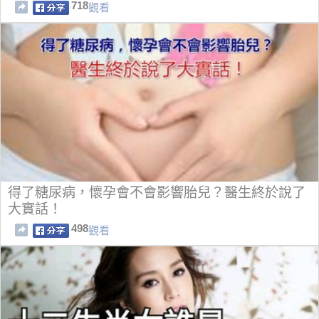
718
觀看
得了糖尿病，懷孕會不會影響胎兒？醫生終於說了
大實話！
498
觀看