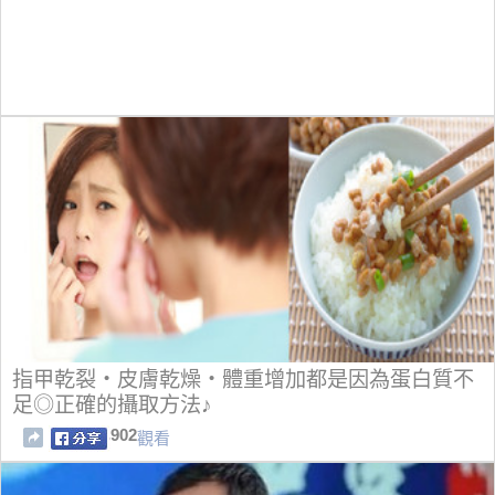
指甲乾裂・皮膚乾燥・體重增加都是因為蛋白質不
足◎正確的攝取方法♪
902
觀看