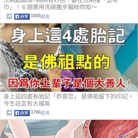
洗碗超麻煩~媽媽有妙招！要在洗碗槽「墊毛
巾」！６個實用洗碗撇步報給你知～
1555
觀看
身上這四處有胎記「恭喜您」 是佛祖留下的印記，
今生註定有大福氣
1766
觀看