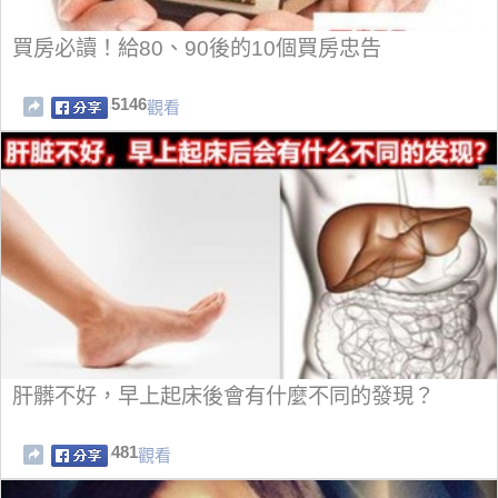
買房必讀！給80、90後的10個買房忠告
5146
觀看
肝髒不好，早上起床後會有什麼不同的發現？
481
觀看