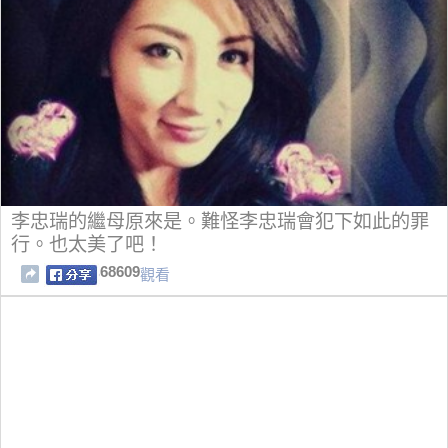
李忠瑞的繼母原來是。難怪李忠瑞會犯下如此的罪
行。也太美了吧！
68609
觀看