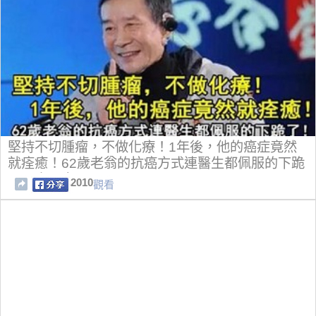
堅持不切腫瘤，不做化療！1年後，他的癌症竟然
就痊癒！62歲老翁的抗癌方式連醫生都佩服的下跪
了！太厲害了！
2010
觀看