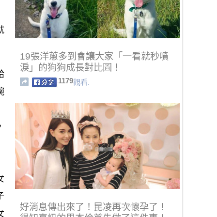
就
19張洋蔥多到會讓大家「一看就秒噴
淚」的狗狗成長對比圖！
給
1179
觀看.
婉
，
女
子
好消息傳出來了！昆凌再次懷孕了！
女