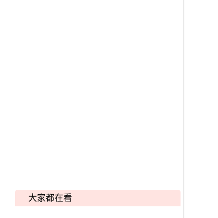
大家都在看