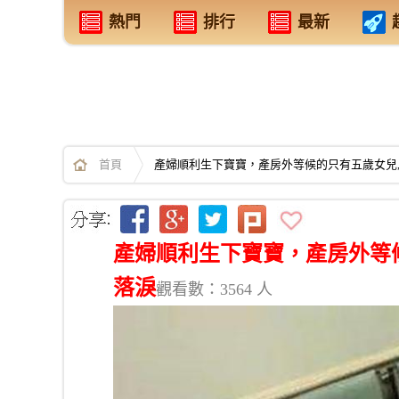
熱門
排行
最新
首頁
產婦順利生下寶寶，產房外等候的只有五歲女兒
產婦順利生下寶寶，產房外等
落淚
觀看數：3564 人