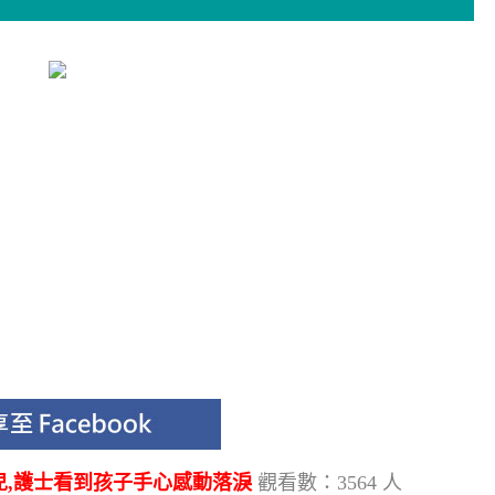
兒,護士看到孩子手心感動落淚
觀看數：3564 人