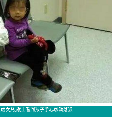
歲女兒,護士看到孩子手心感動落淚