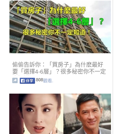
偷偷告訴你：「買房子」為什麽最好
要「選擇4-6層」？很多秘密你不一定
會知道！~
808
觀看.