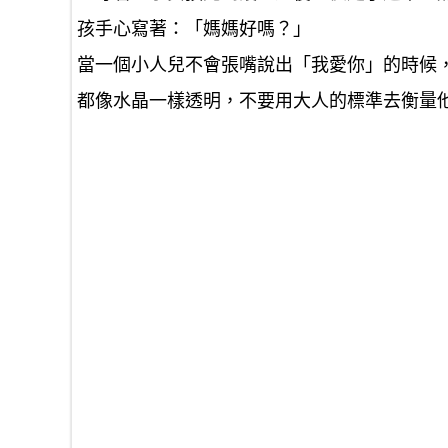
孩手心寫著：「媽媽好嗎？」
當一個小人兒不會張嘴說出「我愛你」的時候
都像水晶一樣透明，不要用大人的標準去衡量