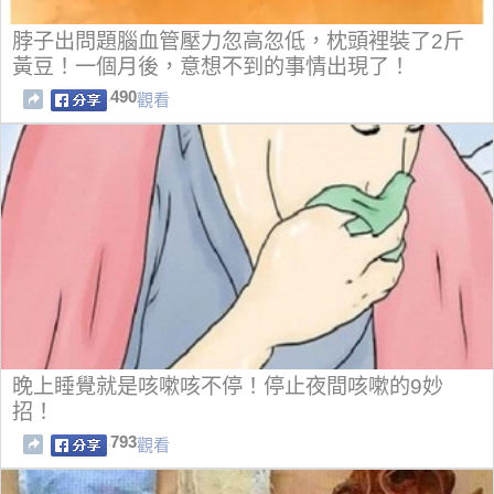
脖子出問題腦血管壓力忽高忽低，枕頭裡裝了2斤
黃豆！一個月後，意想不到的事情出現了！
490
觀看
​​​​​​​晚上睡覺就是咳嗽咳不停！停止夜間咳嗽的9妙
招！
793
觀看