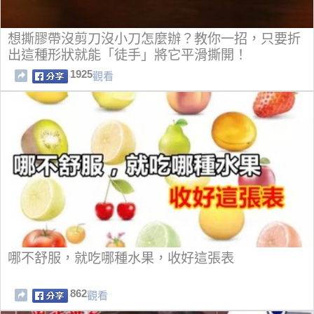
想撕膠帶沒剪刀沒小刀怎麼辦？教你一招，只要折
出這種形狀就能「徒手」將它平滑撕開！
1925
觀看
哪不舒服，就吃哪種水果，收好這張表
862
觀看