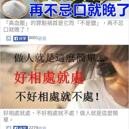
「高血壓」的罪魁禍首是它而「不是鹽」，再不忌
口就晚了！
8001
觀看
好相處就處，不好相處就不處！做人就是這麼簡
單。
2279
觀看