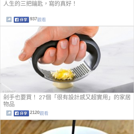
人生的三把鑰匙，寫的真好！
937
觀看
剁手也要買！ 27個「很有設計感又超實用」的家居
物品
2120
觀看