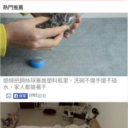
熱門推薦
媳婦把鋼絲球塞進塑料瓶里，洗碗不傷手還不碰
水，家人都搶著干
1091
觀看