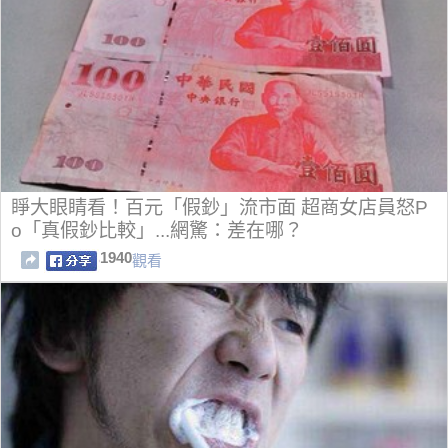
睜大眼睛看！百元「假鈔」流市面 超商女店員怒P
o「真假鈔比較」...網驚：差在哪？
1940
觀看