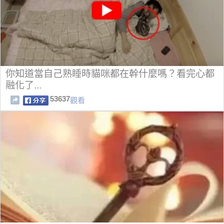
你知道當自己熟睡時貓咪都在幹什麼嗎？看完心都
融化了...
53637
觀看