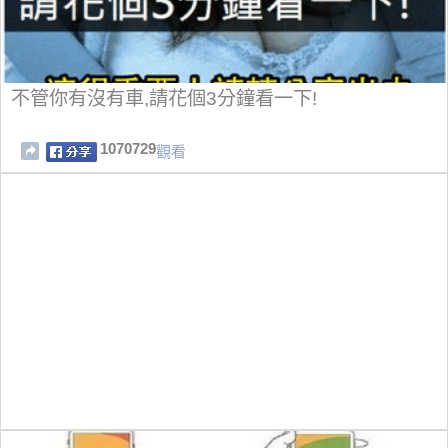
不管你有沒有車,請花個3分鐘看一下!
1070729
觀看