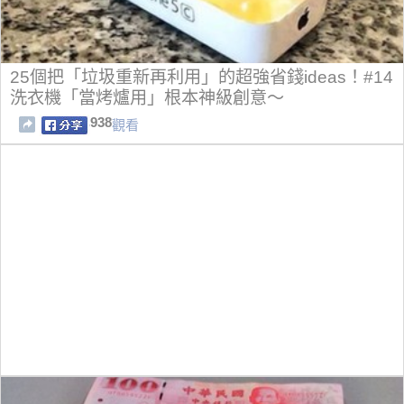
25個把「垃圾重新再利用」的超強省錢ideas！#14
洗衣機「當烤爐用」根本神級創意～
938
觀看