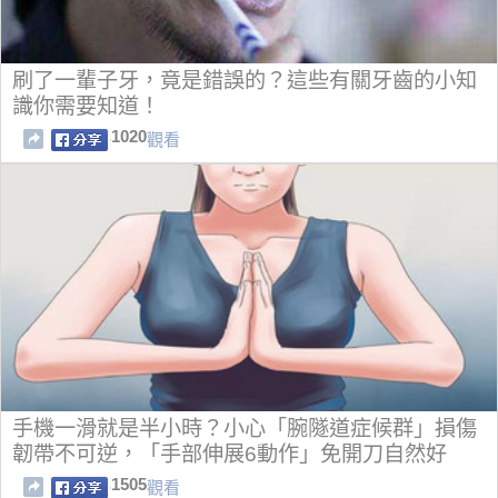
刷了一輩子牙，竟是錯誤的？這些有關牙齒的小知
識你需要知道！
1020
觀看
手機一滑就是半小時？小心「腕隧道症候群」損傷
韌帶不可逆，「手部伸展6動作」免開刀自然好
1505
觀看