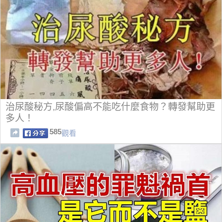
治尿酸秘方,尿酸偏高不能吃什麼食物？轉發幫助更
多人！
585
觀看