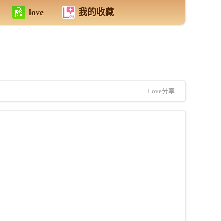
love
我的收藏
Love分享