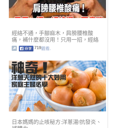
經絡不通，手腳麻木，肩膀腰椎酸
痛，補什麼都沒用！只用一招，經絡
通，百病消
719
觀看.
日本媽媽的止咳秘方:洋蔥湯!抗發炎、