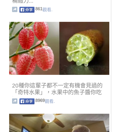
補體力...
861
觀看.
20種你這輩子都不一定有機會見過的
「奇特水果」，水果中的魚子醬你吃
過嗎？
8969
觀看.