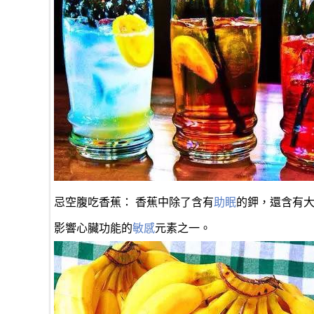
忌空腹吃香蕉： 香蕉中除了含有
助眠
的鉀，還含有
影響心臟功能的
敏感
元素之一。