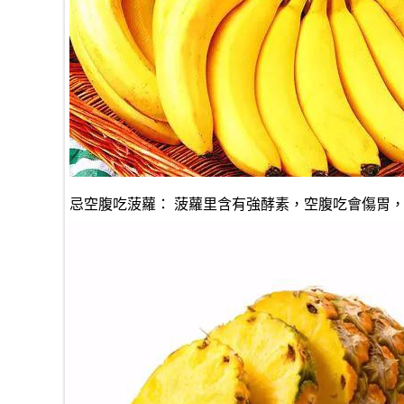
忌空腹吃菠蘿： 菠蘿里含有強酵素，空腹吃會傷胃