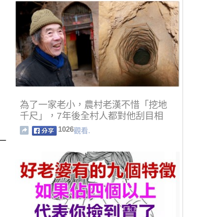
為了一家老小，農村老漢不惜「挖地
千尺」，7年後全村人都對他刮目相
看！
1026
觀看.
一