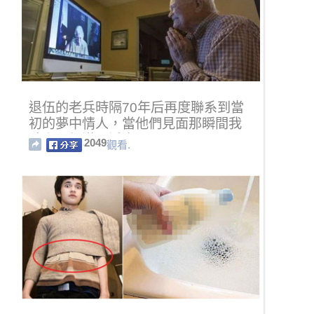
退伍的老兵時隔70年后再度聯系到當
初的夢中情人，當他們見面那瞬間我
臉上已經滿是淚水了！
2049
觀看.