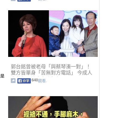
郭台銘曾被老母「與蔡琴湊一對」！
雙方皆單身「苦無對方電話」 今成人
鎂是
生摯友：終究有緣無份
640
觀看.