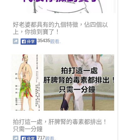
好老婆都具有的九個特徵，佔四個以
上，你撿到寶了！
35435
觀看.
拍打這一處，肝脾腎的毒素都排出！
只需一分鐘
717
觀看.