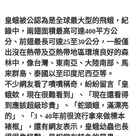
皇蛾被公認為是全球最大型的飛蛾，紀
錄中，兩翅面積最高可達400平方公
分、前翅最長可達25至30公分，一般僅
出沒在熱帶及亞熱帶地區環境良好的森
林中，像台灣、東南亞、大陸南部、馬
來群島、泰國以至印度尼西亞等。
不少網友看了嘖嘖稱奇，紛紛留言「皇
蛾欸，現在很難看到」、「現在還看得
到應該超級珍貴」、「蛇頭蛾，滿漂亮
的」、「3、40年前很流行拿來做標本
裱框」，還有網友表示，皇蛾幼蟲也長