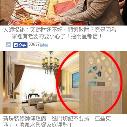
大師揭祕：突然財運不好、頻繁散財？竟是因為
......家裡有老婆的要小心了！連明星都信！
33637
觀看
新房裝修師傅透露，進門切記不要擺「這些東
西」，壞風水影響家庭運勢！