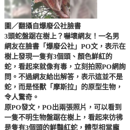
圖／翻攝自爆廢公社臉書
3頭蛇盤踞在樹上？嚇壞網友！一名男
網友在臉書「爆廢公社」PO文，表示在
樹上發現一隻有3個頭、顏色鮮紅的
蛇，看起來就像有毒，立刻拍照PO網詢
問。不過網友給出解答，表示這並不是
蛇，而是怪獸「摩斯拉」的原型生物，
令人驚奇。
原PO發文，PO出兩張照片，可以看到
一隻不明生物盤踞在樹上，看起來彷彿
是隻有3個頭的鮮豔紅蛇，體型相當龐