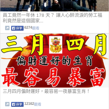
員工竟然一年休 178 天？ 讓人心醉流淚的勞工福
利竟然是這個國家...
6274
觀看
三月四月偏財運好，最容易一夜暴富生肖！
12162
觀看