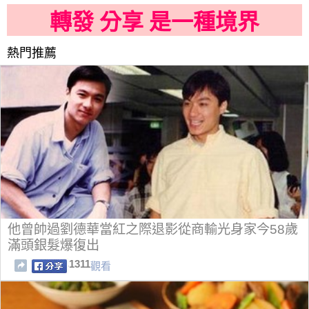
轉發 分享 是一種境界
熱門推薦
他曾帥過劉德華當紅之際退影從商輸光身家今58歲
滿頭銀髮爆復出
1311
觀看