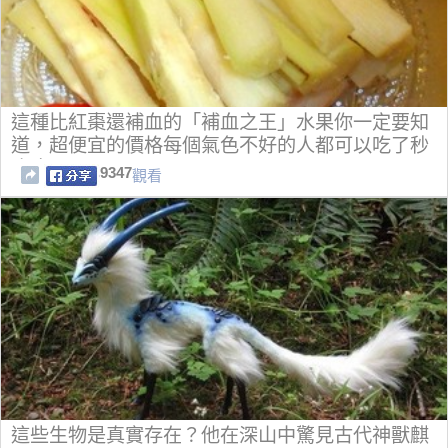
這種比紅棗還補血的「補血之王」水果你一定要知
道，超便宜的價格每個氣色不好的人都可以吃了秒
療癒！
9347
觀看
這些生物是真實存在？他在深山中驚見古代神獸麒