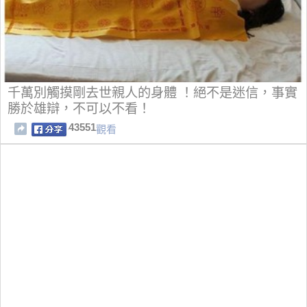
千萬別觸摸剛去世親人的身體 ！絕不是迷信，事實
勝於雄辯，不可以不看！
43551
觀看