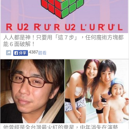
人人都是神！只要用「這７步」，任何魔術方塊都
能６面破解！
4387
觀看
他曾經是全台灣最火紅的童星，中年消失在演藝