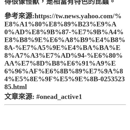
得很像怪獸，是相當有特色的昆蟲。
參考來源:https://tw.news.yahoo.com/%
E8%A1%80%E8%89%B23%E9%A
0%AD%E8%9B%87-%E7%9B%A4%
E8%B8%9E%E6%A8%B9%E4%B8%
8A-%E7%A5%9E%E4%BA%BA%E
8%A7%A3%E7%AD%94-%E6%80%
AA%E7%8D%B8%E6%91%A9%E
6%96%AF%E6%8B%89%E7%9A%8
4%E5%8E%9F%E5%9E%8B-0253523
85.html
文章來源: #onead_active1