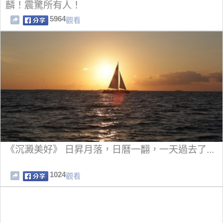
麟！震驚所有人！
5964
觀看
《沉澱美好》 日昇月落，日曆一翻，一天過去了...
1024
觀看