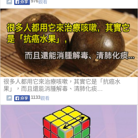
976
觀看
很多人都用它來治療咳嗽，其實它是「抗癌水
果」，而且還能消腫解毒、清肺化痰…
1133
觀看