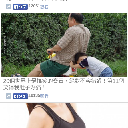
12051
觀看
20個世界上最搞笑的寶寶，絕對不容錯過！第11個
笑得我肚子好痛！
19135
觀看