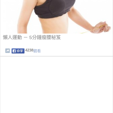
懶人運動 － 5分鐘瘦腰秘笈
4238
觀看