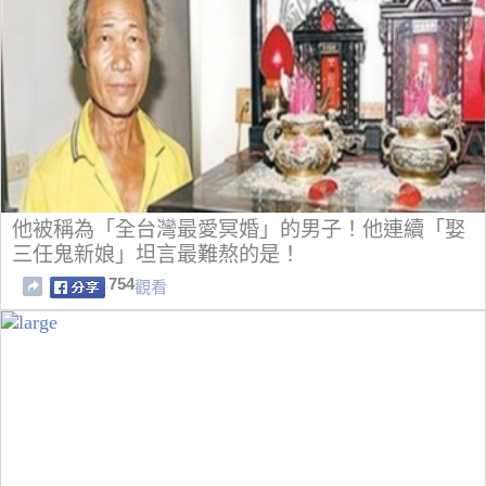
他被稱為「全台灣最愛冥婚」的男子！他連續「娶
三任鬼新娘」坦言最難熬的是！
754
觀看