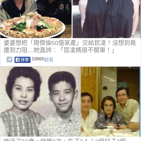
婆婆想把「周傑倫50億家產」交給昆凌！沒想到竟
遭到力阻....她直誇：「昆凌媽很不簡單！」
10665
觀看