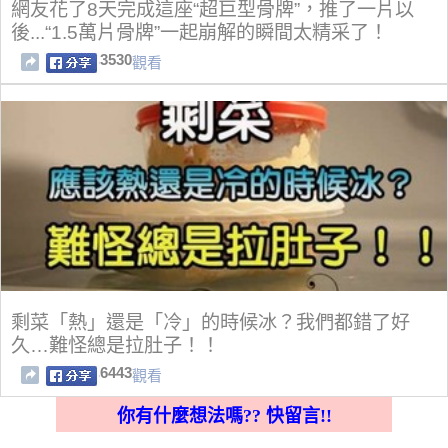
網友花了8天完成這座“超巨型骨牌”，推了一片以
後...“1.5萬片骨牌”一起崩解的瞬間太精采了！
3530
觀看
剩菜「熱」還是「冷」的時候冰？我們都錯了好
久…難怪總是拉肚子！！
6443
觀看
你有什麼想法嗎?? 快留言!!