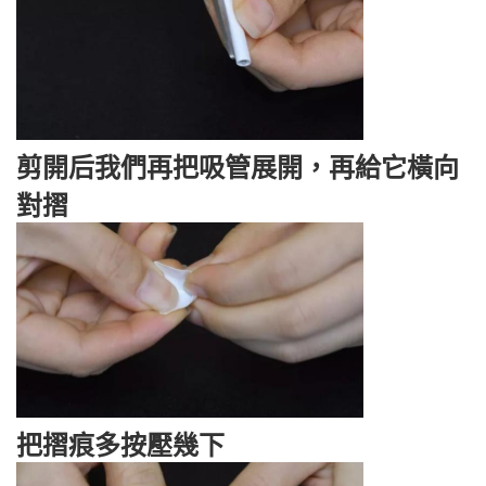
剪開后我們再把吸管展開，再給它橫向
對摺
把摺痕多按壓幾下