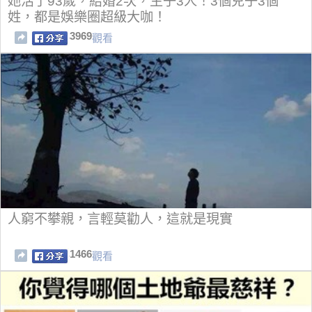
她活了93歲，結婚2次，生子3人！3個兒子3個
姓，都是娛樂圈超級大咖！
3969
觀看
人窮不攀親，言輕莫勸人，這就是現實
1466
觀看