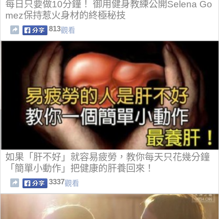
每日只要做10分鐘！ 御用健身教練公開Selena Go
mez保持惹火身材的終極秘技
813
觀看
如果「肝不好」就容易疲勞，教你每天只花幾分鐘
「簡單小動作」把健康的肝養回來！
3337
觀看