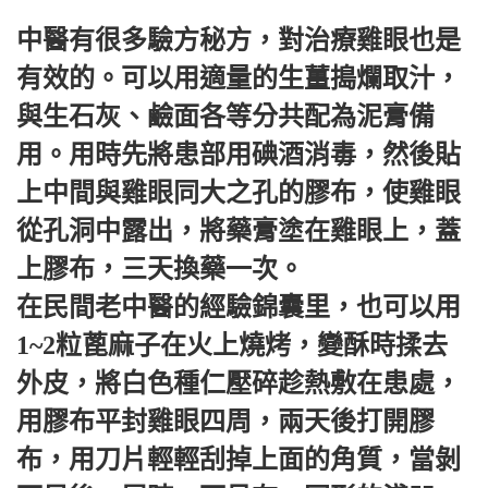
中醫有很多驗方秘方，對治療雞眼也是
有效的。可以用適量的生薑搗爛取汁，
與生石灰、鹼面各等分共配為泥膏備
用。用時先將患部用碘酒消毒，然後貼
上中間與雞眼同大之孔的膠布，使雞眼
從孔洞中露出，將藥膏塗在雞眼上，蓋
上膠布，三天換藥一次。
在民間老中醫的經驗錦囊里，也可以用
1~2粒蓖麻子在火上燒烤，變酥時揉去
外皮，將白色種仁壓碎趁熱敷在患處，
用膠布平封雞眼四周，兩天後打開膠
布，用刀片輕輕刮掉上面的角質，當剝