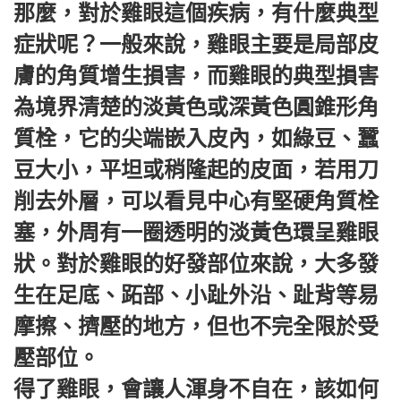
那麼，對於雞眼這個疾病，有什麼典型
症狀呢？一般來說，雞眼主要是局部皮
膚的角質增生損害，而雞眼的典型損害
為境界清楚的淡黃色或深黃色圓錐形角
質栓，它的尖端嵌入皮內，如綠豆、蠶
豆大小，平坦或稍隆起的皮面，若用刀
削去外層，可以看見中心有堅硬角質栓
塞，外周有一圈透明的淡黃色環呈雞眼
狀。對於雞眼的好發部位來說，大多發
生在足底、跖部、小趾外沿、趾背等易
摩擦、擠壓的地方，但也不完全限於受
壓部位。
得了雞眼，會讓人渾身不自在，該如何