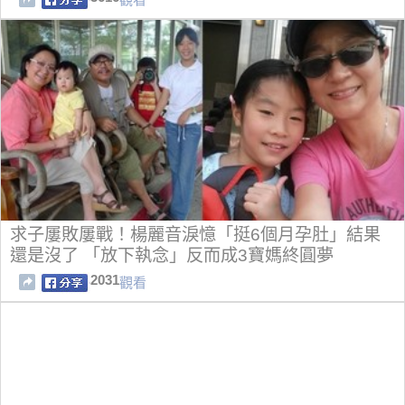
求子屢敗屢戰！楊麗音淚憶「挺6個月孕肚」結果
還是沒了 「放下執念」反而成3寶媽終圓夢
2031
觀看