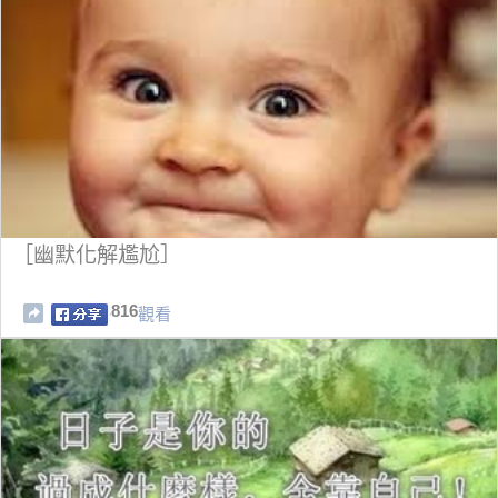
［幽默化解尷尬］
816
觀看