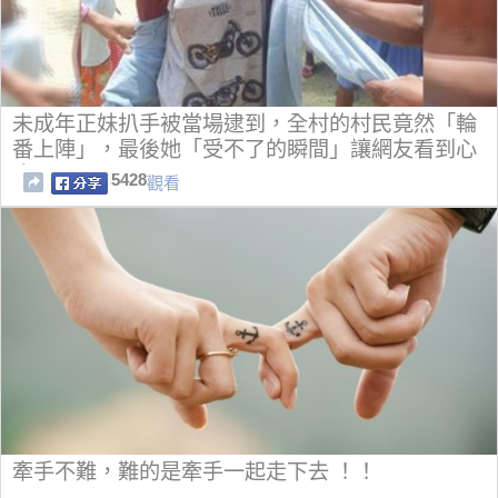
未成年正妹扒手被當場逮到，全村的村民竟然「輪
番上陣」，最後她「受不了的瞬間」讓網友看到心
痛
5428
觀看
牽手不難，難的是牽手一起走下去 ！！