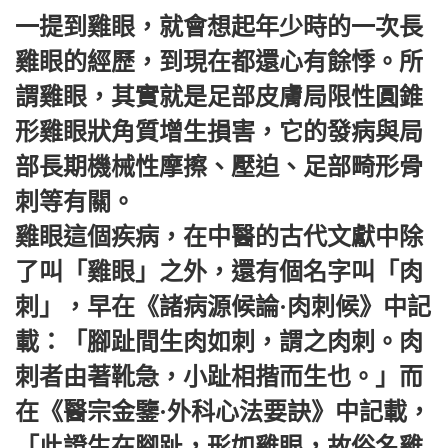
一提到雞眼，就會想起年少時的一次長
雞眼的經歷，到現在都還心有餘悸。所
謂雞眼，其實就是足部皮膚局限性圓錐
形雞眼狀角質增生損害，它的發病與局
部長期機械性摩擦、壓迫、足部畸形骨
刺等有關。
雞眼這個疾病，在中醫的古代文獻中除
了叫「雞眼」之外，還有個名字叫「肉
刺」，早在《諸病源候論·肉刺候》中記
載：「腳趾間生肉如刺，謂之肉刺。肉
刺者由著靴急，小趾相揩而生也。」而
在《醫宗金鑒·外科心法要訣》中記載，
「此證生在腳趾，形如雞眼，故俗名雞