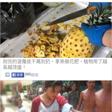
削完的菠蘿皮千萬別扔，拿來做花肥，植物用了越
長越茂盛！
985
觀看