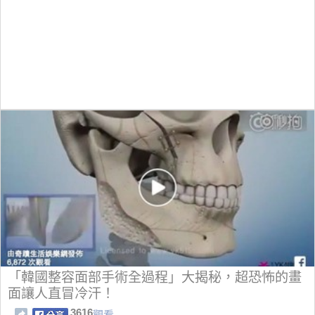
「韓國整容面部手術全過程」大揭秘，超恐怖的畫
面讓人直冒冷汗！
3616
觀看