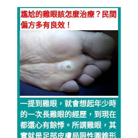
尷尬的雞眼該怎麼治療？民間
偏方多有良效！
一提到雞眼，就會想起年少時
的一次長雞眼的經歷，到現在
都還心有餘悸。所謂雞眼，其
實就是足部皮膚局限性圓錐形