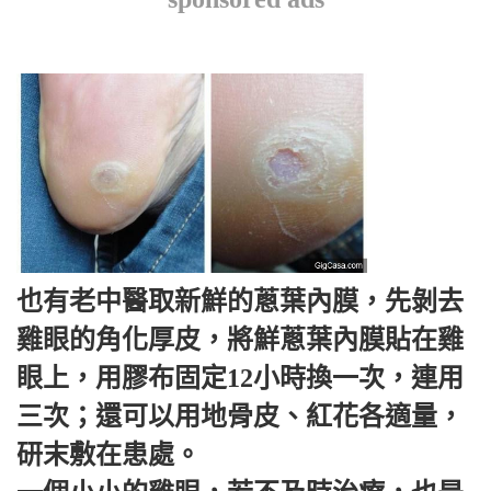
也有老中醫取新鮮的蔥葉內膜，先剝去
雞眼的角化厚皮，將鮮蔥葉內膜貼在雞
眼上，用膠布固定12小時換一次，連用
三次；還可以用地骨皮、紅花各適量，
研末敷在患處。