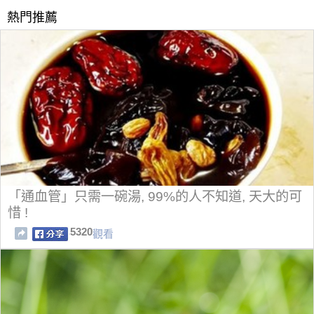
熱門推薦
「通血管」只需一碗湯, 99%的人不知道, 天大的可
惜 !
5320
觀看