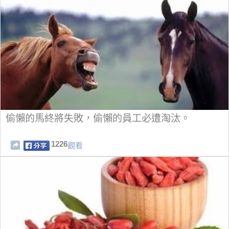
偷懶的馬終將失敗，偷懶的員工必遭淘汰。
1226
觀看