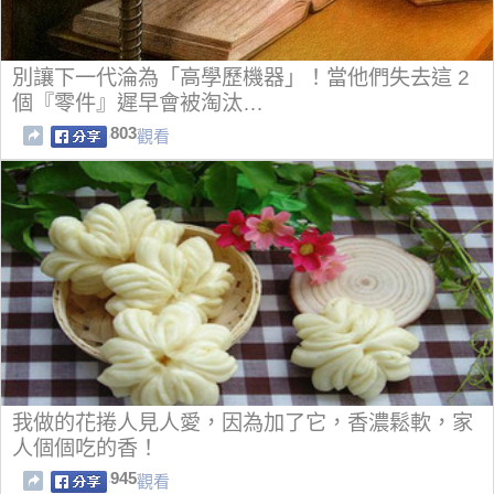
別讓下一代淪為「高學歷機器」！當他們失去這 2
個『零件』遲早會被淘汰…
803
觀看
我做的花捲人見人愛，因為加了它，香濃鬆軟，家
人個個吃的香！
945
觀看