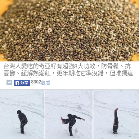
台灣人愛吃的奇亞籽有超強8大功效，防骨鬆、抗
憂鬱、緩解熱潮紅，更年期吃它準沒錯，但唯獨這
兩類人不能碰
8302
觀看