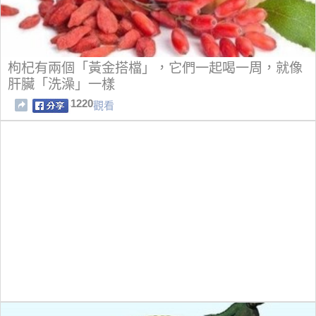
枸杞有兩個「黃金搭檔」，它們一起喝一周，就像
肝臟「洗澡」一樣
1220
觀看