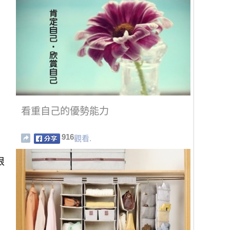
看重自己的優勢能力
916
觀看.
很