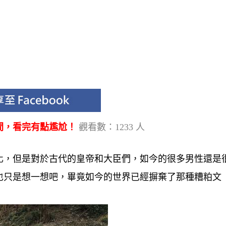
間，看完有點尷尬！
觀看數：1233 人
化，但是對於古代的皇帝和大臣們，如今的很多男性還是
也只是想一想吧，畢竟如今的世界已經摒棄了那種糟粕文