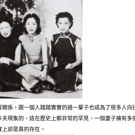
等關係，跟一個人踏踏實實的過一輩子也成為了很多人向
多夫現象的，這在歷史上都非常的罕見，一個妻子擁有多
實上卻是真的存在。