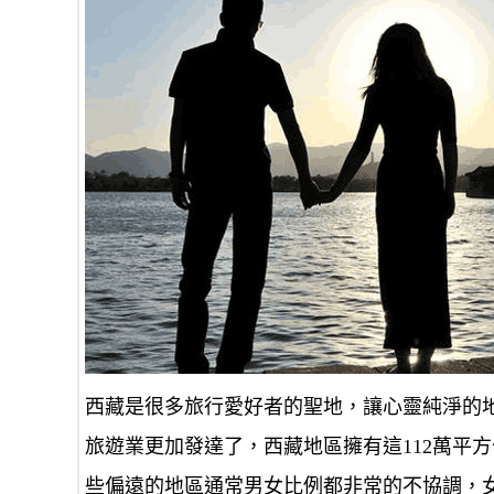
西藏是很多旅行愛好者的聖地，讓心靈純淨的
旅遊業更加發達了，西藏地區擁有這112萬平
些偏遠的地區通常男女比例都非常的不協調，