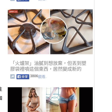
「火爐架」油膩到想放棄，但丟到塑
膠袋裡噴這個東西，居然變成新的
了！
3806
觀看.
往
個