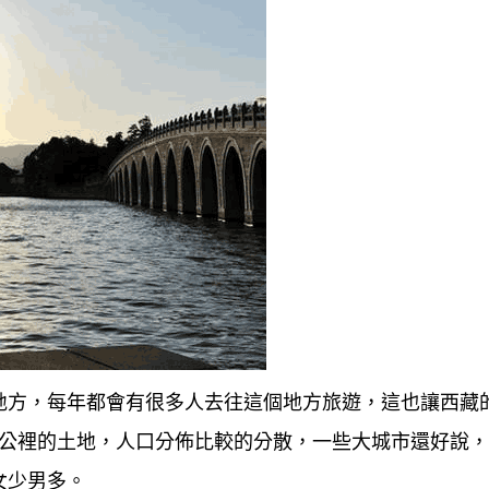
地方，每年都會有很多人去往這個地方旅遊，這也讓西藏
方公裡的土地，人口分佈比較的分散，一些大城市還好說
女少男多。