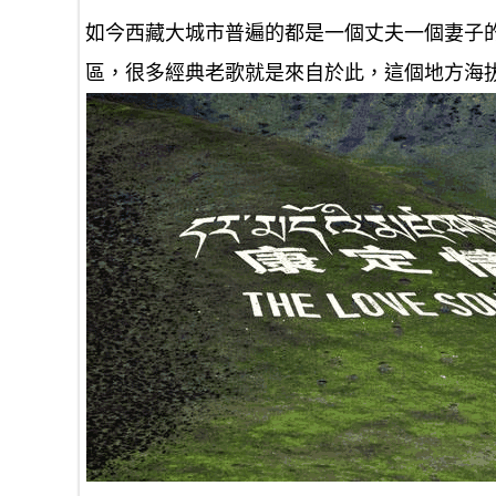
如今西藏大城市普遍的都是一個丈夫一個妻子
區，很多經典老歌就是來自於此，這個地方海