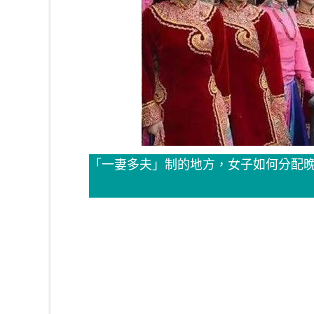
「一妻多夫」制的地方，女子如何分配