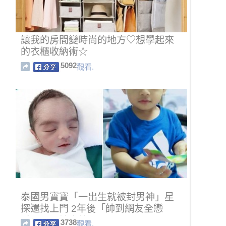
讓我的房間變時尚的地方♡想學起來
的衣櫃收納術☆
5092
觀看.
泰國男寶寶「一出生就被封男神」星
探還找上門 2年後「帥到網友全戀
愛」：眼神會放電❤
3738
觀看.