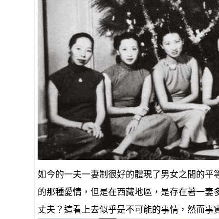
如今的一夫一妻制很好的體現了男女之間的平
的那種愛情，但是在西藏地區，是存在著一妻
丈夫？這看上去似乎是不可能的事情，然而事