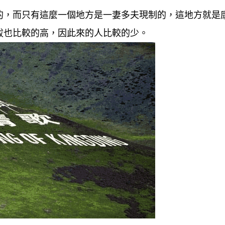
的，而只有這麼一個地方是一妻多夫現制的，這地方就是
拔也比較的高，因此來的人比較的少。