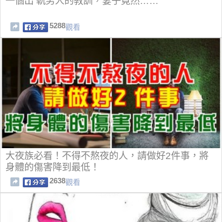
一個出 軌男人的教訓，妻子竟然……
5288
觀看
大夜族必看！不得不熬夜的人，請做好2件事，將
身體的傷害降到最低！
2638
觀看