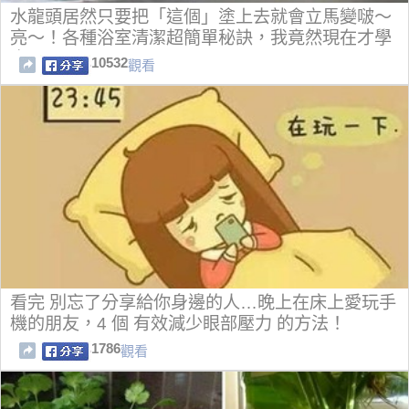
水龍頭居然只要把「這個」塗上去就會立馬變啵～
亮～！各種浴室清潔超簡單秘訣，我竟然現在才學
會！
10532
觀看
看完 別忘了分享給你身邊的人…晚上在床上愛玩手
機的朋友，4 個 有效減少眼部壓力 的方法！
1786
觀看