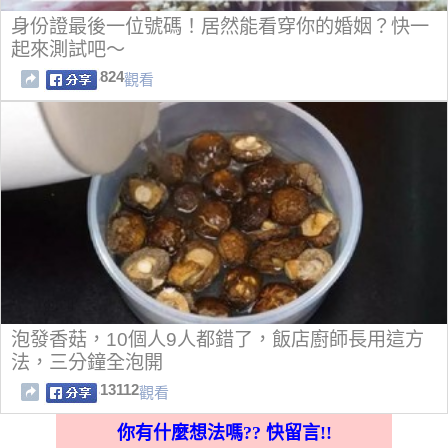
身份證最後一位號碼！居然能看穿你的婚姻？快一
起來測試吧～
824
觀看
泡發香菇，10個人9人都錯了，飯店廚師長用這方
法，三分鐘全泡開
13112
觀看
你有什麼想法嗎?? 快留言!!