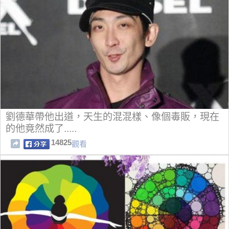
劉德華帶他出道，天生的混混樣、像個毒販，現在
的他竟然成了.....
14825
觀看