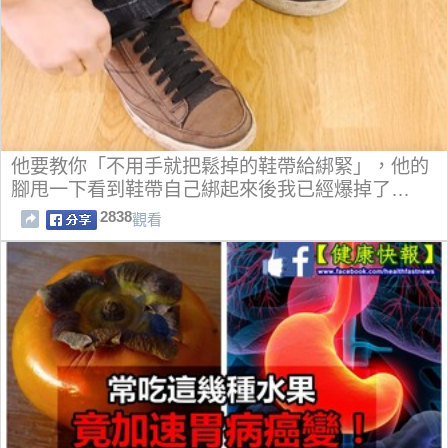
他要教你「不用手就把鬆掉的鞋帶給綁緊」，他的
腳甩一下看到鞋帶自己綁起來後我已經爆掉了…
2838
觀看