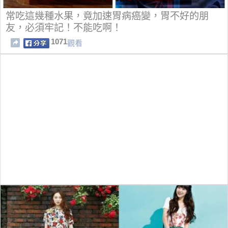
常吃這幾種水果，竟加速胃病癌變，胃不好的朋
友，必須牢記！不能吃啊！
1071
觀看