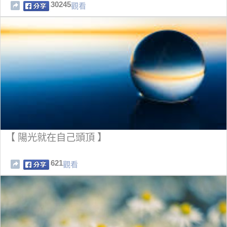
引我。」背後驚人隱情曝光！
30245
觀看
【 陽光就在自己頭頂 】
621
觀看