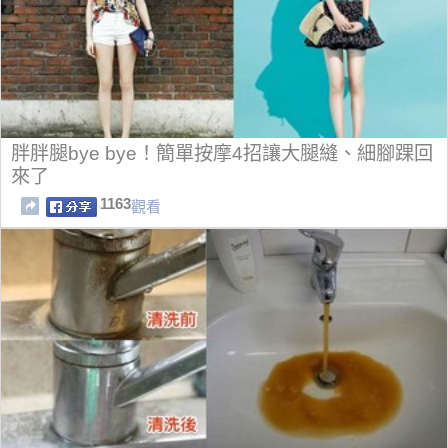
胖胖腿bye bye！簡單按摩4招讓大腿縫、細腳踝回
來了
1163
觀看