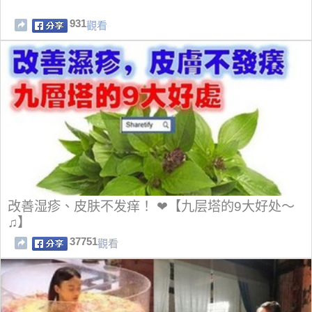
931
觀看
改善湿疹、皮肤不发痒！ ❤【九层塔的9大好处～
♫】
37751
觀看