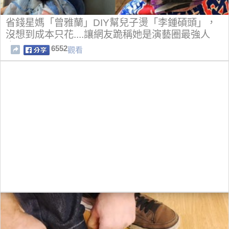
省錢星媽「曾雅蘭」DIY幫兒子燙「李鍾碩頭」，
沒想到成本只花....讓網友跪稱她是演藝圈最強人
妻！
6552
觀看