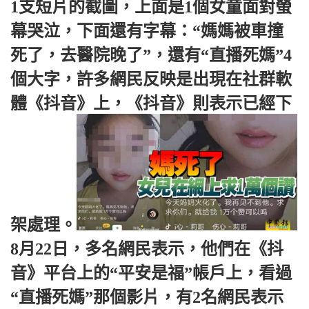
1支短片的截圖，上面是1個女童面對螢
幕哭泣，下面還有字幕：“媽媽被車撞
死了，去醫院晚了”，還有“直播死媽”4
個大字，許多網民反映是出現在社群軟
體《抖音》上，《抖音》則表示已經下
架處理。
8月22日，多名網民表示，他們在《抖
音》平台上的“平安是福”帳戶上，看過
“直播死媽”那個影片，有2名網民表示