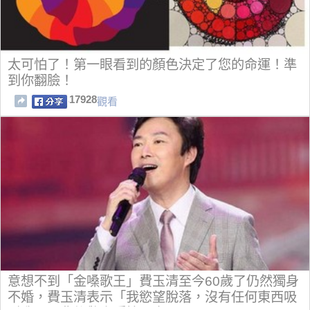
太可怕了！第一眼看到的顏色決定了您的命運！準
到你翻臉！
17928
觀看
意想不到「金嗓歌王」費玉清至今60歲了仍然獨身
不婚，費玉清表示「我慾望脫落，沒有任何東西吸