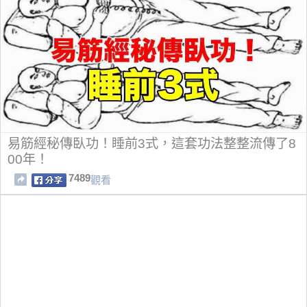
易筋經秘傳臥功！睡前3式，這套功法整整流傳了8
00年！
7489
觀看