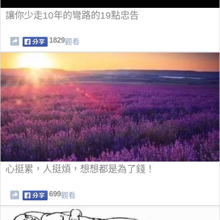
讓你少走10年的彎路的19點忠告
1829
觀看
心挺累，人挺煩，想想都是為了錢！
699
觀看