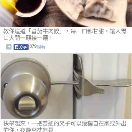
教你這道「蕃茄牛肉餃」，每一口都甘甜，讓人胃
口大開一顆接一顆！
879
觀看
快學起來，一把普通的叉子可以讓獨自在家或外出
的你，夜晚高枕無憂