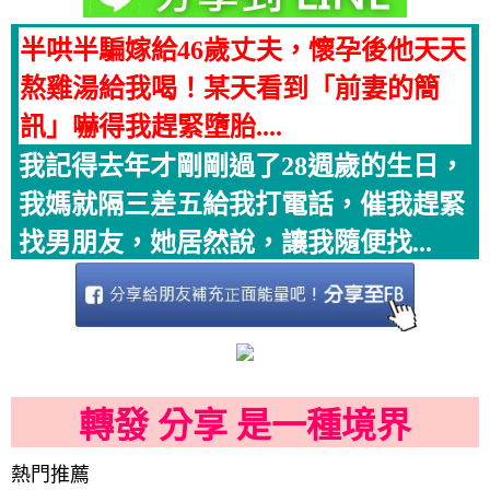
半哄半騙嫁給46歲丈夫，懷孕後他天天
熬雞湯給我喝！某天看到「前妻的簡
訊」嚇得我趕緊墮胎....
我記得去年才剛剛過了28週歲的生日，
我媽就隔三差五給我打電話，催我趕緊
找男朋友，她居然說，讓我隨便找...
轉發 分享 是一種境界
熱門推薦