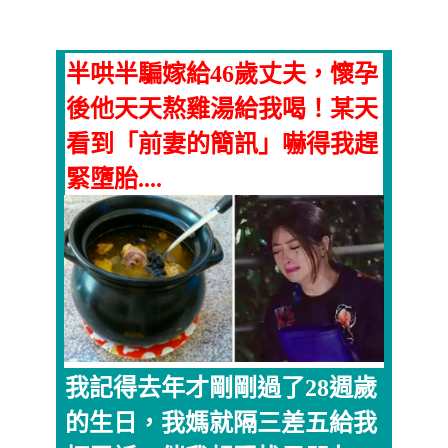
半哄半騙嫁給46歲丈夫，懷孕
後他天天熬雞湯給我喝！某天
看到「前妻的簡訊」嚇得我趕
緊墮胎....
我記得去年才剛剛過了28週歲
的生日，我媽就隔三差五給我