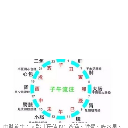
中醫養生：人體『最佳的』洗澡、睡覺、吃水果、