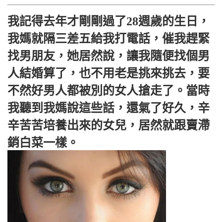
我記得去年才剛剛過了28週歲的生日，
我媽就隔三差五給我打電話，催我趕緊
找男朋友，她居然說，讓我隨便找個男
人結婚算了，也不用老是挑來挑去，要
不然好男人都被別的女人搶走了。當時
我聽到我媽說這些話，還氣了好久，辛
辛苦苦培養出來的女兒，居然就跟賣滯
銷白菜一樣。