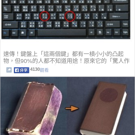
速傳！鍵盤上「這兩個鍵」都有一槓小小的凸起
物，但90%的人都不知道用途！原來它的「驚人作
用」竟然是...連工程師都看傻了！
4130
觀看