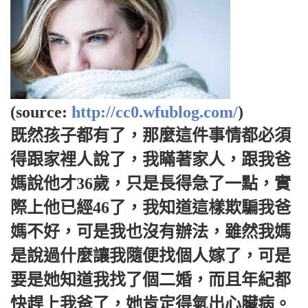
(source:
http://cc0.wfublog.com/
)
既然孩子都有了，那麼這件事情都必須
得跟家裡人說了，我瞞著家人，跟我爸
媽說他才36歲，只是長得急了一點，實
際上他已經46了，我知道這樣欺騙我爸
媽不好，可是我也沒有辦法，雖然我媽
是說過什麼讓我隨便找個人嫁了，可是
要是她知道我找了個二婚，而且年紀都
快趕上我爸了，她肯定得氣出心臟病。