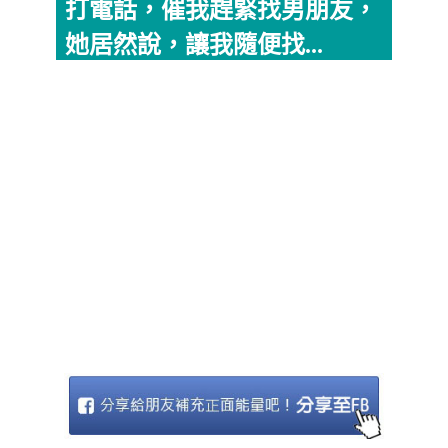
打電話，催我趕緊找男朋友，
她居然說，讓我隨便找...