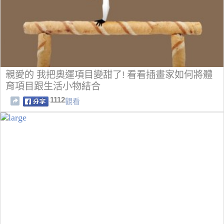
親愛的 我把奧運項目變甜了! 看看插畫家如何將體
育項目跟生活小物結合
1112
觀看