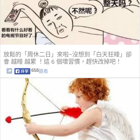
放鬆的「周休二日」來啦~沒想到「白天狂睡」卻
會 越睡 越累 ！這 6 個壞習慣，趕快改掉吧！
658
觀看