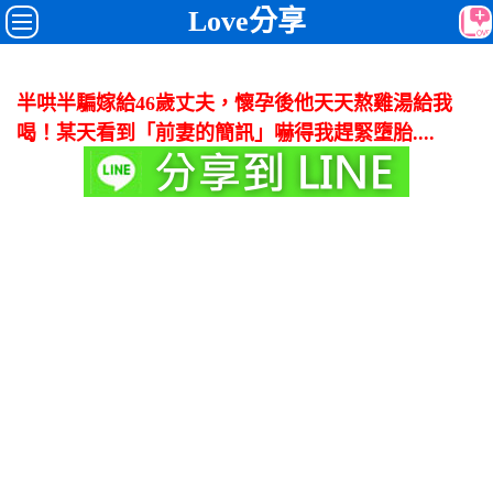
Love分享
半哄半騙嫁給46歲丈夫，懷孕後他天天熬雞湯給我
喝！某天看到「前妻的簡訊」嚇得我趕緊墮胎....