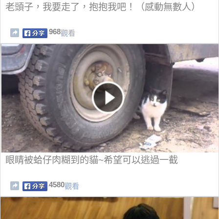
老頭子，我要走了，抱抱我吧！（感動無數人）
968
觀看
眼睛被蛤仔肉糊到的貓~希望可以逃過一截
4580
觀看