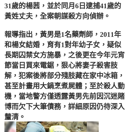
31歲的楊茜，並於同月6日逮捕41歲的
黃姓丈夫，全案朝謀殺方向偵辦。
報導指出，黃男是1名藥劑師，2011年
和楊女結婚，育有1對年幼子女，疑似
長期囚禁女方施暴，之後更在今年元宵
節當日買來電鋸，狠心將妻子殺害肢
解，犯案後將部分殘肢藏在家中冰箱，
甚至計畫用大鍋烹煮屍體；至於殺人動
機，當地警方僅透露黃男先前因沉迷賭
博而欠下大筆債務，詳細原因仍待深入
釐清。