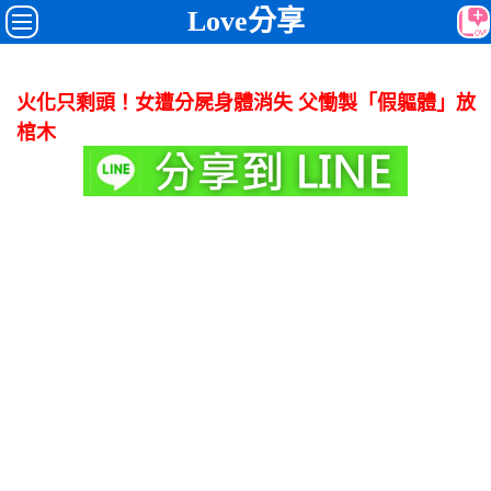
Love分享
火化只剩頭！女遭分屍身體消失 父慟製「假軀體」放
棺木