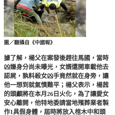
圖／翻攝自《中國報》
據了解，楊父在案發後趕往馬國，當時
凶嫌身分尚未曝光，女婿還開車載他去
認屍，孰料殺女凶手竟然就在身旁，讓
他一想到就氣憤難平；楊父表示，楊茜
的頭顱將在本月26日火化，為了讓愛女
安心離開，他特地委請當地殯葬業者製
作1具假身體，屆時將放入棺木中和頭