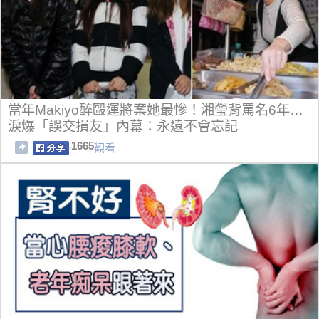
當年Makiyo醉毆運將案她最慘！湘瑩背罵名6年…
淚爆「誤交損友」內幕：永遠不會忘記
1665
觀看