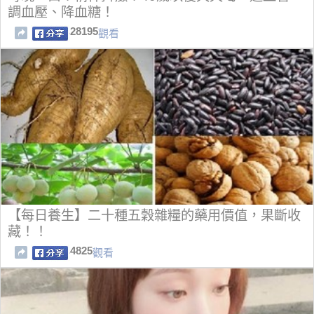
調血壓、降血糖！
28195
觀看
【每日養生】二十種五穀雜糧的藥用價值，果斷收
藏！！
4825
觀看