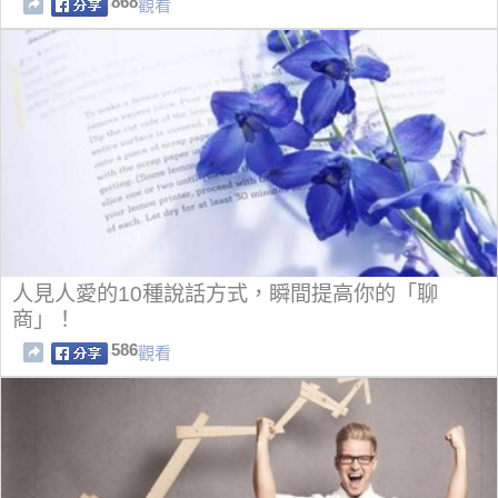
868
觀看
人見人愛的10種說話方式，瞬間提高你的「聊
商」！
586
觀看