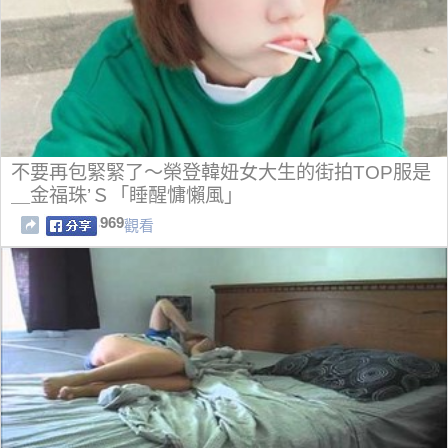
不要再包緊緊了～榮登韓妞女大生的街拍TOP服是
＿金福珠’Ｓ「睡醒慵懶風」
969
觀看