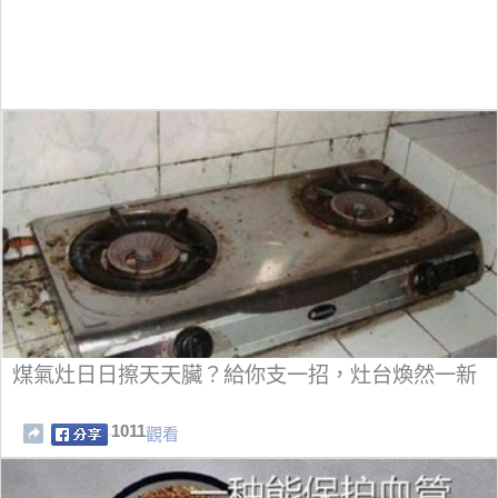
煤氣灶日日擦天天臟？給你支一招，灶台煥然一新
1011
觀看