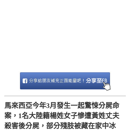
馬來西亞今年3月發生一起驚悚分屍命
案，1名大陸籍楊姓女子慘遭黃姓丈夫
殺害後分屍，部分殘肢被藏在家中冰