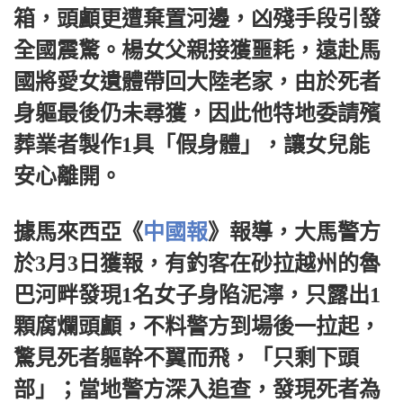
箱，頭顱更遭棄置河邊，凶殘手段引發
全國震驚。楊女父親接獲噩耗，遠赴馬
國將愛女遺體帶回大陸老家，由於死者
身軀最後仍未尋獲，因此他特地委請殯
葬業者製作1具「假身體」，讓女兒能
安心離開。
據馬來西亞《
中國報
》報導，大馬警方
於3月3日獲報，有釣客在砂拉越州的魯
巴河畔發現1名女子身陷泥濘，只露出1
顆腐爛頭顱，不料警方到場後一拉起，
驚見死者軀幹不翼而飛，「只剩下頭
部」；當地警方深入追查，發現死者為