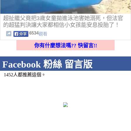
超扯繼父竟把3歲女童拋進泳池害她溺死，但法官
的超猛判決讓大家都相信小女孩能安息投胎了！
6534
觀看
你有什麼想法嗎?? 快留言!!
Facebook 粉絲 留言版
1452人都推薦這個。