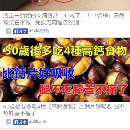
臉上一顆顆的肉瘤終於「有救了」！「這種」天然
療法在家做...免挨刀肉瘤自然消！
14168
觀看
50歲後要多吃4種【高鈣食物】比鈣片好吸收 腿不
疼膝蓋不痛了
2828
觀看