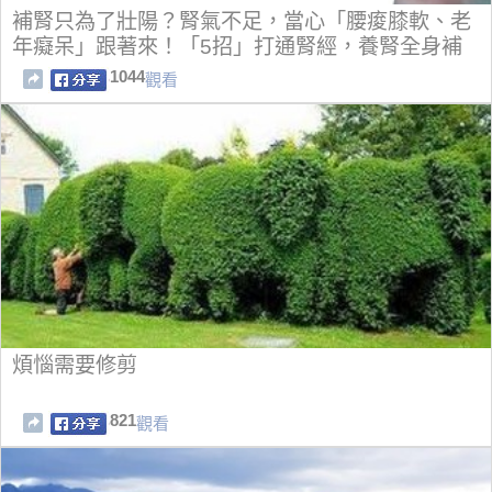
補腎只為了壯陽？腎氣不足，當心「腰痠膝軟、老
年癡呆」跟著來！「5招」打通腎經，養腎全身補
1044
觀看
煩惱需要修剪
821
觀看