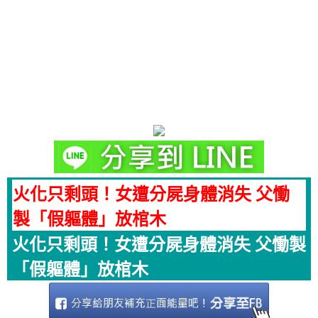
火化只剩頭！女遭分屍身體消失 父慟
製「假軀體」放棺木
火化只剩頭！女遭分屍身體消失 父慟製
「假軀體」放棺木