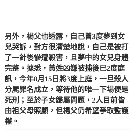
另外，楊父也透露，自己曾3度夢到女
兒哭訴，對方很清楚地說，自己是被打
了一針後慘遭殺害，且夢中的女兒身體
完整。據悉，黃姓凶嫌被捕後已2度庭
訊，今年8月15日將3度上庭，一旦殺人
分屍罪名成立，等待他的唯一下場便是
死刑；至於子女歸屬問題，2人目前皆
由祖父母照顧，但楊父仍希望爭取監護
權。