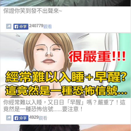
保證你笑到發不出聲來~
240779
觀看
你經常難以入睡，又日日「早醒」嗎？嚴重了！這
竟然是一種恐怖信號......要注意！
4929
觀看