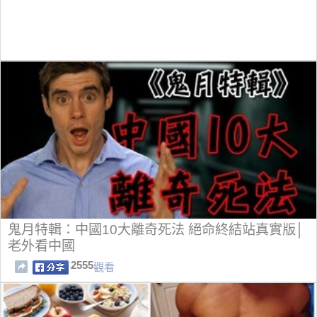
鬼月特輯：中國10大離奇死法 絕命終結站真實版│
老外看中國
2555
觀看