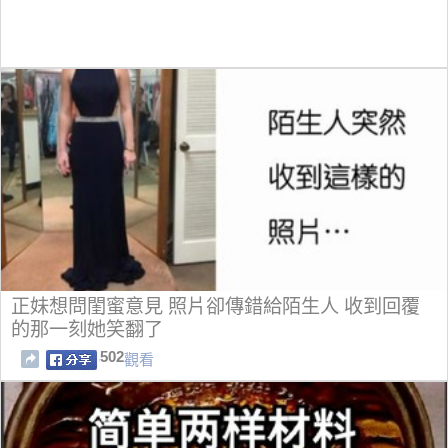
正妹想問閨蜜意見 照片卻傳錯給陌生人 收到回覆
的那一刻她笑翻了
502
觀看