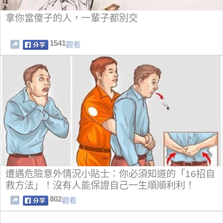
拿你當傻子的人，一輩子都別交
1541
觀看
遭遇危險意外情況小貼士：你必須知道的「16招自
救方法」！沒有人能保證自己一生順順利利！
802
觀看