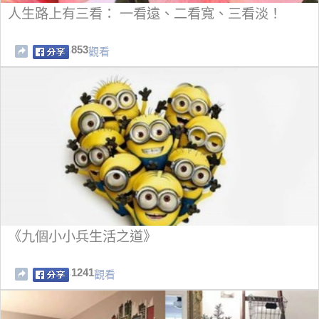
人生路上有三看： 一看遠、二看寬、三看淡！
853
觀看
《九個小小兵生活之道》
1241
觀看