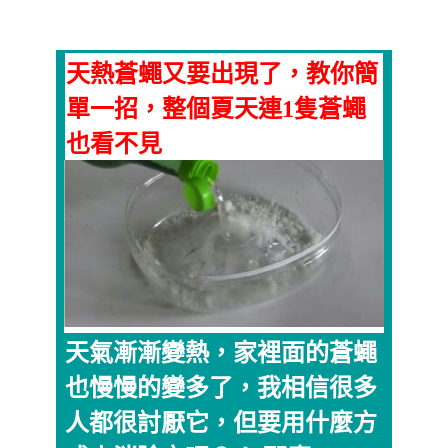
天熱蒼蠅又要出現了，教你簡
單一招，整個夏天連1隻蒼蠅
也看不見
天氣漸漸變熱，家裡面的蒼蠅
也慢慢的變多了，我相信很多
人都很討厭它，但要用什麼方