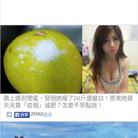
路上遇到閨蜜，發現她瘦了20斤還變白！原來她是
天天靠「這個」減肥？怎麼不早點說！
25562
觀看