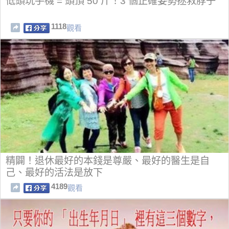
低頭玩手機 = 頭頂 50 斤！3 個正確姿勢拯救脖子
1118
觀看
精闢！退休最好的本錢是尊嚴、最好的醫生是自
己、最好的活法是放下
4189
觀看