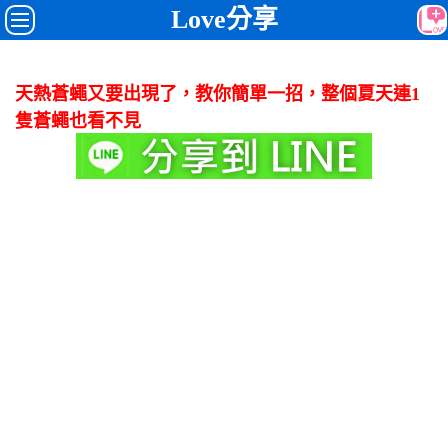
Love分享
天熱蒼蠅又要出現了，教你簡單一招，整個夏天連1
隻蒼蠅也看不見