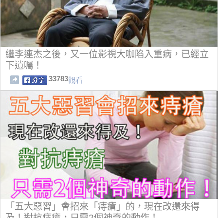
繼李連杰之後，又一位影視大咖陷入重病，已經立
下遺囑！
33783
觀看
「五大惡習」會招來「痔瘡」的，現在改還來得
及！對抗痔瘡，只需2個神奇的動作！