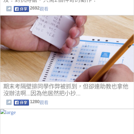
2692
觀看
期末考隔壁排同學作弊被抓到，但卻連助教也拿他
沒辦法啊...因為他居然把小抄...
1280
觀看