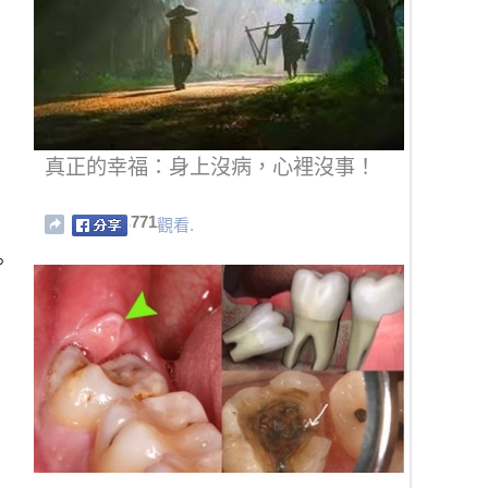
真正的幸福：身上沒病，心裡沒事！
771
觀看.
。