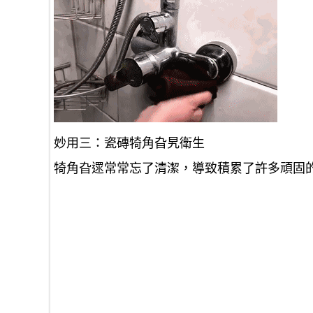
妙用三：瓷磚犄角旮旯衛生
犄角旮遝常常忘了清潔，導致積累了許多頑固