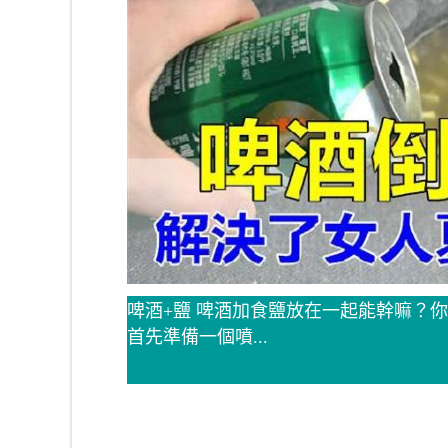
啤酒+鹽 啤酒加食鹽放在一起能幹嘛？你
首先準備一個噴...