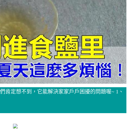
們肯定想不到，它能解決家家戶戶困擾的問題喔~ 1、