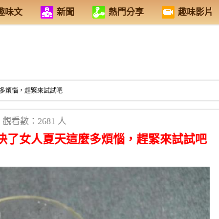
趣味文
新聞
熱門分享
趣味影片
多煩惱，趕緊來試試吧
觀看數：2681 人
決了女人夏天這麼多煩惱，趕緊來試試吧