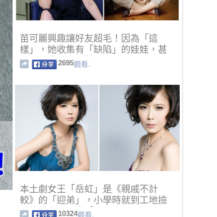
苗可麗興趣讓好友超毛！因為「這
樣」，她收集有「缺陷」的娃娃，甚
至還經常跟它們對話...
2695
觀看.
本土劇女王「岳虹」是《親戚不計
較》的「迎弟」，小學時就到工地撿
磚塊養家，因為「這件事」，讓她下
10324
觀看.