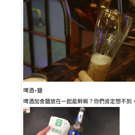
啤酒+鹽
啤酒加食鹽放在一起能幹嘛？你們肯定想不到