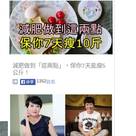
減肥做到「這兩點」，保你7天能瘦5
公斤！
1352
觀看.