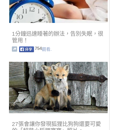
1分鐘迅速睡著的辦法，告別失眠，很
管用！
754
觀看.
27張會讓你發現狐狸比狗狗還要可愛