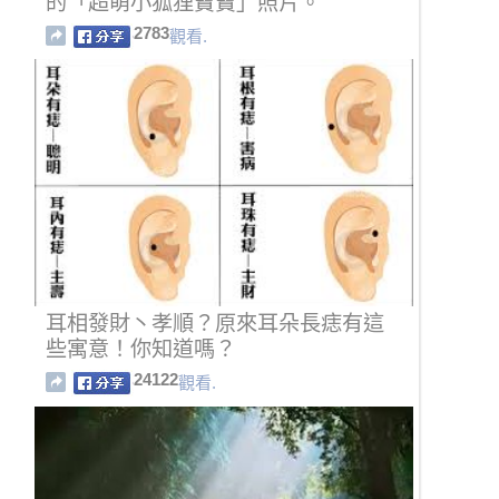
的「超萌小狐狸寶寶」照片。
2783
觀看.
耳相發財丶孝順？原來耳朵長痣有這
些寓意！你知道嗎？
24122
觀看.