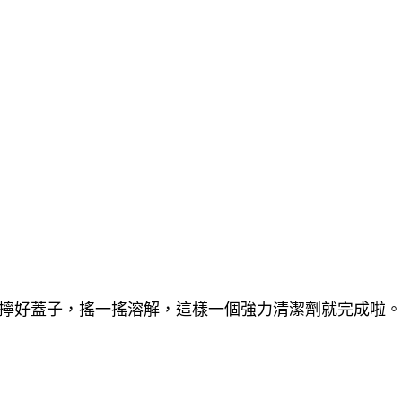
，擰好蓋子，搖一搖溶解，這樣一個強力清潔劑就完成啦。