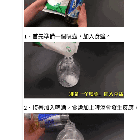
1、首先準備一個噴壺，加入食鹽。
2、接著加入啤酒，食鹽加上啤酒會發生反應