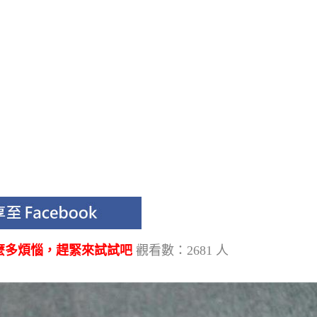
麼多煩惱，趕緊來試試吧
觀看數：2681 人