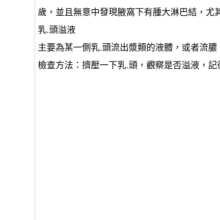
歲，並且無意中發現腋窩下有腫大淋巴結，尤
乳.頭溢液
主要為某一側乳.頭流出漿類的液體，或者流膿
檢查方法：擠壓一下乳.頭，觀察是否溢液，記