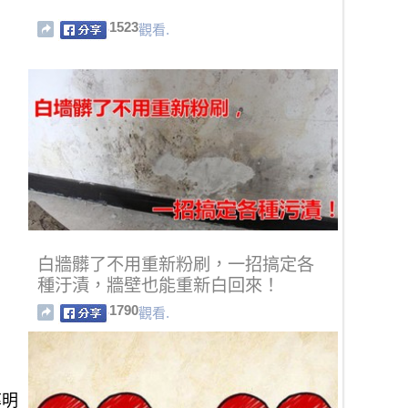
1523
觀看.
白牆髒了不用重新粉刷，一招搞定各
種汙漬，牆壁也能重新白回來！
1790
觀看.
率明