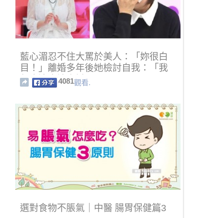
藍心湄忍不住大罵於美人：「妳很白
目！」離婚多年後她檢討自我：「我
怎麼這麼讓人討厭？！」
4081
觀看.
選對食物不脹氣｜中醫 腸胃保健篇3