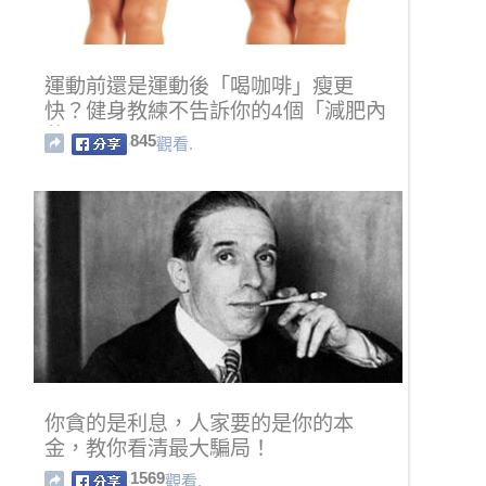
運動前還是運動後「喝咖啡」瘦更
快？健身教練不告訴你的4個「減肥內
幕」
845
觀看.
你貪的是利息，人家要的是你的本
金，教你看清最大騙局！
1569
觀看.