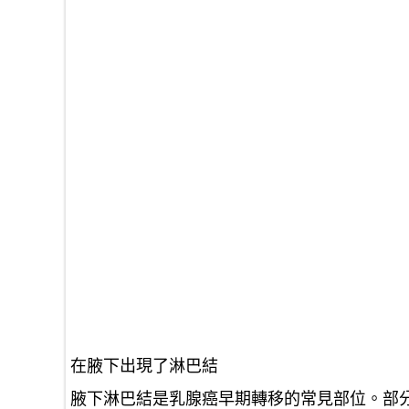
在腋下出現了淋巴結
腋下淋巴結是乳腺癌早期轉移的常見部位。部分