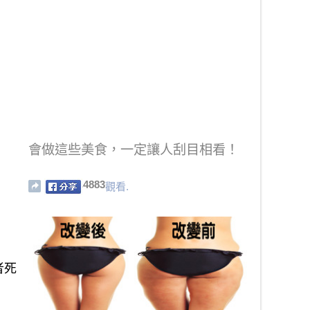
會做這些美食，一定讓人刮目相看！
4883
觀看.
者死