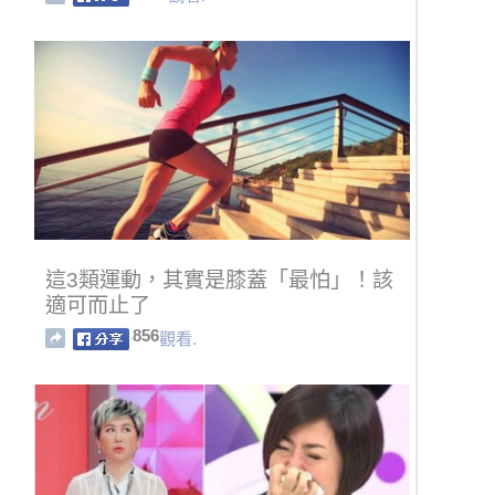
這3類運動，其實是膝蓋「最怕」！該
適可而止了
856
觀看.