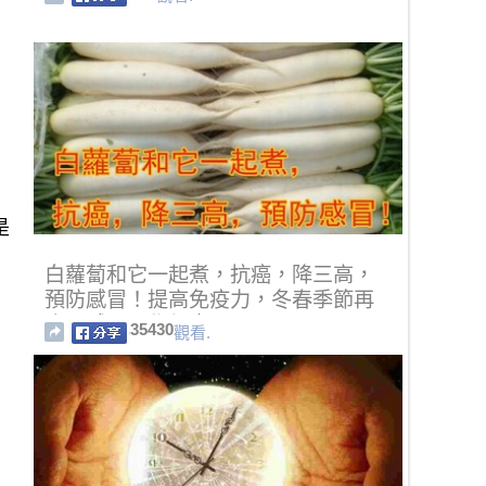
是
白蘿蔔和它一起煮，抗癌，降三高，
預防感冒！提高免疫力，冬春季節再
也不感冒，學起來！
35430
觀看.