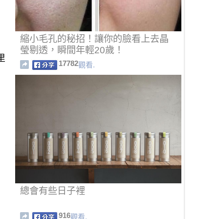
縮小毛孔的秘招！讓你的臉看上去晶
瑩剔透，瞬間年輕20歲！
里
17782
觀看.
總會有些日子裡
916
觀看.