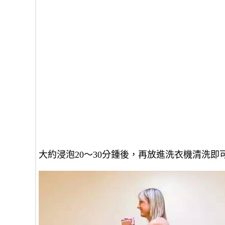
大約浸泡20～30分鍾後，再放進洗衣機清洗即