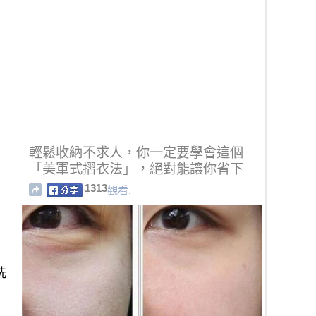
輕鬆收納不求人，你一定要學會這個
「美軍式摺衣法」，絕對能讓你省下
一堆收納空間！
1313
觀看.
洗