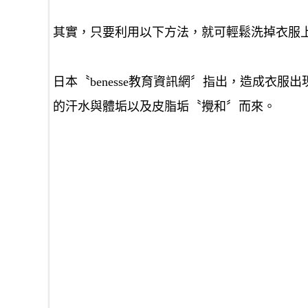
其實，只要利用以下方法，就可輕鬆洗掉衣服
日本〝benesse教育資訊網〞指出，造成衣
的汗水與體垢以及皮脂垢〝攪和〞而來。