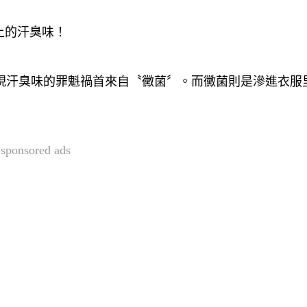
上的汗臭味！
服出現汗臭味的罪魁禍首來自〝黴菌〞。而黴菌則是滲進衣服
sponsored ads