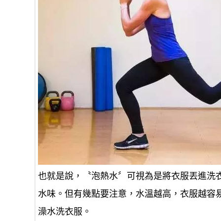
也就是說，〝泡熱水〞可視為是將衣服丟進洗
水味。但有幾點要注意，水溫越高，衣服越容
澡水洗衣服。