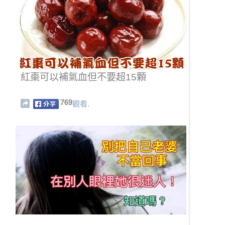
紅棗可以補氣血但不要超15顆
769
觀看.