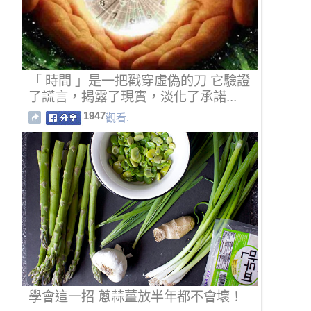
「 時間 」是一把戳穿虛偽的刀 它驗證
了謊言，揭露了現實，淡化了承諾...
1947
觀看.
學會這一招 蔥蒜薑放半年都不會壞！