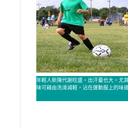
年輕人新陳代謝旺盛，出汗量也大。尤
味可藉由洗澡減輕，沾在運動服上的味道卻