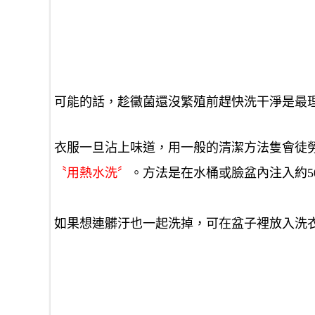
可能的話，趁黴菌還沒繁殖前趕快洗干淨是最
衣服一旦沾上味道，用一般的清潔方法隻會徒
〝用熱水洗〞
。方法是在水桶或臉盆內注入約5
如果想連髒汙也一起洗掉，可在盆子裡放入洗