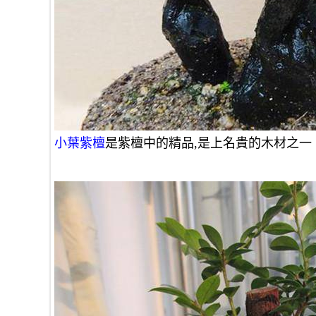
小葉紫檀
是紫檀中的精品,是上名貴的木材之