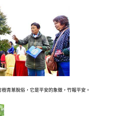
竹樹青蔥脫俗，它是平安的象徵，竹報平安。