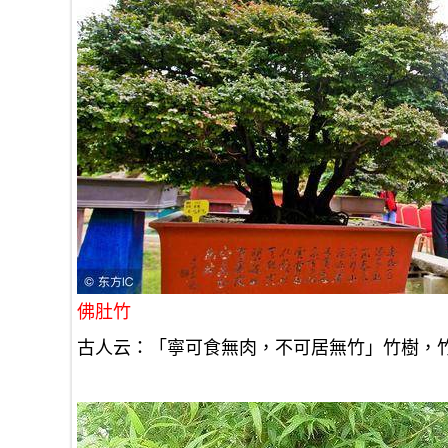
佛肚竹
古人云：「寧可食無肉，不可居無竹」竹樹，