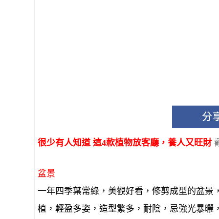
很少有人知道 這4款植物放客廳，養人又旺財
盆景
一年四季葉常綠，美觀好看，修剪成型的盆景
植，輕盈多姿，造型繁多，耐陰，忌強光暴曬