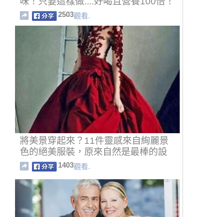
味！只要這樣做....好喝且營養100倍！
2503
觀看.
將美景穿起來？11件靈感來自絢麗景
色的絕美服裝，原來自然是最棒的設
計師！
1403
觀看.