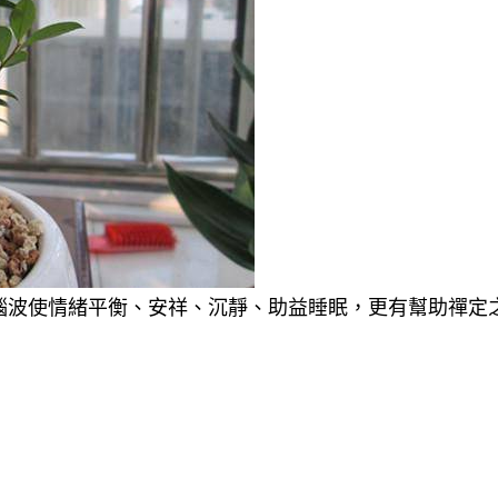
腦波使情緒平衡、安祥、沉靜、助益睡眠，更有幫助禪定