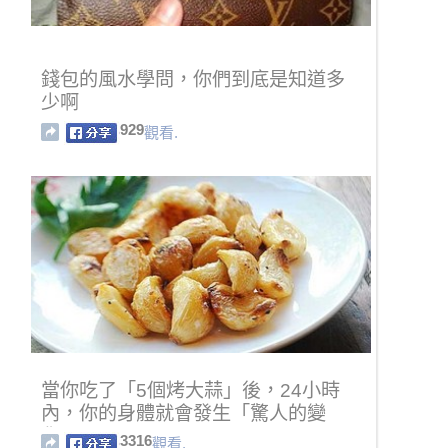
錢包的風水學問，你們到底是知道多
少啊
929
觀看.
當你吃了「5個烤大蒜」後，24小時
內，你的身體就會發生「驚人的變
化」！
3316
觀看.