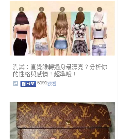
測試：直覺誰轉過身最漂亮？分析你
的性格與感情！超準哦！
5191
觀看.