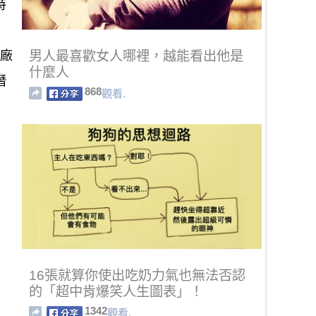
特
工廠
男人最喜歡女人哪裡，越能看出他是
什麼人
潛
868
觀看.
16張就算你使出吃奶力氣也無法否認
的「超中肯爆笑人生圖表」！
1342
觀看.