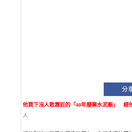
他買下沒人敢靠近的「40年廢棄水泥廠」 
人