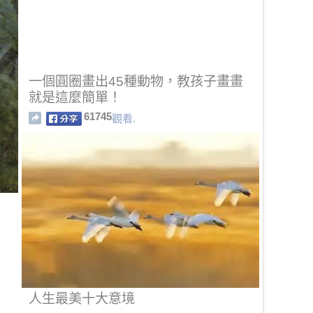
一個圓圈畫出45種動物，教孩子畫畫
就是這麼簡單！
61745
觀看.
人生最美十大意境