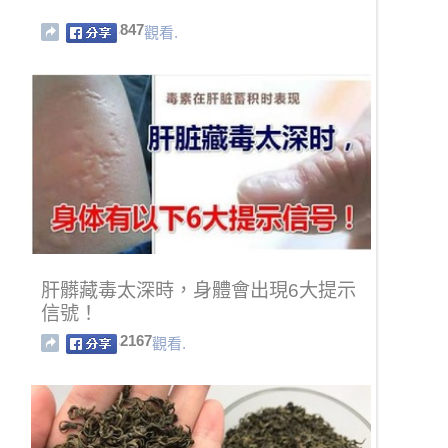
847
觀看.
肝髒藏毒太深時，身體會出現6大提示
信號！
2167
觀看.