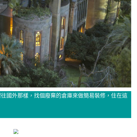
嚮往國外那樣，找個廢棄的倉庫來做簡易裝修，住在這