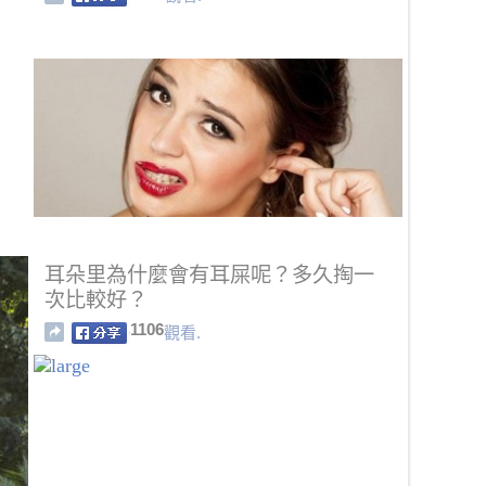
耳朵里為什麼會有耳屎呢？多久掏一
次比較好？
1106
觀看.