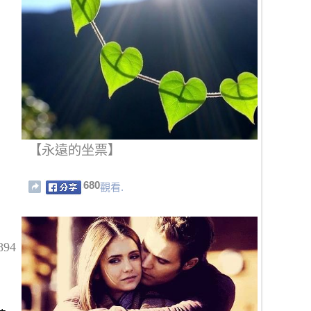
【永遠的坐票】
680
觀看.
94