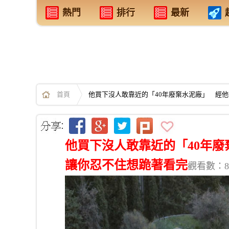
熱門
排行
最新
首頁
他買下沒人敢靠近的「40年廢棄水泥廠」 經
他買下沒人敢靠近的「40年
讓你忍不住想跪著看完
觀看數：8