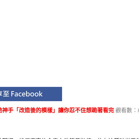
經他神手「改造後的模樣」讓你忍不住想跪著看完
觀看數：8