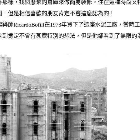
外那樣，找個廢棄的倉庫來做簡易裝修，住在這種時尚又
啊！但是相信喜歡的朋友肯定不會這麼認為的！
icardoBofill在1973年買下了這座水泥工廠，當時
看到肯定不會有甚麼特別的想法，但是他卻看到了無限的