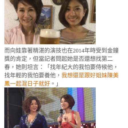
而向娃靠著精湛的演技也在2014年時受到金鐘
獎的肯定，但當記者問起她是否還想找第二
春，她則坦言：「找年紀大的我怕要侍候他，
找年輕的我怕要養他，
我想還是跟好姐妹陳美
鳳一起混日子就好
。」