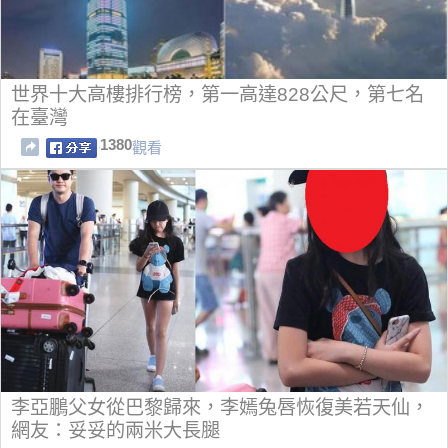
世界十大高樓排行榜，第一高達828公尺，第七名
在臺灣
1380
觀看
李亞鵬父女從巴黎歸來，李嫣兔唇恢復美若天仙，
網友：妥妥的兩米大長腿