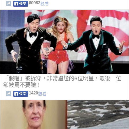
60982
觀看
「假唱」被拆穿，非常尷尬的6位明星，最後一位
卻被罵不要臉！
1420
觀看