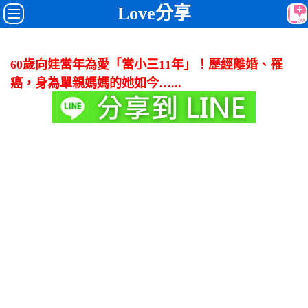
Love分享
60歲向娃當年為愛「當小三11年」！歷經離婚、罹
癌，身為單親媽媽的她如今…...