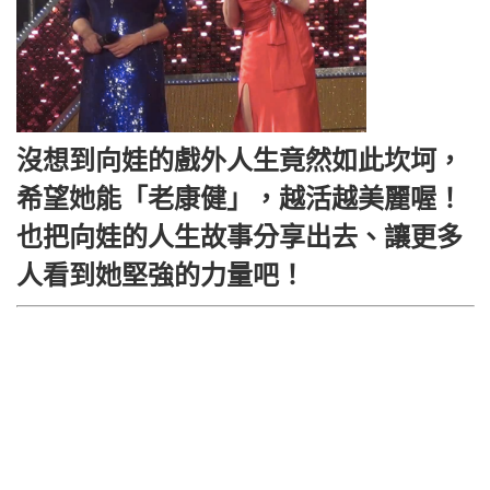
沒想到向娃的戲外人生竟然如此坎坷，
希望她能「老康健」，越活越美麗喔！
也把向娃的人生故事分享出去、讓更多
人看到她堅強的力量吧！