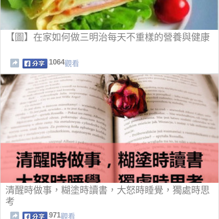
【圖】在家如何做三明治每天不重樣的營養與健康
1064
觀看
清醒時做事，糊塗時讀書，大怒時睡覺，獨處時思
考
971
觀看