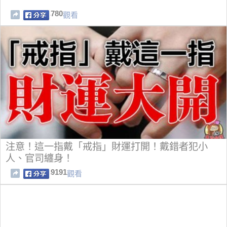
780
觀看
注意！這一指戴「戒指」財運打開！戴錯者犯小
人、官司纏身！
9191
觀看