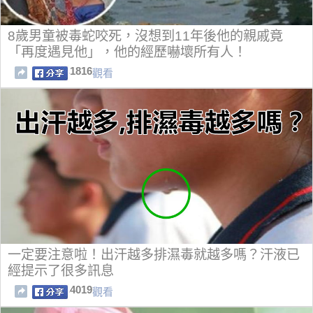
8歲男童被毒蛇咬死，沒想到11年後他的親戚竟
「再度遇見他」，他的經歷嚇壞所有人！
1816
觀看
一定要注意啦！出汗越多排濕毒就越多嗎？汗液已
經提示了很多訊息
4019
觀看