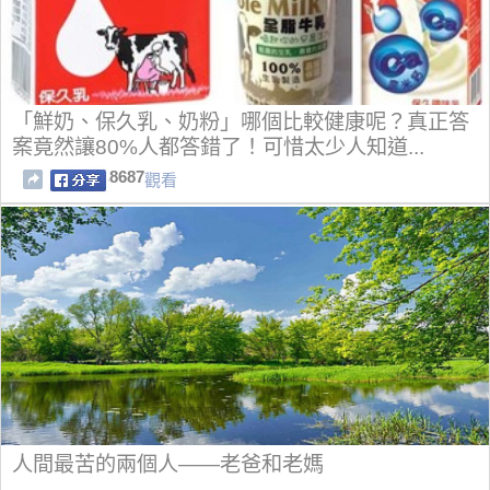
「鮮奶、保久乳、奶粉」哪個比較健康呢？真正答
案竟然讓80%人都答錯了！可惜太少人知道...
8687
觀看
人間最苦的兩個人——老爸和老媽