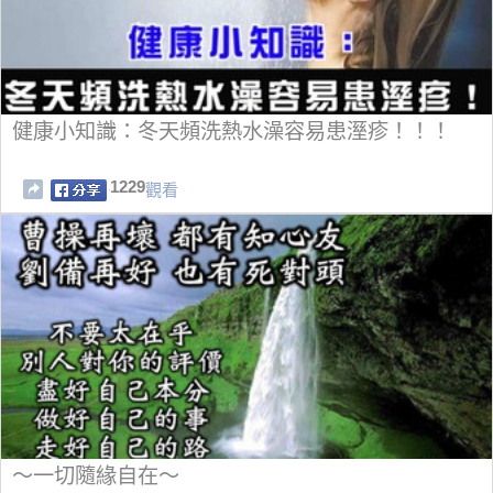
健康小知識：冬天頻洗熱水澡容易患溼疹！！！
1229
觀看
～一切隨緣自在～