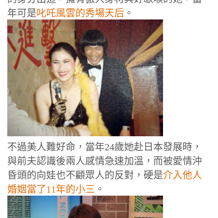
年可是
叱吒風雲的秀場天后
。
不過美人難好命，當年24歲她赴日本發展時，
與前夫認識後兩人感情急速加溫，而被愛情沖
昏頭的向娃也不顧眾人的反對，硬是
介入他人
婚姻當了11年的小三
。