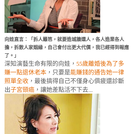
向娃直言：「拆人籬笆，就要造城牆還人，各人造業各人
擔，拆散人家姻緣，自己會付出更大代價，我已經得到報應
了。」
深知演藝生命有限的向娃，
55歲離婚後為了多
賺一點退休老本
，只要是
能賺錢的通告她一律
照單全收
，最後搞得自己不僅身心俱疲還診斷
出
子宮頸癌
，讓她差點活不下去...