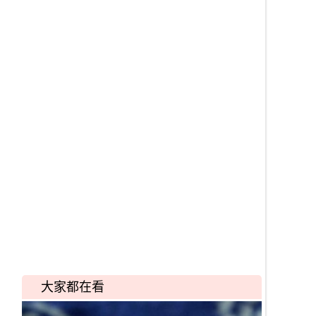
大家都在看