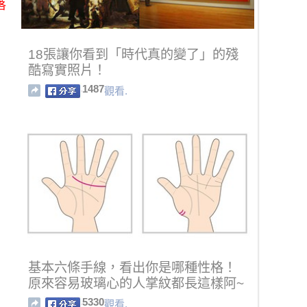
落
18張讓你看到「時代真的變了」的殘
酷寫實照片！
1487
觀看.
基本六條手線，看出你是哪種性格！
原來容易玻璃心的人掌紋都長這樣阿~
5330
觀看.