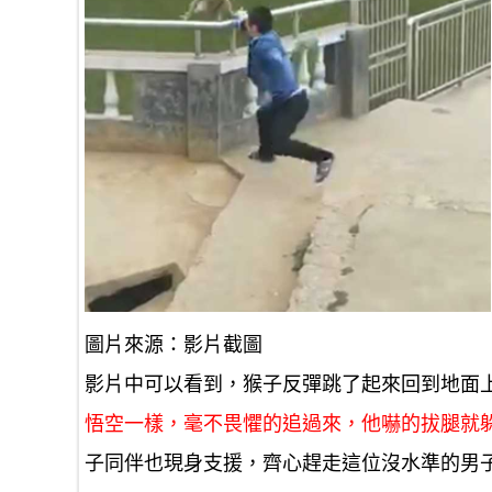
圖片來源：影片截圖
影片中可以看到，猴子反彈跳了起來回到地面
悟空一樣，毫不畏懼的追過來，他嚇的拔腿就
子同伴也現身支援，齊心趕走這位沒水準的男