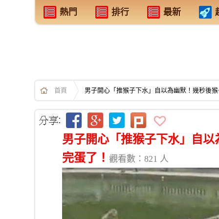
熱門
排行
最新
首頁
男子開心「推猴子下水」自以為幽默！幾秒後猴
男子開心「推猴子下水」自以
完蛋了！
觀看數：821 人