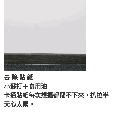
去 除 貼 紙
小蘇打＋食用油
卡通貼紙每次想摳都摳不下來，扒拉半
天心太累。