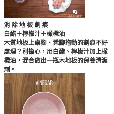
消 除 地 板 劃 痕
白醋＋檸檬汁＋橄欖油
木質地板上桌腳、凳腳拖動的劃痕不好
處理？別擔心，用白醋、檸檬汁加上橄
欖油，混合做出一瓶木地板的保養清潔
劑。