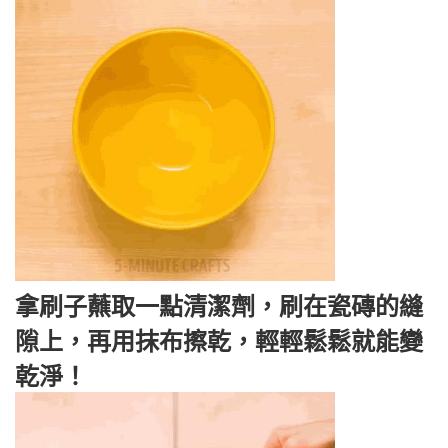
拿刷子蘸取一點清潔劑，刷在瓷磚的縫
隙上，再用抹布擦乾，輕輕鬆鬆就能變
乾淨！