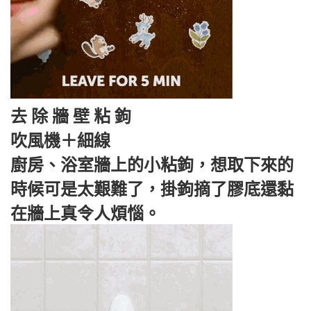
去 除 牆 壁 粘 鉤
吹風機＋細線
廚房、浴室牆上的小粘鉤，想取下來的
時候可是太艱難了，掛鉤摘了膠底還黏
在牆上真令人煩惱。