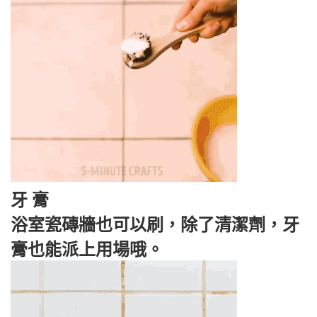
牙 膏
浴室瓷磚牆也可以刷，除了清潔劑，牙
膏也能派上用場哦。