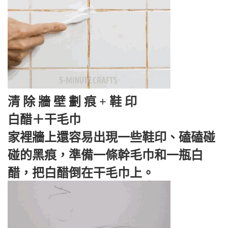
清 除 牆 壁 劃 痕 + 鞋 印
白醋＋干毛巾
家裡牆上還容易出現一些鞋印、磕磕碰
碰的黑痕，準備一條幹毛巾和一瓶白
醋，把白醋倒在干毛巾上。