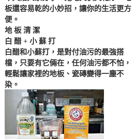
板還容易乾的小妙招，讓你的生活更方
便。
地 板 清 潔
白 醋 + 小 蘇 打
白醋和小蘇打，是對付油污的最強搭
檔，只要有它倆在，任何油污都不怕，
輕鬆讓家裡的地板、瓷磚變得一塵不
染。