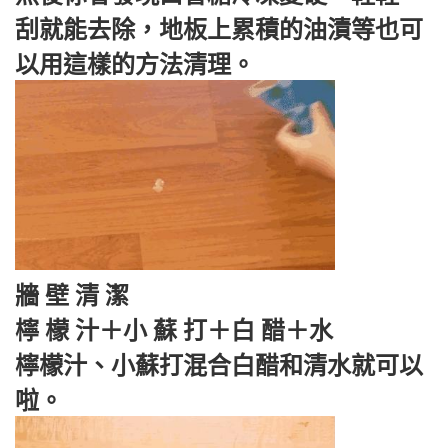
刮就能去除，地板上累積的油漬等也可
以用這樣的方法清理。
牆 壁 清 潔
檸 檬 汁＋小 蘇 打＋白 醋＋水
檸檬汁、小蘇打混合白醋和清水就可以
啦。