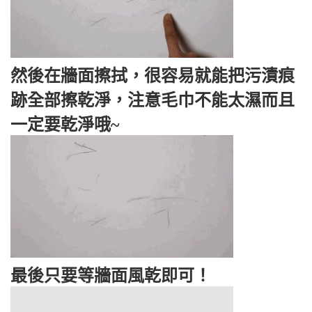
然後在牆面擦拭，很容易就能把污漬痕
跡全部擦乾淨，注意毛巾不能太濕而且
一定要乾淨哦~
最後只要等牆面風乾即可！