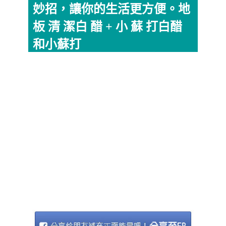
妙招，讓你的生活更方便。地
板 清 潔白 醋 + 小 蘇 打白醋
和小蘇打