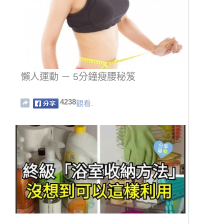
懶人運動 － 5分鐘瘦腰秘笈
4238
觀看.