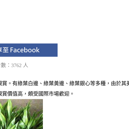
數：3762 人
觀賞。有綠葉白邊、綠葉黃邊、綠葉銀心等多種，由於其
觀賞價值高，頗受國際市場歡迎。