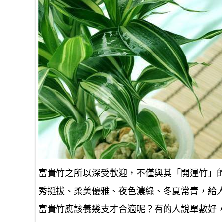
富貴竹之所以深受歡迎，不僅與其「開運竹」
秀挺拔、柔美優雅、夜色濃綠、冬夏常青，給
富貴竹應該養幾支才合適呢？有的人說單數好