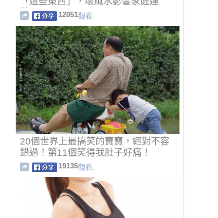
「這些東西」，壞風水影響家庭運
勢！
12051
觀看.
20個世界上最搞笑的寶寶，絕對不容
錯過！第11個笑得我肚子好痛！
19135
觀看.