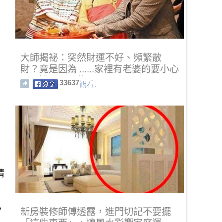
大師揭祕：突然財運不好、頻繁散
財？竟是因為 ......家裡有老婆的要小心
了！連明星都信！
33637
觀看.
清
，
新房裝修師傅透露，進門切記不要擺