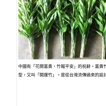
中國有「花開富貴，竹報平安」的祝辭。富貴
型，又叫「開運竹」。是從台灣流傳過來的設