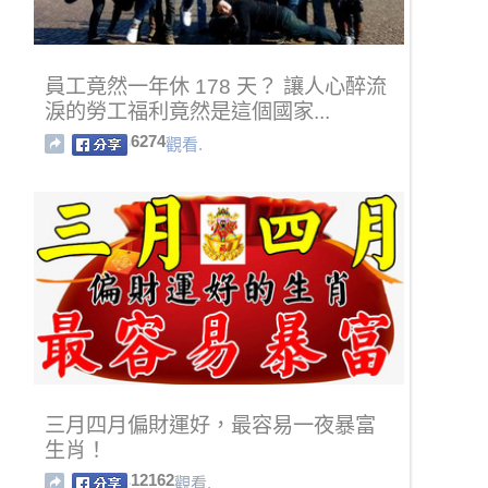
員工竟然一年休 178 天？ 讓人心醉流
淚的勞工福利竟然是這個國家...
6274
觀看.
三月四月偏財運好，最容易一夜暴富
生肖！
12162
觀看.