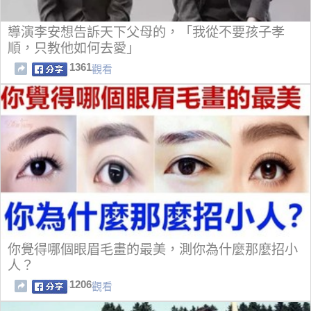
導演李安想告訴天下父母的，「我從不要孩子孝
順，只教他如何去愛」
1361
觀看
你覺得哪個眼眉毛畫的最美，測你為什麼那麼招小
人？
1206
觀看