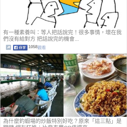
有一種素養叫：等人把話說完！很多事情，壞在我
們沒有給對方 把話說完的機會...
1058
觀看
為什麼釣蝦場的炒飯特別好吃？原來「這三點」是