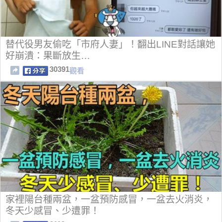
替代役男友偷吃「市府人妻」！翻出LINE對話讓她
好崩潰：果斷放生…
30391
觀看
家裡陽台種兩盆，一盆預防感冒，一盆去火消炎，
冬天少感冒、少遭罪！