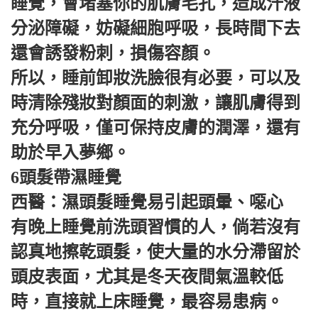
睡覺，會堵塞你的肌膚毛孔，造成汗液
分泌障礙，妨礙細胞呼吸，長時間下去
還會誘發粉刺，損傷容顏。
所以，睡前卸妝洗臉很有必要，可以及
時清除殘妝對顏面的刺激，讓肌膚得到
充分呼吸，僅可保持皮膚的潤澤，還有
助於早入夢鄉。
6頭髮帶濕睡覺
西醫：濕頭髮睡覺易引起頭暈、噁心
有晚上睡覺前洗頭習慣的人，倘若沒有
認真地擦乾頭髮，使大量的水分滯留於
頭皮表面，尤其是冬天夜間氣溫較低
時，直接就上床睡覺，最容易患病。