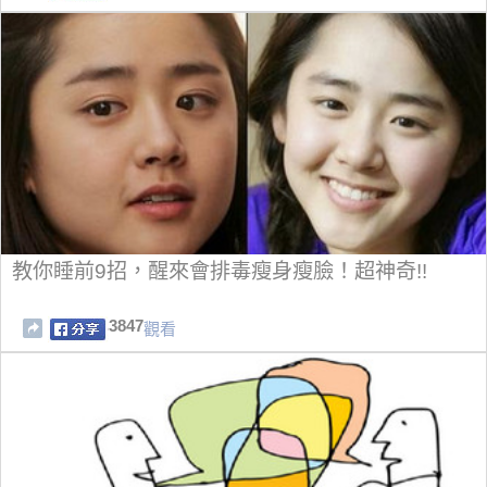
教你睡前9招，醒來會排毒瘦身瘦臉！超神奇!!
3847
觀看