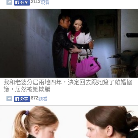
2113
觀看
我和老婆分居兩地四年，決定回去跟她簽了離婚協
議，居然被她欺騙
872
觀看