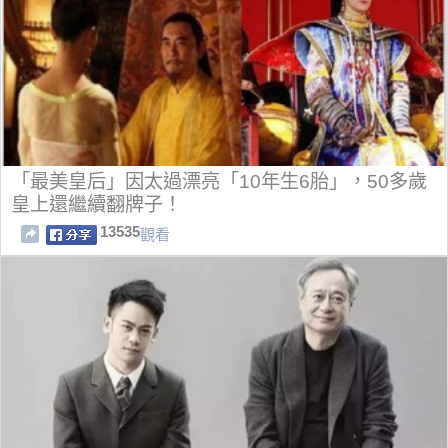
「最美皇后」因太過漂亮「10年生6胎」，50多歲
皇上還繼續翻牌子！
13535
觀看