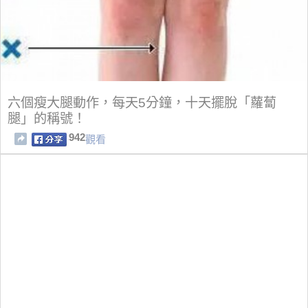
六個瘦大腿動作，每天5分鐘，十天擺脫「蘿蔔
腿」的稱號！
942
觀看