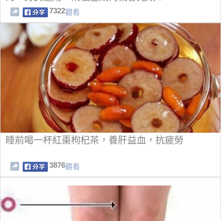
7322
觀看
睡前喝一杯紅棗枸杞茶，養肝益血，抗疲勞
3876
觀看