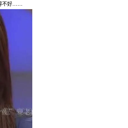
得不好……