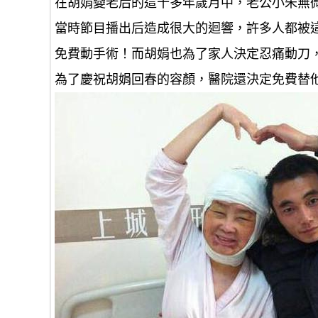
在胡娟變老后的這十多年歲月中，老公小朱無
當時節目播出后造成很大的迴響，許多人都被
免費動手術！而胡娟也為了家人決定忍痛動刀
為了慶祝胡娟回春的容顏，醫院還決定免費替