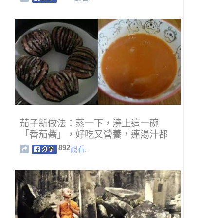
茄子新做法：蒸一下，澆上這一碗
「番茄醬」，好吃又營養，連湯汁都
不剩，超下飯的！
892
觀看.