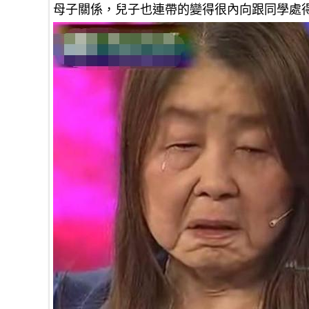
母子關係，兒子也連帶的變得很內向跟同學處