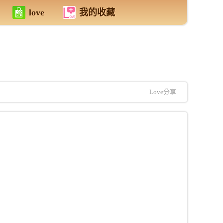
love
我的收藏
Love分享