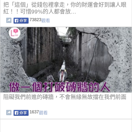
把「這個」從錢包裡拿走，你的財運會好到讓人眼
紅！！可惜99%的人都會放…
73823
觀看
阻礙我們前進的磚牆，不會無緣無故擋在我們前面
1637
觀看