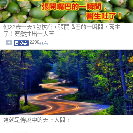
他22歲一天3包檳榔，張開嘴巴的一瞬間，醫生吐
了！竟然抽出一大管······
2296
觀看
這就是傳說中的天上人間？