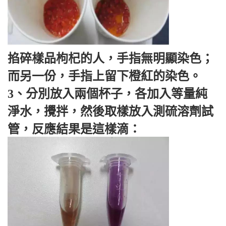
掐碎樣品枸杞的人，手指無明顯染色；
而另一份，手指上留下橙紅的染色。
3、分別放入兩個杯子，各加入等量純
淨水，攪拌，然後取樣放入測硫溶劑試
管，反應結果是這樣滴：