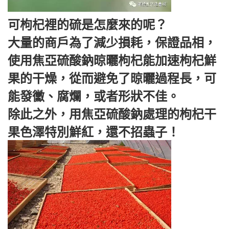
可枸杞裡的硫是怎麼來的呢？
大量的商戶為了減少損耗，保證品相，
使用焦亞硫酸鈉晾曬枸杞能加速枸杞鮮
果的干燥，從而避免了晾曬過程長，可
能發黴、腐爛，或者形狀不佳。
除此之外，用焦亞硫酸鈉處理的枸杞干
果色澤特別鮮紅，還不招蟲子！