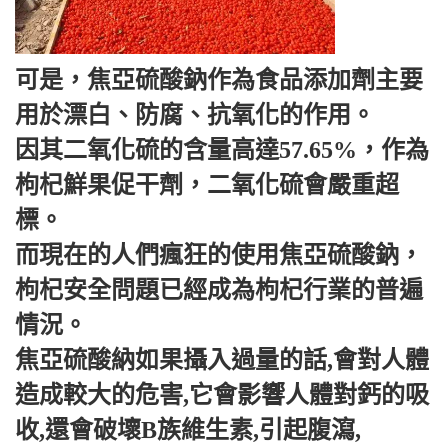
可是，焦亞硫酸鈉作為食品添加劑主要
用於漂白、防腐、抗氧化的作用。
因其二氧化硫的含量高達57.65%，作為
枸杞鮮果促干劑，二氧化硫會嚴重超
標。
而現在的人們瘋狂的使用焦亞硫酸鈉，
枸杞安全問題已經成為枸杞行業的普遍
情況。
焦亞硫酸納如果攝入過量的話,會對人體
造成較大的危害,它會影響人體對鈣的吸
收,還會破壞B族維生素,引起腹瀉,