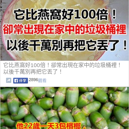
它比燕窩好100倍！卻常出現在家中的垃圾桶裡！
以後千萬別再把它丟了！
2896
觀看