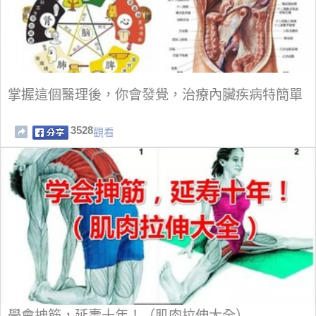
掌握這個醫理後，你會發覺，治療內臟疾病特簡單
3528
觀看
學會抻筋，延壽十年！（肌肉拉伸大全）