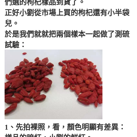
們選的枸杞樣品到貨了。
正好小劉從市場上買的枸杞還有小半袋
兒。
於是我們就就把兩個樣本一起做了測硫
試驗：
1、先拍裸照，看，顏色明顯有差異：