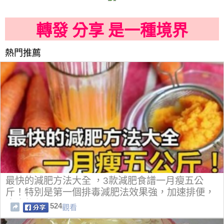
轉發 分享 是一種境界
熱門推薦
最快的減肥方法大全 ，3款減肥食譜一月瘦五公
斤！特別是第一個排毒減肥法效果強，加速排便，
瘦腹部！
524
觀看