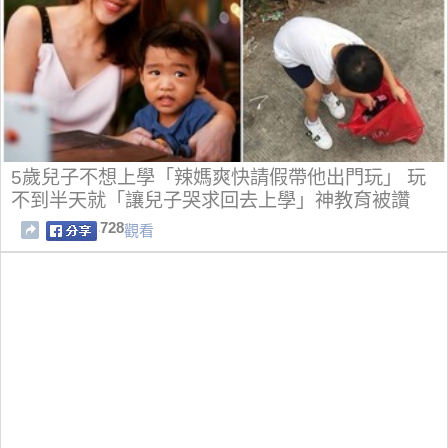
5歲兒子不想上學「辣媽爽快請假帶他出門玩」 玩
不到半天就「讓兒子哭求回去上學」神教育被讚
翻！
728
觀看