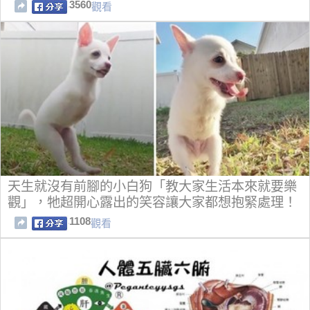
3560
觀看
天生就沒有前腳的小白狗「教大家生活本來就要樂
觀」，牠超開心露出的笑容讓大家都想抱緊處理！
1108
觀看