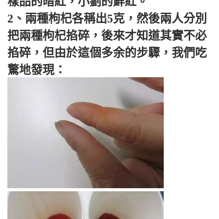
樣品的暗紅，小劉的鮮紅。
2、兩種枸杞各稱出5克，然後兩人分別
把兩種枸杞掐碎，後來才知道其實不必
掐碎，但由於這個多余的步驟，我們吃
驚地發現：