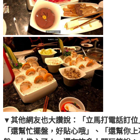
▼其他網友也大讚說：「立馬打電話訂位
「還幫忙擺盤，好貼心哦」、「還幫你上