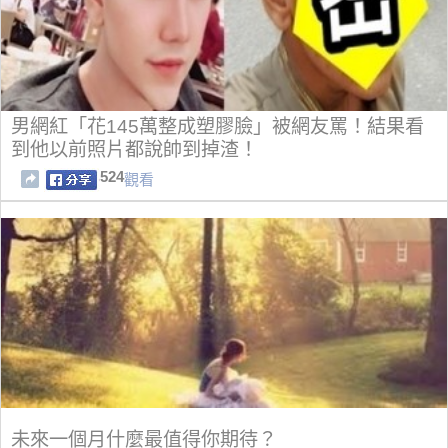
男網紅「花145萬整成塑膠臉」被網友罵！結果看
到他以前照片都說帥到掉渣！
524
觀看
未來一個月什麼最值得你期待？