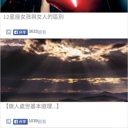
12星座女孩與女人的區別
3633
觀看
【做人處世基本道理...】
1039
觀看