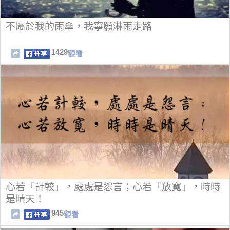
不屬於我的雨傘，我寧願淋雨走路
1429
觀看
心若「計較」，處處是怨言；心若「放寬」，時時
是晴天！
945
觀看