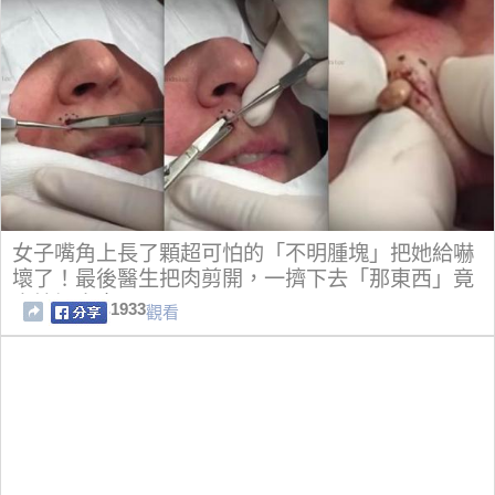
女子嘴角上長了顆超可怕的「不明腫塊」把她給嚇
壞了！最後醫生把肉剪開，一擠下去「那東西」竟
直接爆出來....
1933
觀看