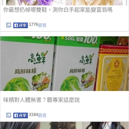
你最想扔掉哪雙鞋，測你白手起家能變富翁嗎
1776
觀看
味精對人體無害？聽專家這麼說
3194
觀看