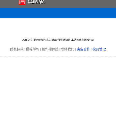
電腦版
若有文章侵犯到您的權益 請瑱
侵權通知書
本站將會刪除或修正
|
隱私條款
|
侵權舉報
|
著作權保護
|
聯絡我們
|
廣告合作
|
模具管理
|