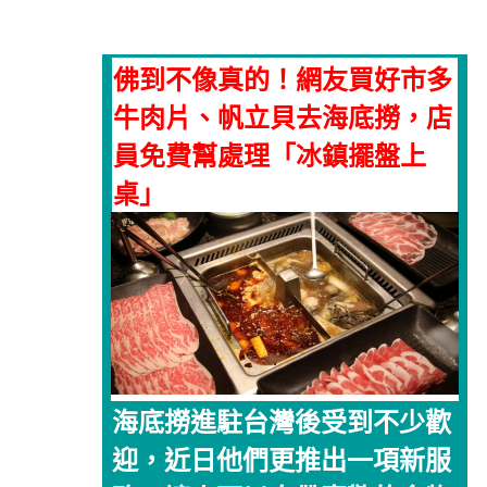
佛到不像真的！網友買好市多
牛肉片、帆立貝去海底撈，店
員免費幫處理「冰鎮擺盤上
桌」
海底撈進駐台灣後受到不少歡
迎，近日他們更推出一項新服