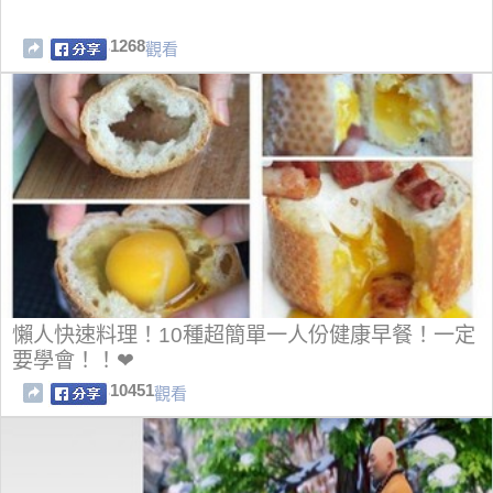
1268
觀看
懶人快速料理！10種超簡單一人份健康早餐！一定
要學會！！❤
10451
觀看