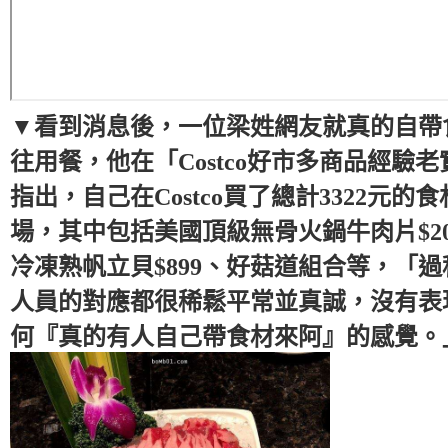
▼看到消息後，一位梁姓網友就真的自帶
往用餐，他在「Costco好市多商品經驗
指出，自己在Costco買了總計3322元的
場，其中包括美國頂級無骨火鍋牛肉片$20
冷凍熟帆立貝$899、好菇道組合等，「
人員的對應都很稀鬆平常並真誠，沒有表
何『真的有人自己帶食材來阿』的感覺。