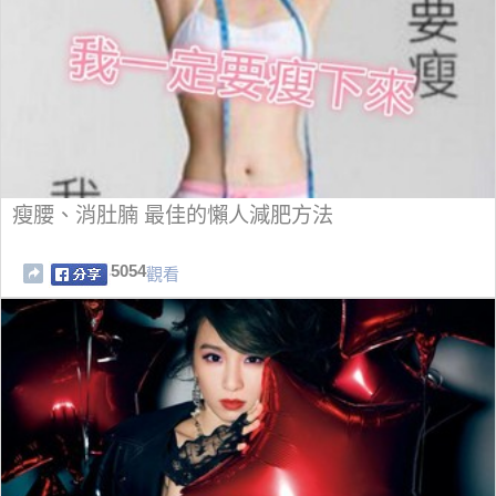
瘦腰、消肚腩 最佳的懶人減肥方法
5054
觀看