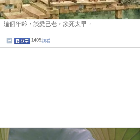
這個年齡，談愛己老，談死太早。
1405
觀看