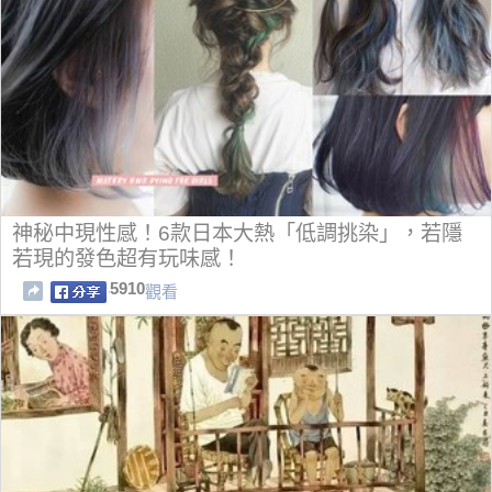
神秘中現性感！6款日本大熱「低調挑染」，若隱
若現的發色超有玩味感！
5910
觀看