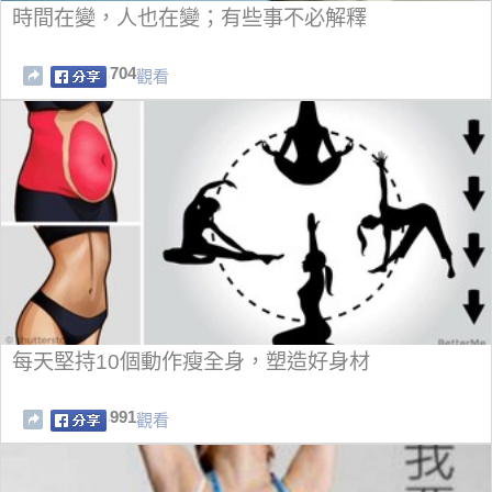
時間在變，人也在變；有些事不必解釋
704
觀看
每天堅持10個動作瘦全身，塑造好身材
991
觀看