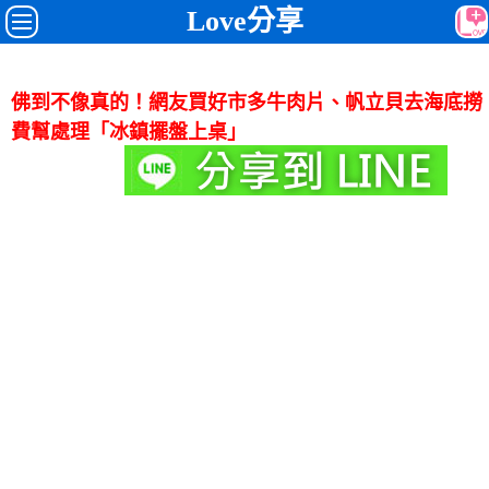
Love分享
佛到不像真的！網友買好市多牛肉片、帆立貝去海底撈
費幫處理「冰鎮擺盤上桌」