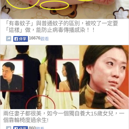
「有毒蚊子」與普通蚊子的區別，被咬了一定要
「這樣」做，能防止病毒傳播感染！！
16676
觀看
兩任妻子都很美，如今一個獨自養大15歲女兒，一
個靠輪椅度過余生!
860
觀看