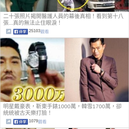
二十張照片揭開醫護人員的幕後真相！看到第十八
張...真的無法止住眼淚！
25103
觀看
明星戴豪表，靳東手錶1000萬，韓雪1700萬，卻
統統被古天樂打臉！
1079
觀看