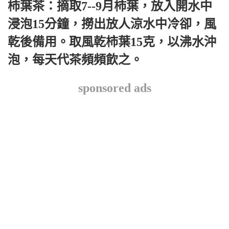
柿葉茶：摘取7--9月柿葉，放入開水中
浸泡15分鐘，撈出放人涼水中冷卻，風
乾後備用。取風乾柿葉15克，以沸水沖
泡，每天代茶頻頻飲之。
sponsored ads