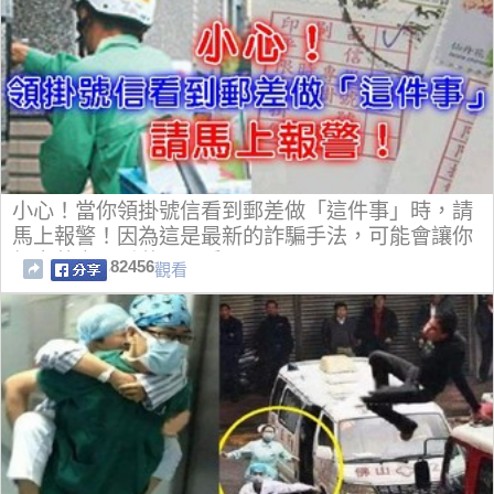
小心！當你領掛號信看到郵差做「這件事」時，請
馬上報警！因為這是最新的詐騙手法，可能會讓你
傾家蕩產....千萬不要受騙了！
82456
觀看