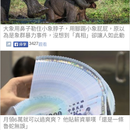
大象用鼻子勒住小象脖子，用腳踢小象屁屁，原以
為是象群暴力事件，沒想到「真相」卻讓人如此動
容！！
3427
觀看
月領6萬就可以過爽爽？ 他貼薪資單嘆「還是一條
魯蛇無誤」