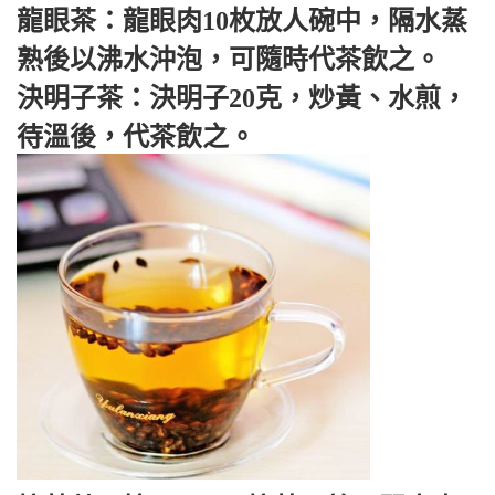
龍眼茶：龍眼肉10枚放人碗中，隔水蒸
熟後以沸水沖泡，可隨時代茶飲之。
決明子茶：決明子20克，炒黃、水煎，
待溫後，代茶飲之。