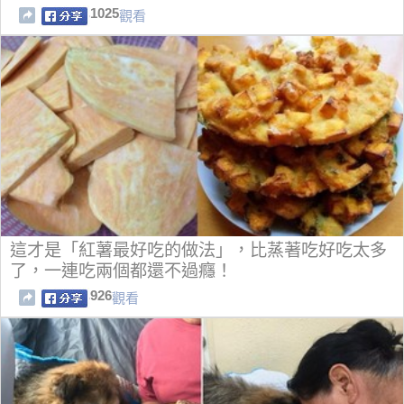
1025
觀看
這才是「紅薯最好吃的做法」，比蒸著吃好吃太多
了，一連吃兩個都還不過癮！
926
觀看