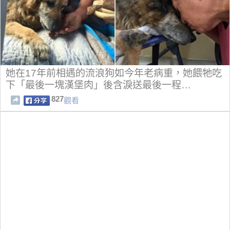
她在17年前相遇的流浪狗如今年老病重，她餵牠吃
下「最後一塊漢堡肉」後含淚送最後一程…
827
觀看