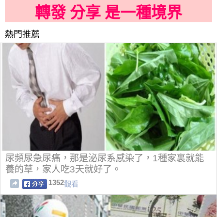
轉發 分享 是一種境界
熱門推薦
尿頻尿急尿痛，那是泌尿系感染了，1種家裏就能
養的草，家人吃3天就好了。
1352
觀看