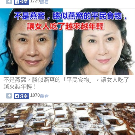
1729
觀看
不是燕窩，勝似燕窩的「平民食物」，讓女人吃了
越來越年輕！
1070
觀看