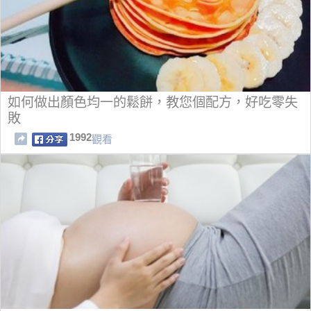
如何做出顏色均一的鬆餅，教您個配方，好吃零失
敗
1992
觀看