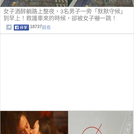
女子酒醉躺路上整夜，3名男子一旁「默默守候」
到早上！救護車來的時候，卻被女子嚇一跳！
18737
觀看