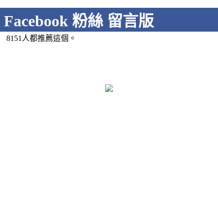
Facebook 粉絲 留言版
8151人都推薦這個。