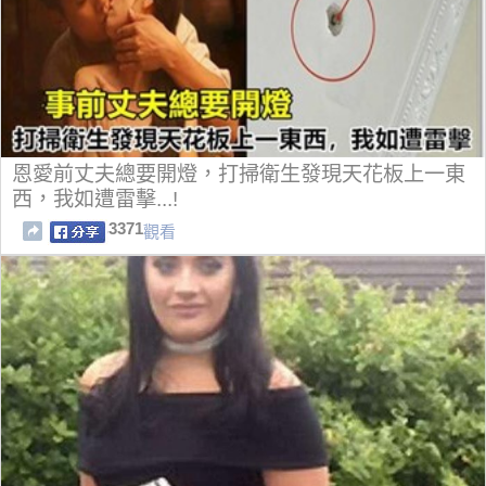
恩愛前丈夫總要開燈，打掃衛生發現天花板上一東
西，我如遭雷擊...!
3371
觀看