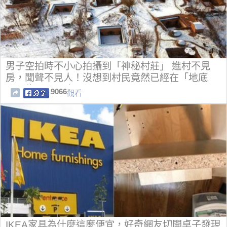
男子空拍時不小心拍攝到「神秘村莊」 進村不見
房，聞聲不見人！沒想到村民竟然已經在「地底
下」住了4000年...
9066
觀看
IKEA家具為什麼這麼便宜，好奇網友切開桌子發現